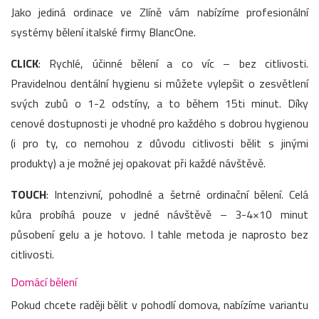
Jako jediná ordinace ve Zlíně vám nabízíme profesionální
systémy bělení italské firmy BlancOne.
CLICK
: Rychlé, účinné bělení a co víc – bez citlivosti.
Pravidelnou dentální hygienu si můžete vylepšit o zesvětlení
svých zubů o 1-2 odstíny, a to během 15ti minut. Díky
cenové dostupnosti je vhodné pro každého s dobrou hygienou
(i pro ty, co nemohou z důvodu citlivosti bělit s jinými
produkty) a je možné jej opakovat při každé návštěvě.
TOUCH
: Intenzivní, pohodlné a šetrné ordinační bělení. Celá
kůra probíhá pouze v jedné návštěvě – 3-4×10 minut
působení gelu a je hotovo. I tahle metoda je naprosto bez
citlivosti.
Domácí bělení
Pokud chcete raději bělit v pohodlí domova, nabízíme variantu