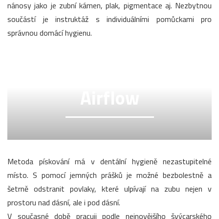
nánosy jako je zubní kámen, plak, pigmentace aj. Nezbytnou
součástí je instruktáž s individuálními pomůckami pro
správnou domácí hygienu.
Airflow
Metoda pískování má v dentální hygieně nezastupitelné
místo. S pomocí jemných prášků je možné bezbolestně a
šetrně odstranit povlaky, které ulpívají na zubu nejen v
prostoru nad dásní, ale i pod dásní.
V současné době pracuji podle nejnovějšího švýcarského