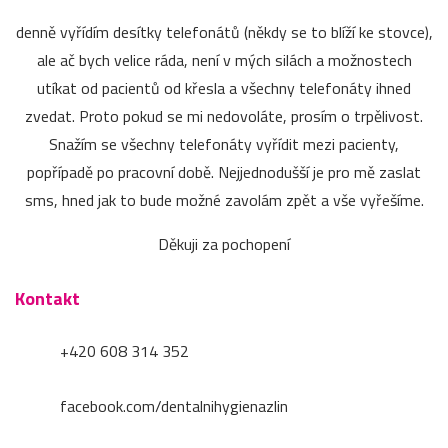
denně vyřídím desítky telefonátů (někdy se to blíží ke stovce),
ale ač bych velice ráda, není v mých silách a možnostech
utíkat od pacientů od křesla a všechny telefonáty ihned
zvedat. Proto pokud se mi nedovoláte, prosím o trpělivost.
Snažím se všechny telefonáty vyřídit mezi pacienty,
popřípadě po pracovní době. Nejjednodušší je pro mě zaslat
sms, hned jak to bude možné zavolám zpět a vše vyřešíme.
Děkuji za pochopení
Kontakt
+420 608 314 352
facebook.com/dentalnihygienazlin