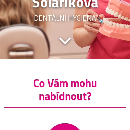
Solaříková
DENTÁLNÍ HYGIENA
Co Vám mohu
nabídnout?