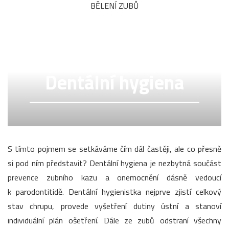
BĚLENÍ ZUBŮ
Dentální hygiena
S tímto pojmem se setkáváme čím dál častěji, ale co přesně
si pod ním představit? Dentální hygiena je nezbytná součást
prevence zubního kazu a onemocnění dásně vedoucí
k parodontitidě. Dentální hygienistka nejprve zjistí celkový
stav chrupu, provede vyšetření dutiny ústní a stanoví
individuální plán ošetření. Dále ze zubů odstraní všechny