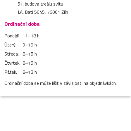
51. budova areálu svitu
J.A. Bati 5645, 76001 Zlín
Ordinační doba
Pondělí:
11–⁠18 h
Úterý:
9–⁠19 h
Středa:
8–⁠15 h
Čtvrtek:
8–⁠15 h
Pátek:
8–⁠13 h
Ordinační doba se může lišit v závislosti na objednávkách.