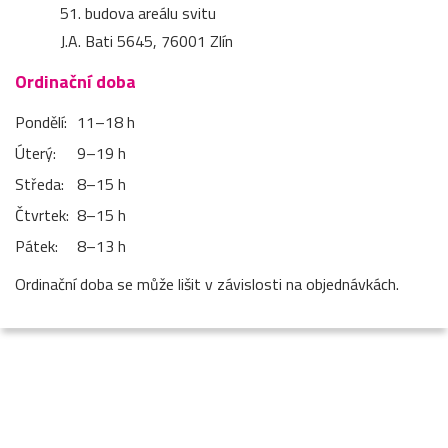
51. budova areálu svitu
J.A. Bati 5645, 76001 Zlín
Ordinační doba
Pondělí:
11–⁠18 h
Úterý:
9–⁠19 h
Středa:
8–⁠15 h
Čtvrtek:
8–⁠15 h
Pátek:
8–⁠13 h
Ordinační doba se může lišit v závislosti na objednávkách.