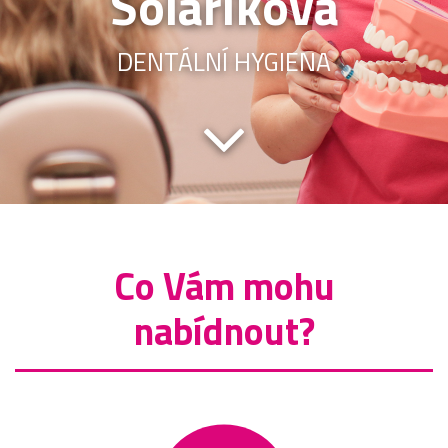
Solaříková
DENTÁLNÍ HYGIENA
Co Vám mohu
nabídnout?