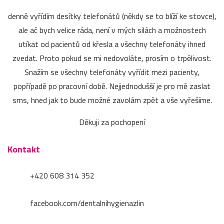
denně vyřídím desítky telefonátů (někdy se to blíží ke stovce),
ale ač bych velice ráda, není v mých silách a možnostech
utíkat od pacientů od křesla a všechny telefonáty ihned
zvedat. Proto pokud se mi nedovoláte, prosím o trpělivost.
Snažím se všechny telefonáty vyřídit mezi pacienty,
popřípadě po pracovní době. Nejjednodušší je pro mě zaslat
sms, hned jak to bude možné zavolám zpět a vše vyřešíme.
Děkuji za pochopení
Kontakt
+420 608 314 352
facebook.com/dentalnihygienazlin