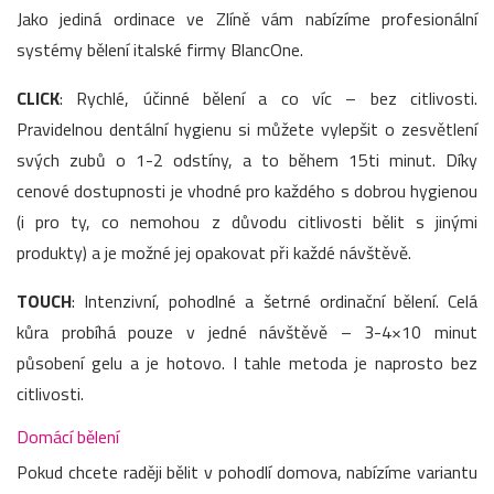
Jako jediná ordinace ve Zlíně vám nabízíme profesionální
systémy bělení italské firmy BlancOne.
CLICK
: Rychlé, účinné bělení a co víc – bez citlivosti.
Pravidelnou dentální hygienu si můžete vylepšit o zesvětlení
svých zubů o 1-2 odstíny, a to během 15ti minut. Díky
cenové dostupnosti je vhodné pro každého s dobrou hygienou
(i pro ty, co nemohou z důvodu citlivosti bělit s jinými
produkty) a je možné jej opakovat při každé návštěvě.
TOUCH
: Intenzivní, pohodlné a šetrné ordinační bělení. Celá
kůra probíhá pouze v jedné návštěvě – 3-4×10 minut
působení gelu a je hotovo. I tahle metoda je naprosto bez
citlivosti.
Domácí bělení
Pokud chcete raději bělit v pohodlí domova, nabízíme variantu