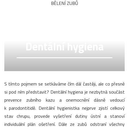
BĚLENÍ ZUBŮ
Dentální hygiena
S tímto pojmem se setkáváme čím dál častěji, ale co přesně
si pod ním představit? Dentální hygiena je nezbytná součást
prevence zubního kazu a onemocnění dásně vedoucí
k parodontitidě. Dentální hygienistka nejprve zjistí celkový
stav chrupu, provede vyšetření dutiny ústní a stanoví
individuální plán ošetření. Dále ze zubů odstraní všechny