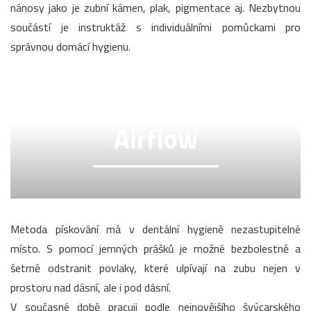
nánosy jako je zubní kámen, plak, pigmentace aj. Nezbytnou
součástí je instruktáž s individuálními pomůckami pro
správnou domácí hygienu.
Airflow
Metoda pískování má v dentální hygieně nezastupitelné
místo. S pomocí jemných prášků je možné bezbolestně a
šetrně odstranit povlaky, které ulpívají na zubu nejen v
prostoru nad dásní, ale i pod dásní.
V současné době pracuji podle nejnovějšího švýcarského