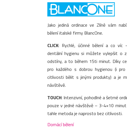
Jako jediná ordinace ve Zlíně vám nab
bělení italské firmy BlancOne.
CLICK
: Rychlé, účinné bělení a co víc –
dentální hygienu si můžete vylepšit o 
odstíny, a to během 15ti minut. Díky c
pro každého s dobrou hygienou (i pr
citlivosti bělit s jinými produkty) a je
návštěvě.
TOUCH
: Intenzivní, pohodlné a šetrné ordi
pouze v jedné návštěvě – 3-4×10 minut p
tahle metoda je naprosto bez citlivosti.
Domácí bělení