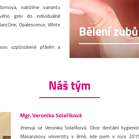
domova, nabízíme variantu
vého gelu do individuálně
BlancOne, Opalescence, White
Bělení zubů
jsou uzpůsobené přáním a
Náš tým
Mgr. Veronika Solaříková
Jmenuji se Veronika Solaříková. Obor dentální hygieni
Masarykovy univerzity v Brně, kde jsem v roce 2015 z