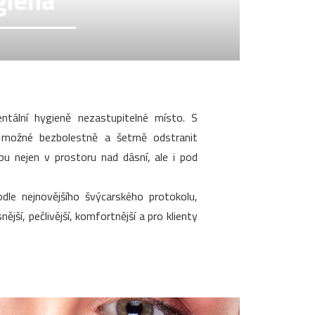
giena
tální hygieně nezastupitelné místo. S
 možné bezbolestně a šetrně odstranit
ubu nejen v prostoru nad dásní, ale i pod
dle nejnovějšího švýcarského protokolu,
ější, pečlivější, komfortnější a pro klienty