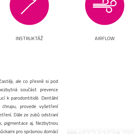
INSTRUKTÁŽ
AIRFLOW
stěji, ale co přesně si pod
nezbytná součást prevence
í k parodontitidě. Dentální
v chrupu, provede vyšetření
šetření. Dále ze zubů odstraní
k, pigmentace aj. Nezbytnou
pomůckami pro správnou domácí