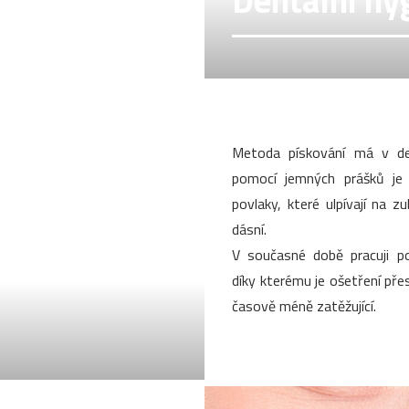
Dentální hy
Metoda pískování má v den
pomocí jemných prášků je
povlaky, které ulpívají na z
dásní.
V současné době pracuji po
díky kterému je ošetření přesn
časově méně zatěžující.