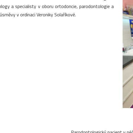
ogy a specialisty v oboru ortodoncie, parodontologie a
úsměvy v ordinaci Veroniky Solaříkové.
Parodontologický pacient v péč