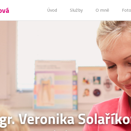
ová
Úvod
Služby
O mně
Foto
r. Veronika Solařík