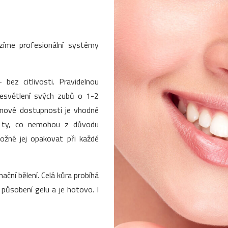
ízíme profesionální systémy
 bez citlivosti. Pravidelnou
zesvětlení svých zubů o 1-2
enové dostupnosti je vhodné
o ty, co nemohou z důvodu
 možné jej opakovat při každé
nační bělení. Celá kůra probíhá
ůsobení gelu a je hotovo. I