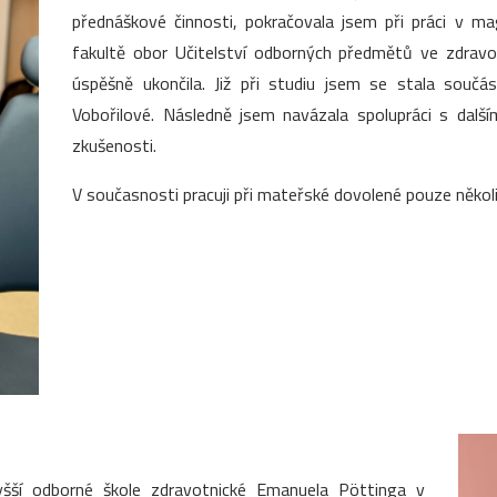
přednáškové činnosti, pokračovala jsem při práci v m
fakultě obor Učitelství odborných předmětů ve zdrav
úspěšně ukončila. Již při studiu jsem se stala souč
Vobořilové. Následně jsem navázala spolupráci s dalš
zkušenosti.
V současnosti pracuji při mateřské dovolené pouze několi
yšší odborné škole zdravotnické Emanuela Pöttinga v