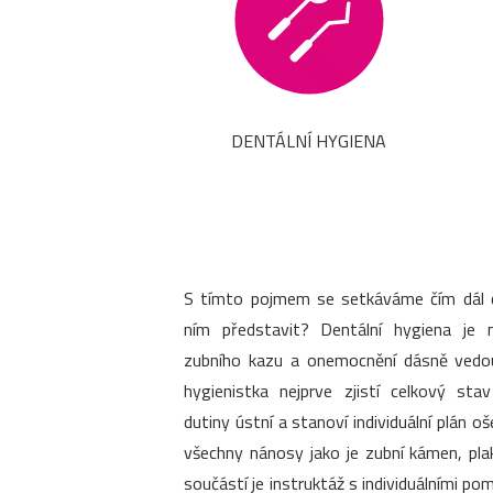
DENTÁLNÍ HYGIENA
S tímto pojmem se setkáváme čím dál ča
ním představit? Dentální hygiena je 
zubního kazu a onemocnění dásně vedouc
hygienistka nejprve zjistí celkový sta
dutiny ústní a stanoví individuální plán o
všechny nánosy jako je zubní kámen, pla
součástí je instruktáž s individuálními 