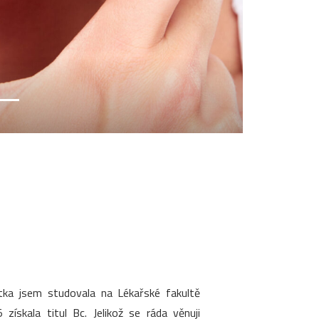
stka jsem studovala na Lékařské fakultě
ískala titul Bc. Jelikož se ráda věnuji