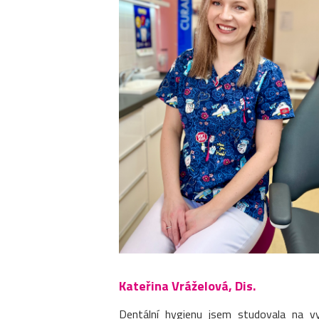
Kateřina Vráželová, Dis.
Dentální hygienu jsem studovala na v