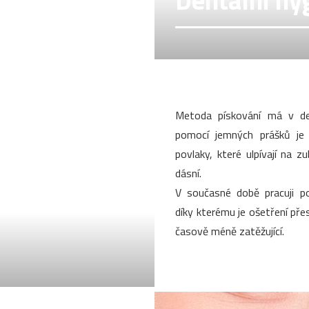
Dentální hy
Metoda pískování má v den
pomocí jemných prášků je
povlaky, které ulpívají na z
dásní.
V současné době pracuji po
díky kterému je ošetření přesn
časově méně zatěžující.