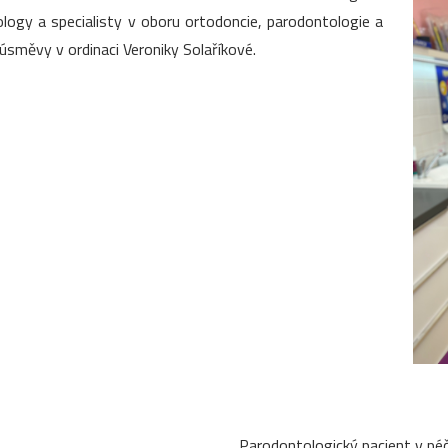
ogy a specialisty v oboru ortodoncie, parodontologie a
úsměvy v ordinaci Veroniky Solaříkové.
Parodontologický pacient v péč