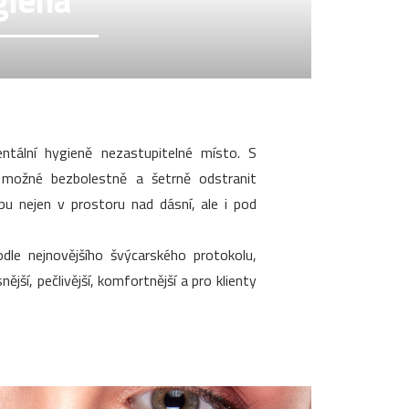
giena
tální hygieně nezastupitelné místo. S
 možné bezbolestně a šetrně odstranit
ubu nejen v prostoru nad dásní, ale i pod
dle nejnovějšího švýcarského protokolu,
ější, pečlivější, komfortnější a pro klienty