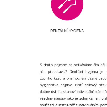
DENTÁLNÍ HYGIENA
S tímto pojmem se setkáváme čím dál ča
ním představit? Dentální hygiena je 
zubního kazu a onemocnění dásně vedouc
hygienistka nejprve zjistí celkový sta
dutiny ústní a stanoví individuální plán o
všechny nánosy jako je zubní kámen, pla
součástí je instruktáž s individuálními 