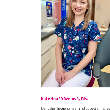
Kateřina Vráželová, Dis.
Dentální hygienu jsem studovala na v