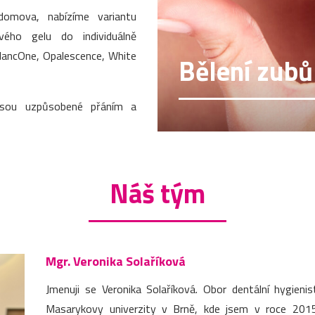
domova, nabízíme variantu
vého gelu do individuálně
BlancOne, Opalescence, White
Bělení zubů
jsou uzpůsobené přáním a
Náš tým
Mgr. Veronika Solaříková
Jmenuji se Veronika Solaříková. Obor dentální hygieni
Masarykovy univerzity v Brně, kde jsem v roce 2015 z