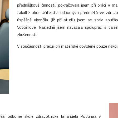
přednáškové činnosti, pokračovala jsem při práci v m
fakultě obor Učitelství odborných předmětů ve zdrav
úspěšně ukončila. Již při studiu jsem se stala souč
Vobořilové. Následně jsem navázala spolupráci s dalš
zkušenosti.
V současnosti pracuji při mateřské dovolené pouze několi
yšší odborné škole zdravotnické Emanuela Pöttinga v