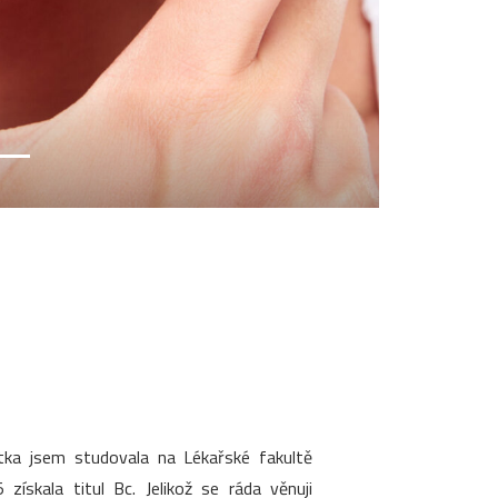
stka jsem studovala na Lékařské fakultě
ískala titul Bc. Jelikož se ráda věnuji