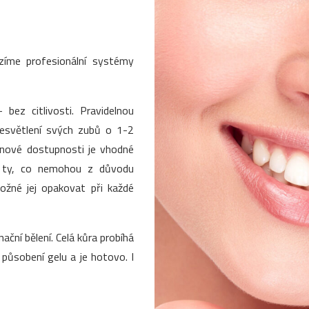
ízíme profesionální systémy
 bez citlivosti. Pravidelnou
zesvětlení svých zubů o 1-2
enové dostupnosti je vhodné
o ty, co nemohou z důvodu
 možné jej opakovat při každé
nační bělení. Celá kůra probíhá
ůsobení gelu a je hotovo. I