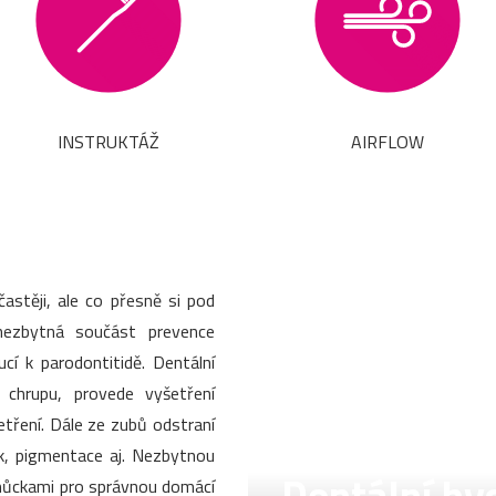
INSTRUKTÁŽ
AIRFLOW
stěji, ale co přesně si pod
nezbytná součást prevence
í k parodontitidě. Dentální
v chrupu, provede vyšetření
šetření. Dále ze zubů odstraní
k, pigmentace aj. Nezbytnou
pomůckami pro správnou domácí