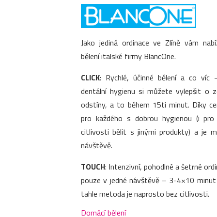
Jako jediná ordinace ve Zlíně vám nab
bělení italské firmy BlancOne.
CLICK
: Rychlé, účinné bělení a co víc –
dentální hygienu si můžete vylepšit o 
odstíny, a to během 15ti minut. Díky c
pro každého s dobrou hygienou (i pr
citlivosti bělit s jinými produkty) a je
návštěvě.
TOUCH
: Intenzivní, pohodlné a šetrné ordi
pouze v jedné návštěvě – 3-4×10 minut p
tahle metoda je naprosto bez citlivosti.
Domácí bělení