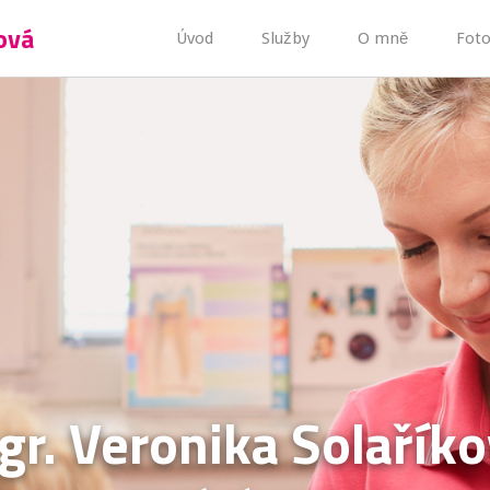
ová
Úvod
Služby
O mně
Foto
r. Veronika Solařík