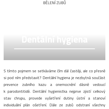
BĚLENÍ ZUBŮ
Dentální hygiena
S tímto pojmem se setkáváme čím dál častěji, ale co přesně
si pod ním představit? Dentální hygiena je nezbytná součást
prevence zubního kazu a onemocnění dásně vedoucí
k parodontitidě. Dentální hygienistka nejprve zjistí celkový
stav chrupu, provede vyšetření dutiny ústní a stanoví
individuální plán ošetření. Dále ze zubů odstraní všechny