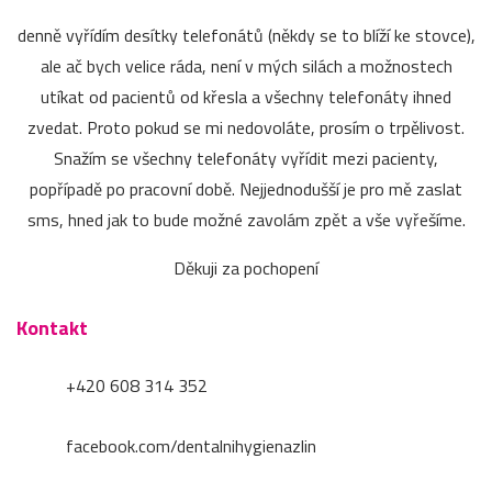
denně vyřídím desítky telefonátů (někdy se to blíží ke stovce),
ale ač bych velice ráda, není v mých silách a možnostech
utíkat od pacientů od křesla a všechny telefonáty ihned
zvedat. Proto pokud se mi nedovoláte, prosím o trpělivost.
Snažím se všechny telefonáty vyřídit mezi pacienty,
popřípadě po pracovní době. Nejjednodušší je pro mě zaslat
sms, hned jak to bude možné zavolám zpět a vše vyřešíme.
Děkuji za pochopení
Kontakt
+420 608 314 352
facebook.com/dentalnihygienazlin