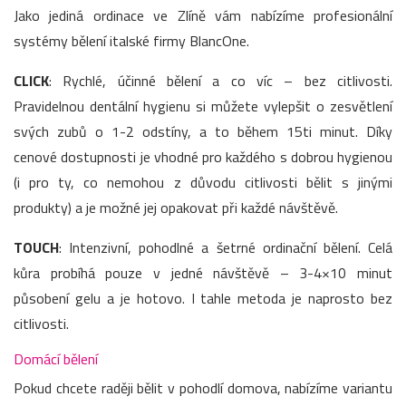
Jako jediná ordinace ve Zlíně vám nabízíme profesionální
systémy bělení italské firmy BlancOne.
CLICK
: Rychlé, účinné bělení a co víc – bez citlivosti.
Pravidelnou dentální hygienu si můžete vylepšit o zesvětlení
svých zubů o 1-2 odstíny, a to během 15ti minut. Díky
cenové dostupnosti je vhodné pro každého s dobrou hygienou
(i pro ty, co nemohou z důvodu citlivosti bělit s jinými
produkty) a je možné jej opakovat při každé návštěvě.
TOUCH
: Intenzivní, pohodlné a šetrné ordinační bělení. Celá
kůra probíhá pouze v jedné návštěvě – 3-4×10 minut
působení gelu a je hotovo. I tahle metoda je naprosto bez
citlivosti.
Domácí bělení
Pokud chcete raději bělit v pohodlí domova, nabízíme variantu