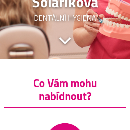
Solaříková
DENTÁLNÍ HYGIENA
Co Vám mohu
nabídnout?