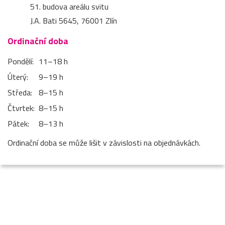
51. budova areálu svitu
J.A. Bati 5645, 76001 Zlín
Ordinační doba
Pondělí:
11–⁠18 h
Úterý:
9–⁠19 h
Středa:
8–⁠15 h
Čtvrtek:
8–⁠15 h
Pátek:
8–⁠13 h
Ordinační doba se může lišit v závislosti na objednávkách.