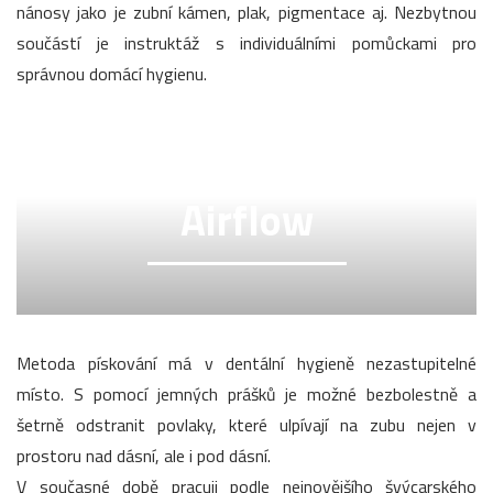
nánosy jako je zubní kámen, plak, pigmentace aj. Nezbytnou
součástí je instruktáž s individuálními pomůckami pro
správnou domácí hygienu.
Airflow
Metoda pískování má v dentální hygieně nezastupitelné
místo. S pomocí jemných prášků je možné bezbolestně a
šetrně odstranit povlaky, které ulpívají na zubu nejen v
prostoru nad dásní, ale i pod dásní.
V současné době pracuji podle nejnovějšího švýcarského