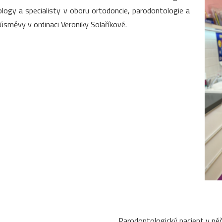
ogy a specialisty v oboru ortodoncie, parodontologie a
úsměvy v ordinaci Veroniky Solaříkové.
Parodontologický pacient v péč