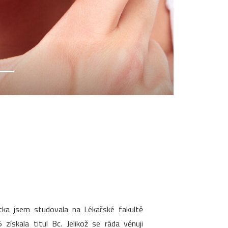
stka jsem studovala na Lékařské fakultě
ískala titul Bc. Jelikož se ráda věnuji