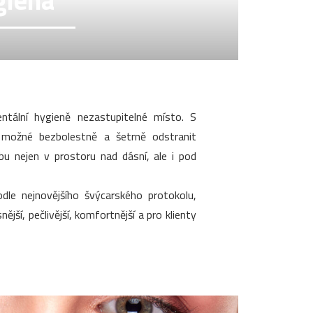
giena
tální hygieně nezastupitelné místo. S
 možné bezbolestně a šetrně odstranit
ubu nejen v prostoru nad dásní, ale i pod
dle nejnovějšího švýcarského protokolu,
ější, pečlivější, komfortnější a pro klienty