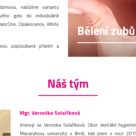
domova, nabízíme variantu
vého gelu do individuálně
BlancOne, Opalescence, White
Bělení zubů
jsou uzpůsobené přáním a
Náš tým
Mgr. Veronika Solaříková
Jmenuji se Veronika Solaříková. Obor dentální hygieni
Masarykovy univerzity v Brně, kde jsem v roce 2015 z