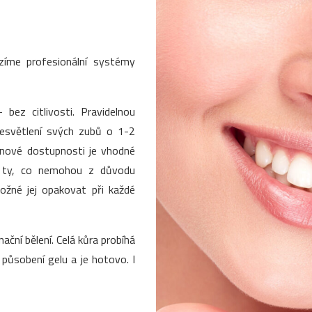
ízíme profesionální systémy
 bez citlivosti. Pravidelnou
zesvětlení svých zubů o 1-2
enové dostupnosti je vhodné
o ty, co nemohou z důvodu
 možné jej opakovat při každé
nační bělení. Celá kůra probíhá
ůsobení gelu a je hotovo. I