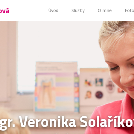
ová
Úvod
Služby
O mně
Foto
r. Veronika Solařík