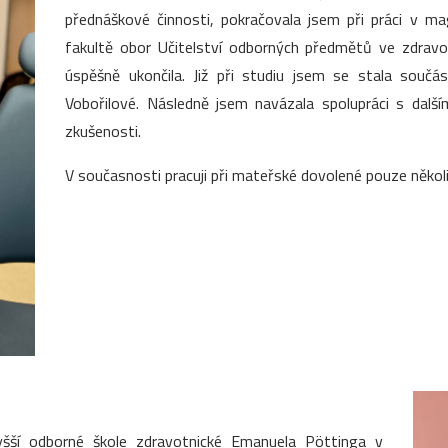
přednáškové činnosti, pokračovala jsem při práci v m
fakultě obor Učitelství odborných předmětů ve zdrav
úspěšně ukončila. Již při studiu jsem se stala souč
Vobořilové. Následně jsem navázala spolupráci s dalš
zkušenosti.
V současnosti pracuji při mateřské dovolené pouze několi
yšší odborné škole zdravotnické Emanuela Pöttinga v