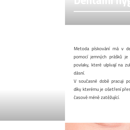
Dentální hy
Metoda pískování má v den
pomocí jemných prášků je
povlaky, které ulpívají na z
dásní.
V současné době pracuji po
díky kterému je ošetření přesn
časově méně zatěžující.