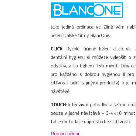
Jako jediná ordinace ve Zlíně vám nab
bělení italské firmy BlancOne.
CLICK
: Rychlé, účinné bělení a co víc –
dentální hygienu si můžete vylepšit o 
odstíny, a to během 15ti minut. Díky c
pro každého s dobrou hygienou (i pr
citlivosti bělit s jinými produkty) a je
návštěvě.
TOUCH
: Intenzivní, pohodlné a šetrné ordi
pouze v jedné návštěvě – 3-4×10 minut p
tahle metoda je naprosto bez citlivosti.
Domácí bělení