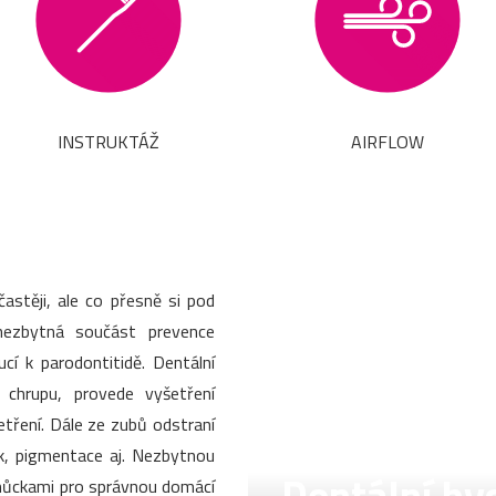
INSTRUKTÁŽ
AIRFLOW
stěji, ale co přesně si pod
nezbytná součást prevence
í k parodontitidě. Dentální
v chrupu, provede vyšetření
šetření. Dále ze zubů odstraní
k, pigmentace aj. Nezbytnou
pomůckami pro správnou domácí