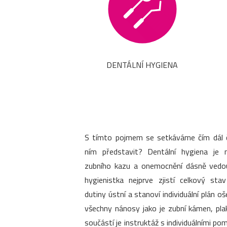
DENTÁLNÍ HYGIENA
S tímto pojmem se setkáváme čím dál ča
ním představit? Dentální hygiena je 
zubního kazu a onemocnění dásně vedouc
hygienistka nejprve zjistí celkový sta
dutiny ústní a stanoví individuální plán o
všechny nánosy jako je zubní kámen, pla
součástí je instruktáž s individuálními 