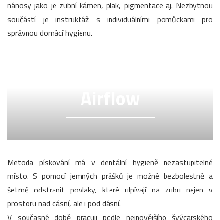
nánosy jako je zubní kámen, plak, pigmentace aj. Nezbytnou
součástí je instruktáž s individuálními pomůckami pro
správnou domácí hygienu.
Airflow
Metoda pískování má v dentální hygieně nezastupitelné
místo. S pomocí jemných prášků je možné bezbolestně a
šetrně odstranit povlaky, které ulpívají na zubu nejen v
prostoru nad dásní, ale i pod dásní.
V současné době pracuji podle nejnovějšího švýcarského