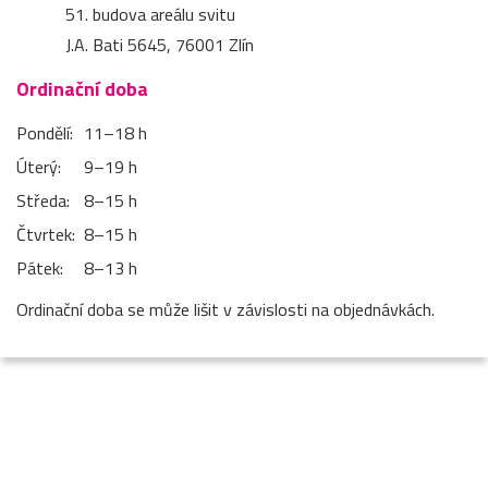
51. budova areálu svitu
J.A. Bati 5645, 76001 Zlín
Ordinační doba
Pondělí:
11–⁠18 h
Úterý:
9–⁠19 h
Středa:
8–⁠15 h
Čtvrtek:
8–⁠15 h
Pátek:
8–⁠13 h
Ordinační doba se může lišit v závislosti na objednávkách.