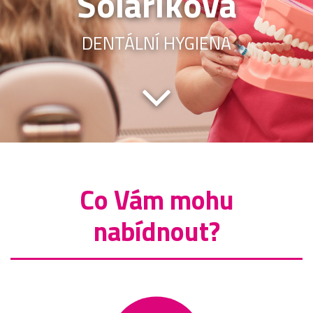
Solaříková
DENTÁLNÍ HYGIENA
Co Vám mohu
nabídnout?