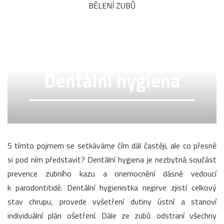
BĚLENÍ ZUBŮ
Dentální hygiena
S tímto pojmem se setkáváme čím dál častěji, ale co přesně
si pod ním představit? Dentální hygiena je nezbytná součást
prevence zubního kazu a onemocnění dásně vedoucí
k parodontitidě. Dentální hygienistka nejprve zjistí celkový
stav chrupu, provede vyšetření dutiny ústní a stanoví
individuální plán ošetření. Dále ze zubů odstraní všechny