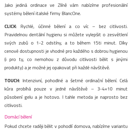
Jako jediná ordinace ve Zlíně vám nabízíme profesionální
systémy bělení italské firmy BlancOne.
CLICK
: Rychlé, účinné bělení a co víc – bez citlivosti.
Pravidelnou dentální hygienu si můžete vylepšit o zesvětlení
svých zubů o 1-2 odstíny, a to během 15ti minut. Díky
cenové dostupnosti je vhodné pro každého s dobrou hygienou
(i pro ty, co nemohou z důvodu citlivosti bělit s jinými
produkty) a je možné jej opakovat při každé návštěvě.
TOUCH
: Intenzivní, pohodlné a šetrné ordinační bělení. Celá
kůra probíhá pouze v jedné návštěvě – 3-4×10 minut
působení gelu a je hotovo. I tahle metoda je naprosto bez
citlivosti.
Domácí bělení
Pokud chcete raději bělit v pohodlí domova, nabízíme variantu