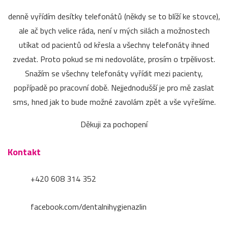
denně vyřídím desítky telefonátů (někdy se to blíží ke stovce),
ale ač bych velice ráda, není v mých silách a možnostech
utíkat od pacientů od křesla a všechny telefonáty ihned
zvedat. Proto pokud se mi nedovoláte, prosím o trpělivost.
Snažím se všechny telefonáty vyřídit mezi pacienty,
popřípadě po pracovní době. Nejjednodušší je pro mě zaslat
sms, hned jak to bude možné zavolám zpět a vše vyřešíme.
Děkuji za pochopení
Kontakt
+420 608 314 352
facebook.com/dentalnihygienazlin