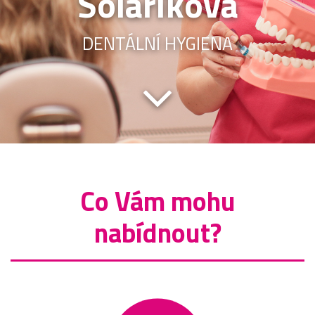
Solaříková
DENTÁLNÍ HYGIENA
Co Vám mohu
nabídnout?