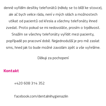
denně vyřídím desítky telefonátů (někdy se to blíží ke stovce),
ale ač bych velice ráda, není v mých silách a možnostech
utíkat od pacientů od křesla a všechny telefonáty ihned
zvedat. Proto pokud se mi nedovoláte, prosím o trpělivost.
Snažím se všechny telefonáty vyřídit mezi pacienty,
popřípadě po pracovní době. Nejjednodušší je pro mě zaslat
sms, hned jak to bude možné zavolám zpět a vše vyřešíme.
Děkuji za pochopení
Kontakt
+420 608 314 352
facebook.com/dentalnihygienazlin