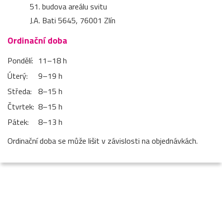
51. budova areálu svitu
J.A. Bati 5645, 76001 Zlín
Ordinační doba
Pondělí:
11–⁠18 h
Úterý:
9–⁠19 h
Středa:
8–⁠15 h
Čtvrtek:
8–⁠15 h
Pátek:
8–⁠13 h
Ordinační doba se může lišit v závislosti na objednávkách.