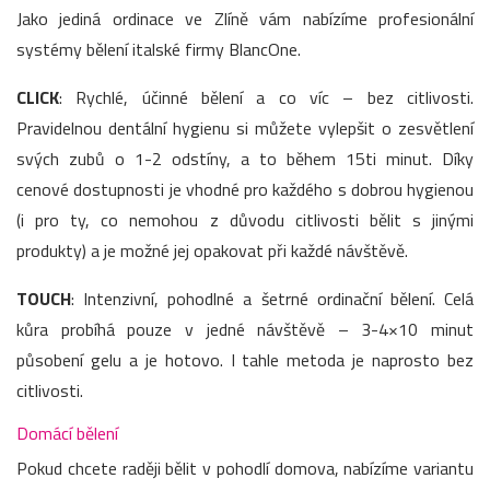
Jako jediná ordinace ve Zlíně vám nabízíme profesionální
systémy bělení italské firmy BlancOne.
CLICK
: Rychlé, účinné bělení a co víc – bez citlivosti.
Pravidelnou dentální hygienu si můžete vylepšit o zesvětlení
svých zubů o 1-2 odstíny, a to během 15ti minut. Díky
cenové dostupnosti je vhodné pro každého s dobrou hygienou
(i pro ty, co nemohou z důvodu citlivosti bělit s jinými
produkty) a je možné jej opakovat při každé návštěvě.
TOUCH
: Intenzivní, pohodlné a šetrné ordinační bělení. Celá
kůra probíhá pouze v jedné návštěvě – 3-4×10 minut
působení gelu a je hotovo. I tahle metoda je naprosto bez
citlivosti.
Domácí bělení
Pokud chcete raději bělit v pohodlí domova, nabízíme variantu