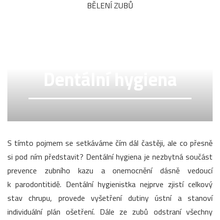
BĚLENÍ ZUBŮ
Dentální hygiena
S tímto pojmem se setkáváme čím dál častěji, ale co přesně
si pod ním představit? Dentální hygiena je nezbytná součást
prevence zubního kazu a onemocnění dásně vedoucí
k parodontitidě. Dentální hygienistka nejprve zjistí celkový
stav chrupu, provede vyšetření dutiny ústní a stanoví
individuální plán ošetření. Dále ze zubů odstraní všechny