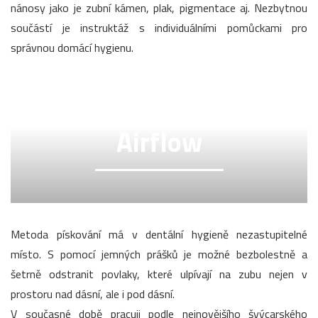
nánosy jako je zubní kámen, plak, pigmentace aj. Nezbytnou
součástí je instruktáž s individuálními pomůckami pro
správnou domácí hygienu.
Airflow
Metoda pískování má v dentální hygieně nezastupitelné
místo. S pomocí jemných prášků je možné bezbolestně a
šetrně odstranit povlaky, které ulpívají na zubu nejen v
prostoru nad dásní, ale i pod dásní.
V současné době pracuji podle nejnovějšího švýcarského