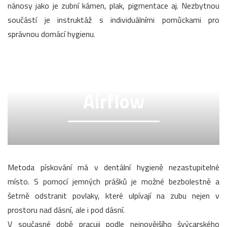
nánosy jako je zubní kámen, plak, pigmentace aj. Nezbytnou
součástí je instruktáž s individuálními pomůckami pro
správnou domácí hygienu.
Airflow
Metoda pískování má v dentální hygieně nezastupitelné
místo. S pomocí jemných prášků je možné bezbolestně a
šetrně odstranit povlaky, které ulpívají na zubu nejen v
prostoru nad dásní, ale i pod dásní.
V současné době pracuji podle nejnovějšího švýcarského