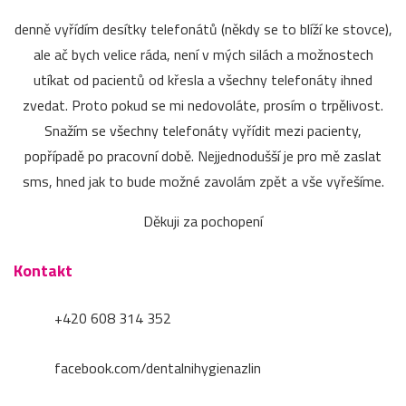
denně vyřídím desítky telefonátů (někdy se to blíží ke stovce),
ale ač bych velice ráda, není v mých silách a možnostech
utíkat od pacientů od křesla a všechny telefonáty ihned
zvedat. Proto pokud se mi nedovoláte, prosím o trpělivost.
Snažím se všechny telefonáty vyřídit mezi pacienty,
popřípadě po pracovní době. Nejjednodušší je pro mě zaslat
sms, hned jak to bude možné zavolám zpět a vše vyřešíme.
Děkuji za pochopení
Kontakt
+420 608 314 352
facebook.com/dentalnihygienazlin