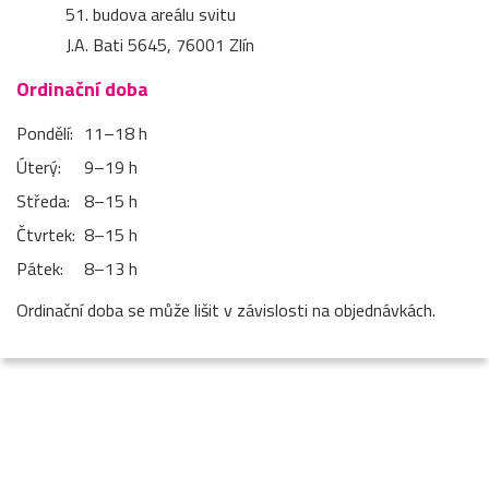
51. budova areálu svitu
J.A. Bati 5645, 76001 Zlín
Ordinační doba
Pondělí:
11–⁠18 h
Úterý:
9–⁠19 h
Středa:
8–⁠15 h
Čtvrtek:
8–⁠15 h
Pátek:
8–⁠13 h
Ordinační doba se může lišit v závislosti na objednávkách.