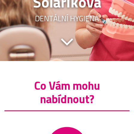
Solaříková
DENTÁLNÍ HYGIENA
Co Vám mohu
nabídnout?