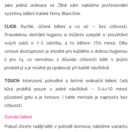
Jako jediná ordinace ve Zlíně vám nabízíme profesionální
systémy bělení italské firmy BlancOne.
CLICK
: Rychlé, účinné bělení a co víc – bez citlivosti.
Pravidelnou dentální hygienu si můžete vylepšit o zesvětlení
svých zubů o 1-2 odstíny, a to během 15ti minut. Díky
cenové dostupnosti je vhodné pro každého s dobrou hygienou
(i pro ty, co nemohou z důvodu citlivosti bělit s jinými
produkty) a je možné jej opakovat při každé návštěvě.
TOUCH
: Intenzivní, pohodlné a šetrné ordinační bělení. Celá
kůra probíhá pouze v jedné návštěvě – 3-4×10 minut
působení gelu a je hotovo. I tahle metoda je naprosto bez
citlivosti.
Domácí bělení
Pokud chcete raději bělit v pohodlí domova, nabízíme variantu