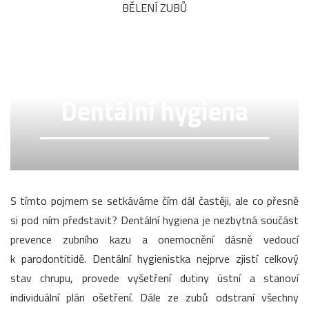
BĚLENÍ ZUBŮ
Dentální hygiena
S tímto pojmem se setkáváme čím dál častěji, ale co přesně
si pod ním představit? Dentální hygiena je nezbytná součást
prevence zubního kazu a onemocnění dásně vedoucí
k parodontitidě. Dentální hygienistka nejprve zjistí celkový
stav chrupu, provede vyšetření dutiny ústní a stanoví
individuální plán ošetření. Dále ze zubů odstraní všechny