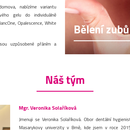
domova, nabízíme variantu
vého gelu do individuálně
BlancOne, Opalescence, White
Bělení zubů
jsou uzpůsobené přáním a
Náš tým
Mgr. Veronika Solaříková
Jmenuji se Veronika Solaříková. Obor dentální hygieni
Masarykovy univerzity v Brně, kde jsem v roce 2015 z