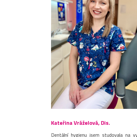
Kateřina Vráželová, Dis.
Dentální hygienu jsem studovala na v