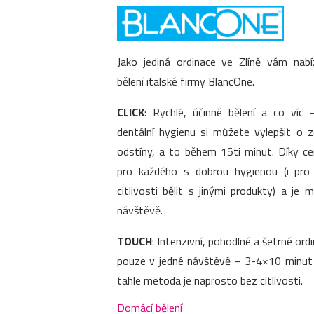
Jako jediná ordinace ve Zlíně vám nab
bělení italské firmy BlancOne.
CLICK
: Rychlé, účinné bělení a co víc –
dentální hygienu si můžete vylepšit o 
odstíny, a to během 15ti minut. Díky c
pro každého s dobrou hygienou (i pr
citlivosti bělit s jinými produkty) a je
návštěvě.
TOUCH
: Intenzivní, pohodlné a šetrné ordi
pouze v jedné návštěvě – 3-4×10 minut p
tahle metoda je naprosto bez citlivosti.
Domácí bělení