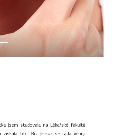
stka jsem studovala na Lékařské fakultě
ískala titul Bc. Jelikož se ráda věnuji