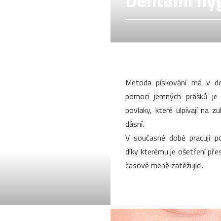
Dentální hy
Metoda pískování má v den
pomocí jemných prášků je
povlaky, které ulpívají na z
dásní.
V současné době pracuji po
díky kterému je ošetření přesn
časově méně zatěžující.