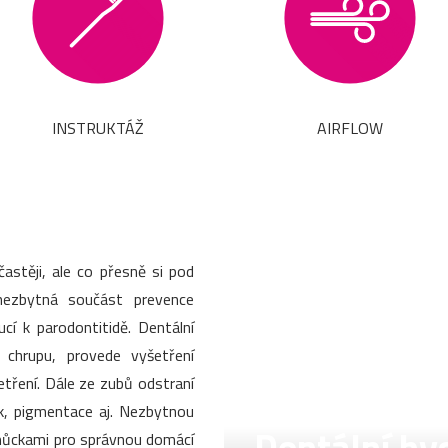
INSTRUKTÁŽ
AIRFLOW
stěji, ale co přesně si pod
nezbytná součást prevence
í k parodontitidě. Dentální
v chrupu, provede vyšetření
šetření. Dále ze zubů odstraní
k, pigmentace aj. Nezbytnou
pomůckami pro správnou domácí