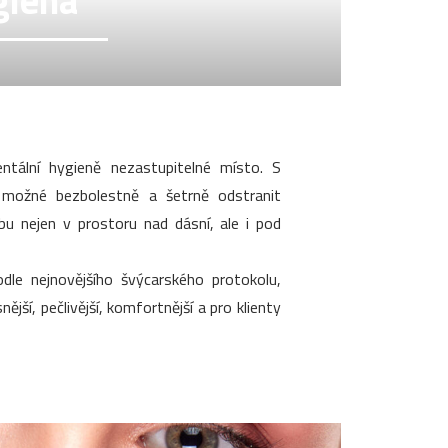
giena
tální hygieně nezastupitelné místo. S
 možné bezbolestně a šetrně odstranit
ubu nejen v prostoru nad dásní, ale i pod
dle nejnovějšího švýcarského protokolu,
ější, pečlivější, komfortnější a pro klienty