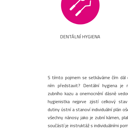
DENTÁLNÍ HYGIENA
S tímto pojmem se setkáváme čím dál ča
ním představit? Dentální hygiena je 
zubního kazu a onemocnění dásně vedouc
hygienistka nejprve zjistí celkový sta
dutiny ústní a stanoví individuální plán o
všechny nánosy jako je zubní kámen, pla
součástí je instruktáž s individuálními 