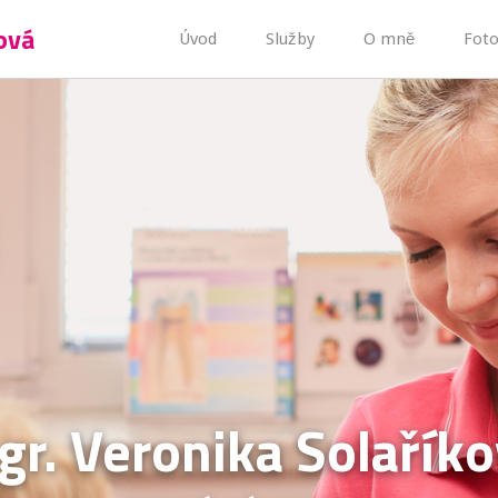
ová
Úvod
Služby
O mně
Foto
r. Veronika Solařík