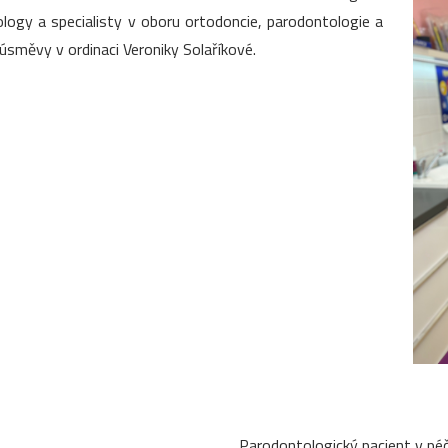
ogy a specialisty v oboru ortodoncie, parodontologie a
úsměvy v ordinaci Veroniky Solaříkové.
Parodontologický pacient v péč