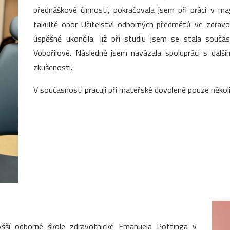
přednáškové činnosti, pokračovala jsem při práci v m
fakultě obor Učitelství odborných předmětů ve zdrav
úspěšně ukončila. Již při studiu jsem se stala souč
Vobořilové. Následně jsem navázala spolupráci s dalš
zkušenosti.
V současnosti pracuji při mateřské dovolené pouze několi
yšší odborné škole zdravotnické Emanuela Pöttinga v