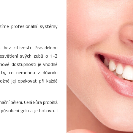
ízíme profesionální systémy
 bez citlivosti. Pravidelnou
zesvětlení svých zubů o 1-2
enové dostupnosti je vhodné
o ty, co nemohou z důvodu
 možné jej opakovat při každé
nační bělení. Celá kůra probíhá
ůsobení gelu a je hotovo. I