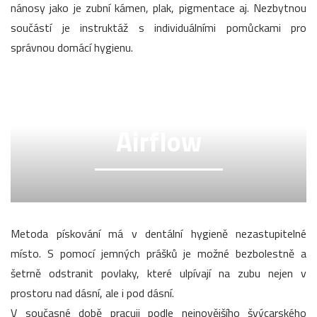
nánosy jako je zubní kámen, plak, pigmentace aj. Nezbytnou
součástí je instruktáž s individuálními pomůckami pro
správnou domácí hygienu.
Airflow
Metoda pískování má v dentální hygieně nezastupitelné
místo. S pomocí jemných prášků je možné bezbolestně a
šetrně odstranit povlaky, které ulpívají na zubu nejen v
prostoru nad dásní, ale i pod dásní.
V současné době pracuji podle nejnovějšího švýcarského