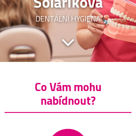
Solaříková
DENTÁLNÍ HYGIENA
Co Vám mohu
nabídnout?