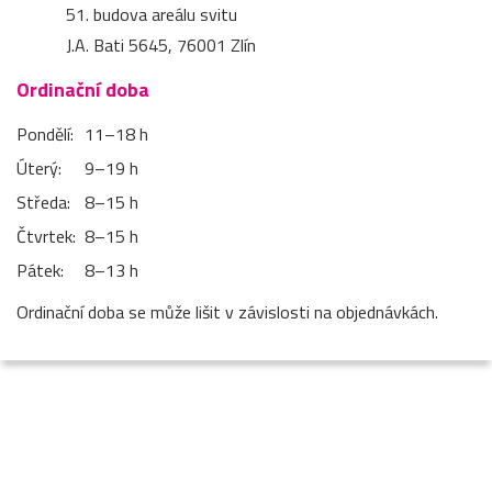
51. budova areálu svitu
J.A. Bati 5645, 76001 Zlín
Ordinační doba
Pondělí:
11–⁠18 h
Úterý:
9–⁠19 h
Středa:
8–⁠15 h
Čtvrtek:
8–⁠15 h
Pátek:
8–⁠13 h
Ordinační doba se může lišit v závislosti na objednávkách.