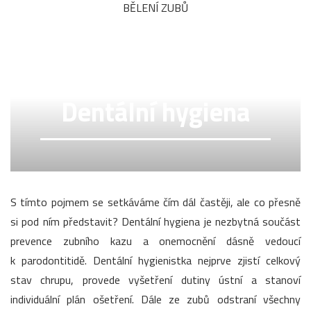
BĚLENÍ ZUBŮ
Dentální hygiena
S tímto pojmem se setkáváme čím dál častěji, ale co přesně
si pod ním představit? Dentální hygiena je nezbytná součást
prevence zubního kazu a onemocnění dásně vedoucí
k parodontitidě. Dentální hygienistka nejprve zjistí celkový
stav chrupu, provede vyšetření dutiny ústní a stanoví
individuální plán ošetření. Dále ze zubů odstraní všechny