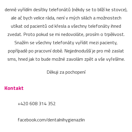
denně vyřídím desítky telefonátů (někdy se to blíží ke stovce),
ale ač bych velice ráda, není v mých silách a možnostech
utíkat od pacientů od křesla a všechny telefonáty ihned
zvedat. Proto pokud se mi nedovoláte, prosím o trpělivost.
Snažím se všechny telefonáty vyřídit mezi pacienty,
popřípadě po pracovní době. Nejjednodušší je pro mě zaslat
sms, hned jak to bude možné zavolám zpět a vše vyřešíme.
Děkuji za pochopení
Kontakt
+420 608 314 352
facebook.com/dentalnihygienazlin