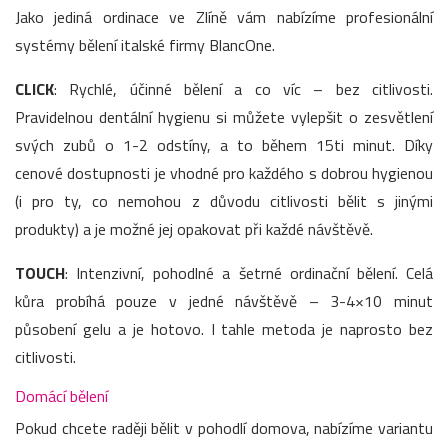
Jako jediná ordinace ve Zlíně vám nabízíme profesionální
systémy bělení italské firmy BlancOne.
CLICK
: Rychlé, účinné bělení a co víc – bez citlivosti.
Pravidelnou dentální hygienu si můžete vylepšit o zesvětlení
svých zubů o 1-2 odstíny, a to během 15ti minut. Díky
cenové dostupnosti je vhodné pro každého s dobrou hygienou
(i pro ty, co nemohou z důvodu citlivosti bělit s jinými
produkty) a je možné jej opakovat při každé návštěvě.
TOUCH
: Intenzivní, pohodlné a šetrné ordinační bělení. Celá
kůra probíhá pouze v jedné návštěvě – 3-4×10 minut
působení gelu a je hotovo. I tahle metoda je naprosto bez
citlivosti.
Domácí bělení
Pokud chcete raději bělit v pohodlí domova, nabízíme variantu