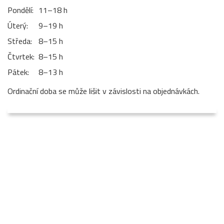
Pondělí:
11–⁠18 h
Úterý:
9–⁠19 h
Středa:
8–⁠15 h
Čtvrtek:
8–⁠15 h
Pátek:
8–⁠13 h
Ordinační doba se může lišit v závislosti na objednávkách.