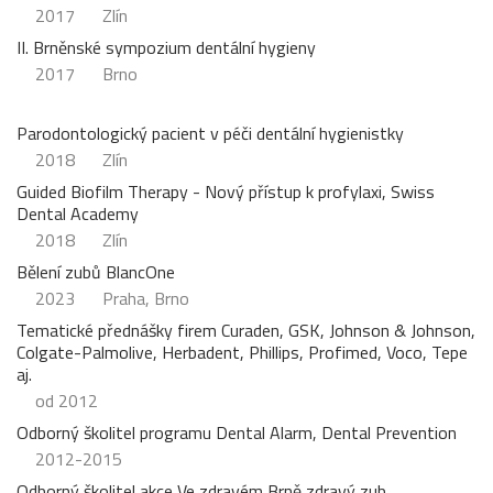
2017
Zlín
II. Brněnské sympozium dentální hygieny
2017
Brno
Parodontologický pacient v péči dentální hygienistky
2018
Zlín
Guided Biofilm Therapy - Nový přístup k profylaxi, Swiss
Dental Academy
2018
Zlín
Bělení zubů BlancOne
2023
Praha, Brno
Tematické přednášky firem Curaden, GSK, Johnson & Johnson,
Colgate-Palmolive, Herbadent, Phillips, Profimed, Voco, Tepe
aj.
od 2012
Odborný školitel programu Dental Alarm, Dental Prevention
2012-2015
Odborný školitel akce Ve zdravém Brně zdravý zub