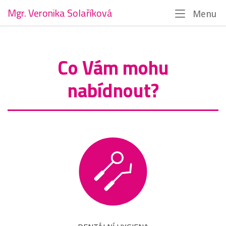
Skip
Mgr. Veronika Solaříková
Home
Menu
M
to
content
Co Vám mohu
nabídnout?