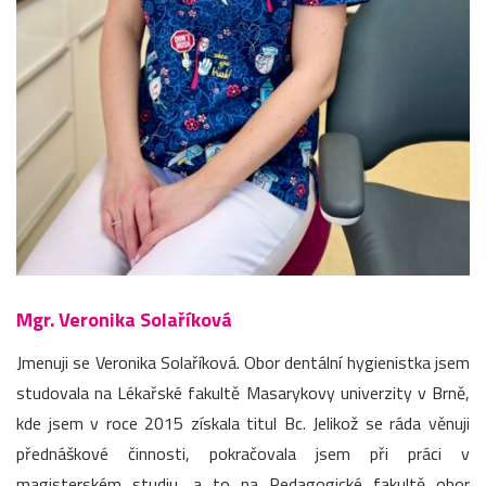
Mgr. Veronika Solaříková
Jmenuji se Veronika Solaříková. Obor dentální hygienistka jsem
studovala na Lékařské fakultě Masarykovy univerzity v Brně,
kde jsem v roce 2015 získala titul Bc. Jelikož se ráda věnuji
přednáškové činnosti, pokračovala jsem při práci v
magisterském studiu, a to na Pedagogické fakultě obor