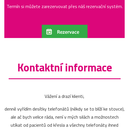
Termín si můžete zarezervovat přes náš rezervační systém.
Kontaktní informace
Vážení a drazí klienti,
denně vyřídím desítky telefonátů (někdy se to blíží ke stovce),
ale ač bych velice ráda, není v mých silách a možnostech
utíkat od pacientů od křesla a všechny telefonáty ihned