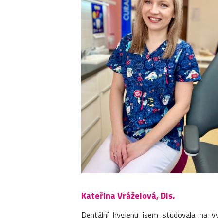
Kateřina Vráželová, Dis.
Dentální hygienu jsem studovala na v