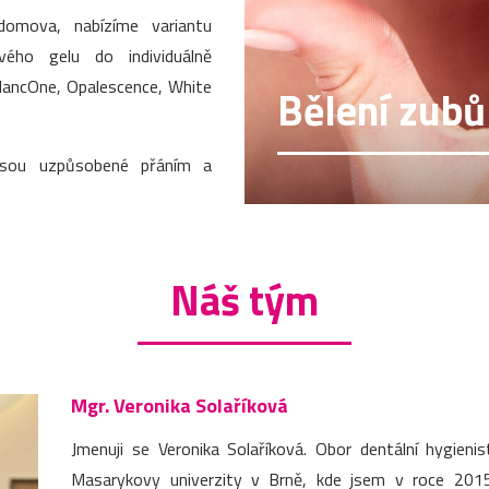
domova, nabízíme variantu
vého gelu do individuálně
BlancOne, Opalescence, White
Bělení zubů
jsou uzpůsobené přáním a
Náš tým
Mgr. Veronika Solaříková
Jmenuji se Veronika Solaříková. Obor dentální hygieni
Masarykovy univerzity v Brně, kde jsem v roce 2015 z