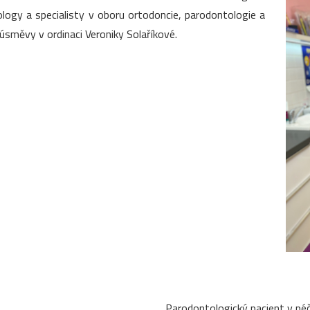
ogy a specialisty v oboru ortodoncie, parodontologie a
úsměvy v ordinaci Veroniky Solaříkové.
Parodontologický pacient v péč