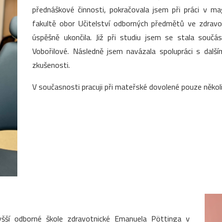
přednáškové činnosti, pokračovala jsem při práci v m
fakultě obor Učitelství odborných předmětů ve zdrav
úspěšně ukončila. Již při studiu jsem se stala souč
Vobořilové. Následně jsem navázala spolupráci s dalš
zkušenosti.
V současnosti pracuji při mateřské dovolené pouze několi
yšší odborné škole zdravotnické Emanuela Pöttinga v