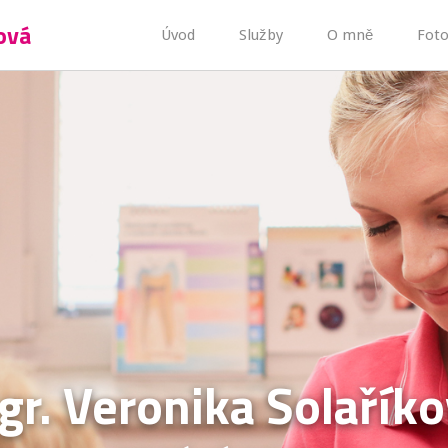
ová
Úvod
Služby
O mně
Foto
r. Veronika Solařík