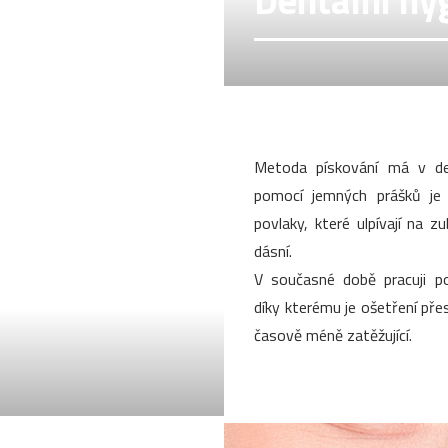
Dentální hy
Metoda pískování má v den
pomocí jemných prášků je
povlaky, které ulpívají na z
dásní.
V současné době pracuji po
díky kterému je ošetření přesn
časově méně zatěžující.