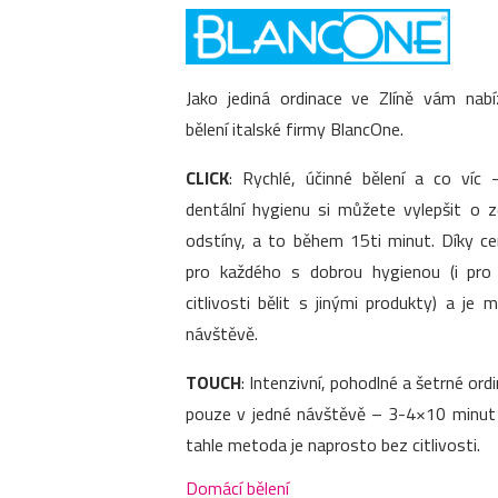
Jako jediná ordinace ve Zlíně vám nab
bělení italské firmy BlancOne.
CLICK
: Rychlé, účinné bělení a co víc –
dentální hygienu si můžete vylepšit o 
odstíny, a to během 15ti minut. Díky c
pro každého s dobrou hygienou (i pr
citlivosti bělit s jinými produkty) a je
návštěvě.
TOUCH
: Intenzivní, pohodlné a šetrné ordi
pouze v jedné návštěvě – 3-4×10 minut p
tahle metoda je naprosto bez citlivosti.
Domácí bělení