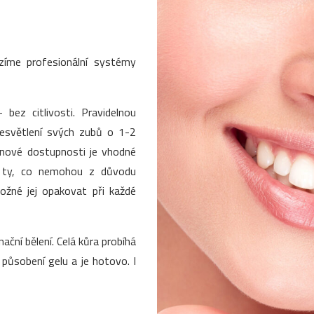
ízíme profesionální systémy
 bez citlivosti. Pravidelnou
zesvětlení svých zubů o 1-2
enové dostupnosti je vhodné
o ty, co nemohou z důvodu
 možné jej opakovat při každé
nační bělení. Celá kůra probíhá
ůsobení gelu a je hotovo. I