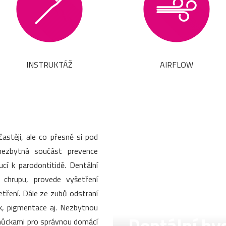
INSTRUKTÁŽ
AIRFLOW
stěji, ale co přesně si pod
nezbytná součást prevence
í k parodontitidě. Dentální
v chrupu, provede vyšetření
šetření. Dále ze zubů odstraní
k, pigmentace aj. Nezbytnou
pomůckami pro správnou domácí