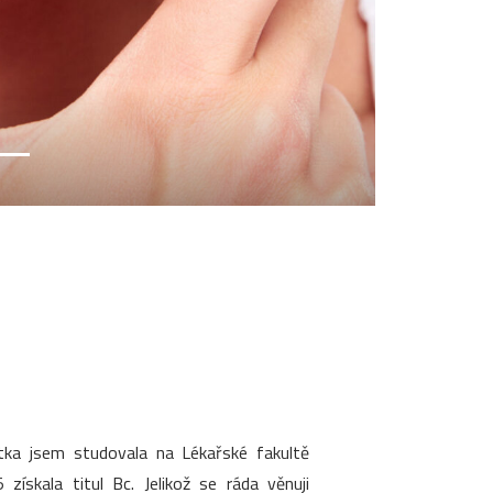
stka jsem studovala na Lékařské fakultě
ískala titul Bc. Jelikož se ráda věnuji