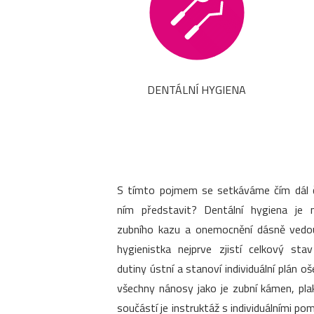
DENTÁLNÍ HYGIENA
S tímto pojmem se setkáváme čím dál ča
ním představit? Dentální hygiena je 
zubního kazu a onemocnění dásně vedouc
hygienistka nejprve zjistí celkový sta
dutiny ústní a stanoví individuální plán o
všechny nánosy jako je zubní kámen, pla
součástí je instruktáž s individuálními 