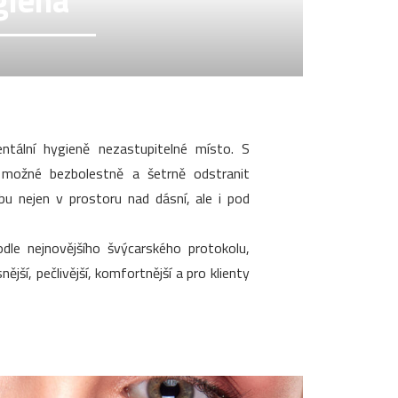
giena
tální hygieně nezastupitelné místo. S
 možné bezbolestně a šetrně odstranit
ubu nejen v prostoru nad dásní, ale i pod
dle nejnovějšího švýcarského protokolu,
ější, pečlivější, komfortnější a pro klienty