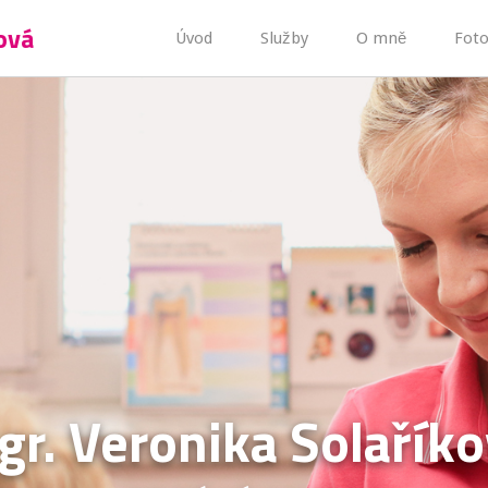
ová
Úvod
Služby
O mně
Foto
r. Veronika Solařík