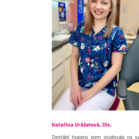
Kateřina Vráželová, Dis.
Dentální hygienu jsem studovala na v