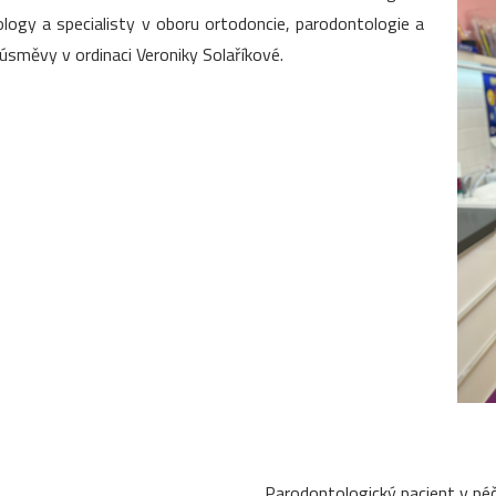
ogy a specialisty v oboru ortodoncie, parodontologie a
úsměvy v ordinaci Veroniky Solaříkové.
Parodontologický pacient v péč