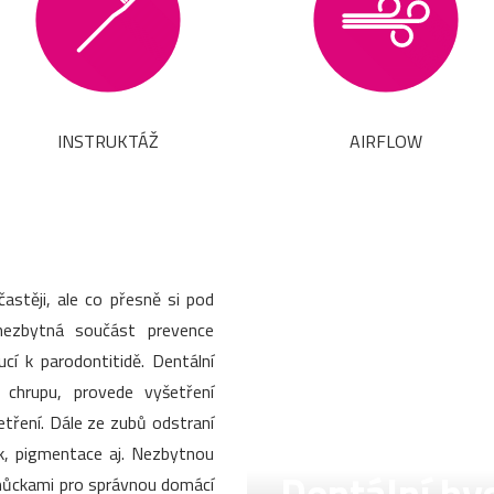
INSTRUKTÁŽ
AIRFLOW
stěji, ale co přesně si pod
nezbytná součást prevence
í k parodontitidě. Dentální
v chrupu, provede vyšetření
šetření. Dále ze zubů odstraní
k, pigmentace aj. Nezbytnou
pomůckami pro správnou domácí