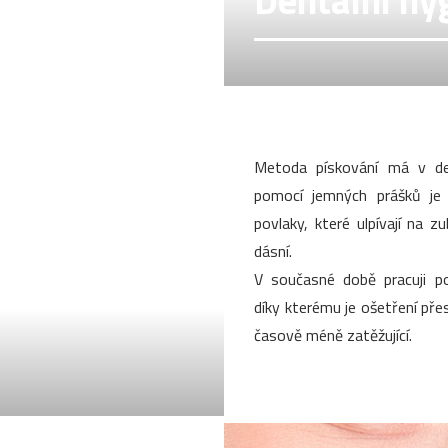
Dentální hy
Metoda pískování má v den
pomocí jemných prášků je
povlaky, které ulpívají na z
dásní.
V současné době pracuji po
díky kterému je ošetření přesn
časově méně zatěžující.