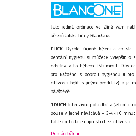
Jako jediná ordinace ve Zlíně vám nab
bělení italské firmy BlancOne.
CLICK
: Rychlé, účinné bělení a co víc –
dentální hygienu si můžete vylepšit o 
odstíny, a to během 15ti minut. Díky c
pro každého s dobrou hygienou (i pr
citlivosti bělit s jinými produkty) a je
návštěvě.
TOUCH
: Intenzivní, pohodlné a šetrné ordi
pouze v jedné návštěvě – 3-4×10 minut p
tahle metoda je naprosto bez citlivosti.
Domácí bělení