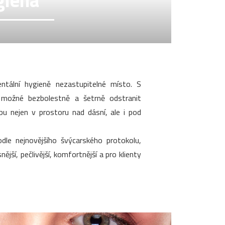
giena
tální hygieně nezastupitelné místo. S
 možné bezbolestně a šetrně odstranit
ubu nejen v prostoru nad dásní, ale i pod
dle nejnovějšího švýcarského protokolu,
ější, pečlivější, komfortnější a pro klienty