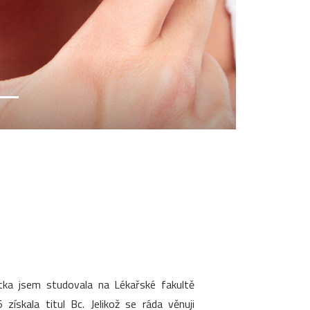
stka jsem studovala na Lékařské fakultě
ískala titul Bc. Jelikož se ráda věnuji