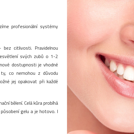
ízíme profesionální systémy
 bez citlivosti. Pravidelnou
zesvětlení svých zubů o 1-2
enové dostupnosti je vhodné
o ty, co nemohou z důvodu
 možné jej opakovat při každé
nační bělení. Celá kůra probíhá
ůsobení gelu a je hotovo. I