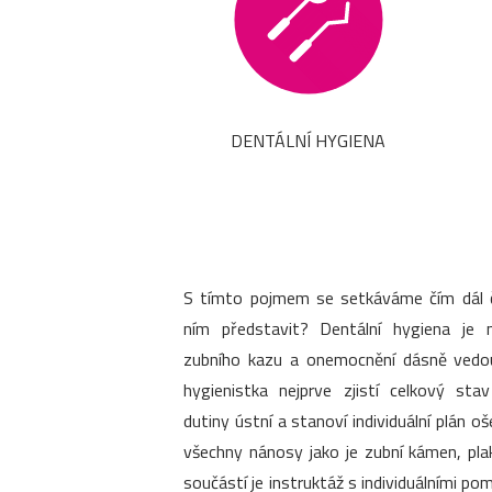
DENTÁLNÍ HYGIENA
S tímto pojmem se setkáváme čím dál ča
ním představit? Dentální hygiena je 
zubního kazu a onemocnění dásně vedouc
hygienistka nejprve zjistí celkový sta
dutiny ústní a stanoví individuální plán o
všechny nánosy jako je zubní kámen, pla
součástí je instruktáž s individuálními 