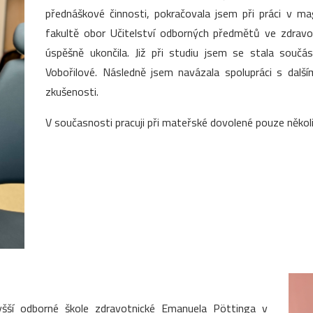
přednáškové činnosti, pokračovala jsem při práci v m
fakultě obor Učitelství odborných předmětů ve zdrav
úspěšně ukončila. Již při studiu jsem se stala souč
Vobořilové. Následně jsem navázala spolupráci s dalš
zkušenosti.
V současnosti pracuji při mateřské dovolené pouze několi
yšší odborné škole zdravotnické Emanuela Pöttinga v