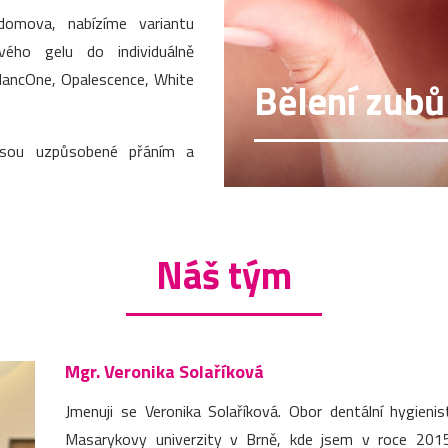
domova, nabízíme variantu
vého gelu do individuálně
BlancOne, Opalescence, White
Bělení zubů
jsou uzpůsobené přáním a
Náš tým
Mgr. Veronika Solaříková
Jmenuji se Veronika Solaříková. Obor dentální hygieni
Masarykovy univerzity v Brně, kde jsem v roce 2015 z