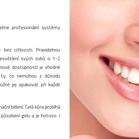
ízíme profesionální systémy
 bez citlivosti. Pravidelnou
zesvětlení svých zubů o 1-2
enové dostupnosti je vhodné
o ty, co nemohou z důvodu
 možné jej opakovat při každé
nační bělení. Celá kůra probíhá
ůsobení gelu a je hotovo. I