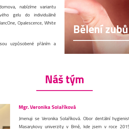
domova, nabízíme variantu
vého gelu do individuálně
BlancOne, Opalescence, White
Bělení zubů
jsou uzpůsobené přáním a
Náš tým
Mgr. Veronika Solaříková
Jmenuji se Veronika Solaříková. Obor dentální hygieni
Masarykovy univerzity v Brně, kde jsem v roce 2015 z