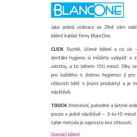
Jako jediná ordinace ve Zlíně vám nab
bělení italské firmy BlancOne.
CLICK
: Rychlé, účinné bělení a co víc –
dentální hygienu si můžete vylepšit o 
odstíny, a to během 15ti minut. Díky c
pro každého s dobrou hygienou (i pr
citlivosti bělit s jinými produkty) a je
návštěvě.
TOUCH
: Intenzivní, pohodlné a šetrné ordi
pouze v jedné návštěvě – 3-4×10 minut p
tahle metoda je naprosto bez citlivosti.
Domácí bělení