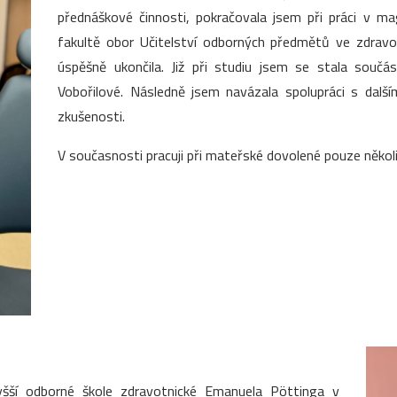
přednáškové činnosti, pokračovala jsem při práci v m
fakultě obor Učitelství odborných předmětů ve zdrav
úspěšně ukončila. Již při studiu jsem se stala souč
Vobořilové. Následně jsem navázala spolupráci s dalš
zkušenosti.
V současnosti pracuji při mateřské dovolené pouze několi
yšší odborné škole zdravotnické Emanuela Pöttinga v