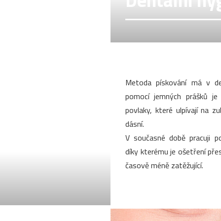
Dentální hy
Metoda pískování má v den
pomocí jemných prášků je
povlaky, které ulpívají na z
dásní.
V současné době pracuji po
díky kterému je ošetření přesn
časově méně zatěžující.