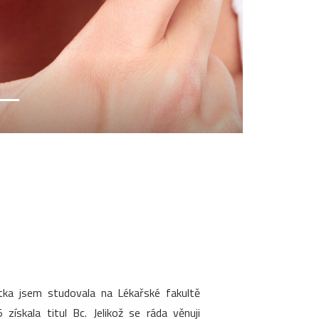
stka jsem studovala na Lékařské fakultě
ískala titul Bc. Jelikož se ráda věnuji