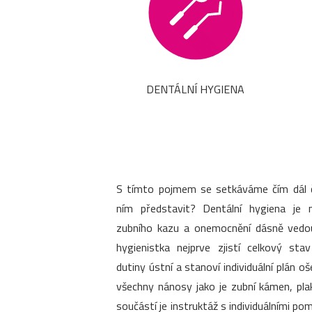
DENTÁLNÍ HYGIENA
S tímto pojmem se setkáváme čím dál ča
ním představit? Dentální hygiena je 
zubního kazu a onemocnění dásně vedouc
hygienistka nejprve zjistí celkový sta
dutiny ústní a stanoví individuální plán o
všechny nánosy jako je zubní kámen, pla
součástí je instruktáž s individuálními 