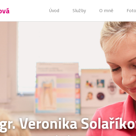
ová
Úvod
Služby
O mně
Foto
r. Veronika Solařík