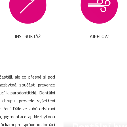
INSTRUKTÁŽ
AIRFLOW
stěji, ale co přesně si pod
nezbytná součást prevence
í k parodontitidě. Dentální
v chrupu, provede vyšetření
šetření. Dále ze zubů odstraní
k, pigmentace aj. Nezbytnou
pomůckami pro správnou domácí