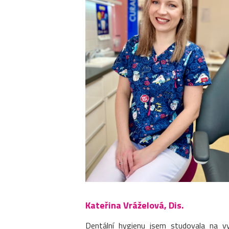
Kateřina Vráželová, Dis.
Dentální hygienu jsem studovala na v