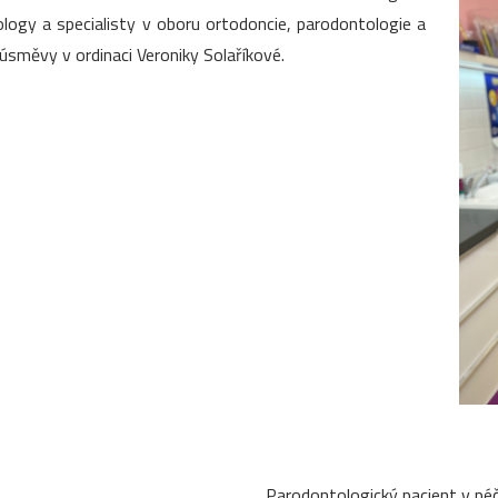
ogy a specialisty v oboru ortodoncie, parodontologie a
úsměvy v ordinaci Veroniky Solaříkové.
Parodontologický pacient v péč