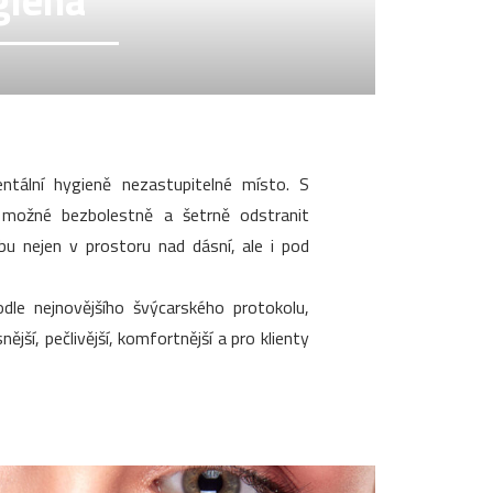
giena
tální hygieně nezastupitelné místo. S
 možné bezbolestně a šetrně odstranit
ubu nejen v prostoru nad dásní, ale i pod
dle nejnovějšího švýcarského protokolu,
ější, pečlivější, komfortnější a pro klienty