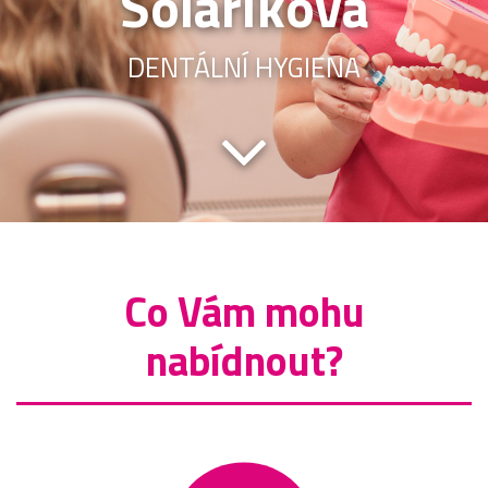
Solaříková
DENTÁLNÍ HYGIENA
Co Vám mohu
nabídnout?