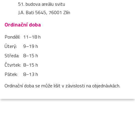
51. budova areálu svitu
J.A. Bati 5645, 76001 Zlín
Ordinační doba
Pondělí:
11–⁠18 h
Úterý:
9–⁠19 h
Středa:
8–⁠15 h
Čtvrtek:
8–⁠15 h
Pátek:
8–⁠13 h
Ordinační doba se může lišit v závislosti na objednávkách.