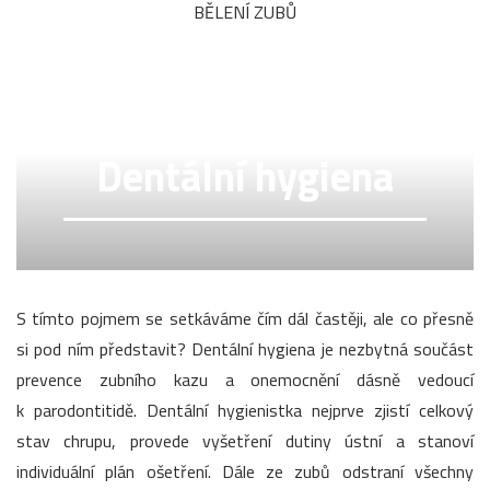
BĚLENÍ ZUBŮ
Dentální hygiena
S tímto pojmem se setkáváme čím dál častěji, ale co přesně
si pod ním představit? Dentální hygiena je nezbytná součást
prevence zubního kazu a onemocnění dásně vedoucí
k parodontitidě. Dentální hygienistka nejprve zjistí celkový
stav chrupu, provede vyšetření dutiny ústní a stanoví
individuální plán ošetření. Dále ze zubů odstraní všechny