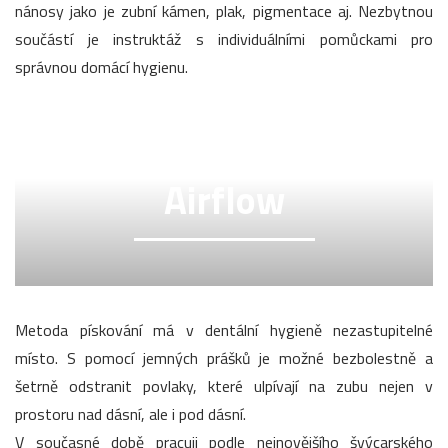
nánosy jako je zubní kámen, plak, pigmentace aj. Nezbytnou
součástí je instruktáž s individuálními pomůckami pro
správnou domácí hygienu.
Airflow
Metoda pískování má v dentální hygieně nezastupitelné
místo. S pomocí jemných prášků je možné bezbolestně a
šetrně odstranit povlaky, které ulpívají na zubu nejen v
prostoru nad dásní, ale i pod dásní.
V současné době pracuji podle nejnovějšího švýcarského