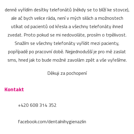
denně vyřídím desítky telefonátů (někdy se to blíží ke stovce),
ale ač bych velice ráda, není v mých silách a možnostech
utíkat od pacientů od křesla a všechny telefonáty ihned
zvedat. Proto pokud se mi nedovoláte, prosím o trpělivost.
Snažím se všechny telefonáty vyřídit mezi pacienty,
popřípadě po pracovní době. Nejjednodušší je pro mě zaslat
sms, hned jak to bude možné zavolám zpět a vše vyřešíme.
Děkuji za pochopení
Kontakt
+420 608 314 352
facebook.com/dentalnihygienazlin