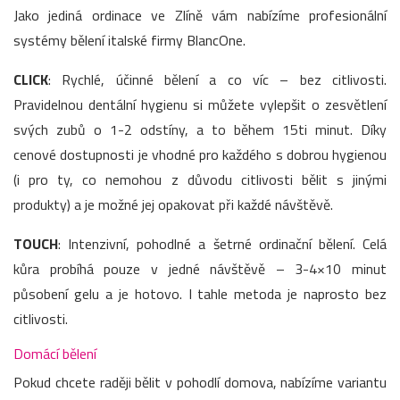
Jako jediná ordinace ve Zlíně vám nabízíme profesionální
systémy bělení italské firmy BlancOne.
CLICK
: Rychlé, účinné bělení a co víc – bez citlivosti.
Pravidelnou dentální hygienu si můžete vylepšit o zesvětlení
svých zubů o 1-2 odstíny, a to během 15ti minut. Díky
cenové dostupnosti je vhodné pro každého s dobrou hygienou
(i pro ty, co nemohou z důvodu citlivosti bělit s jinými
produkty) a je možné jej opakovat při každé návštěvě.
TOUCH
: Intenzivní, pohodlné a šetrné ordinační bělení. Celá
kůra probíhá pouze v jedné návštěvě – 3-4×10 minut
působení gelu a je hotovo. I tahle metoda je naprosto bez
citlivosti.
Domácí bělení
Pokud chcete raději bělit v pohodlí domova, nabízíme variantu