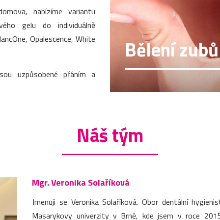
domova, nabízíme variantu
vého gelu do individuálně
BlancOne, Opalescence, White
Bělení zubů
jsou uzpůsobené přáním a
Náš tým
Mgr. Veronika Solaříková
Jmenuji se Veronika Solaříková. Obor dentální hygieni
Masarykovy univerzity v Brně, kde jsem v roce 2015 z