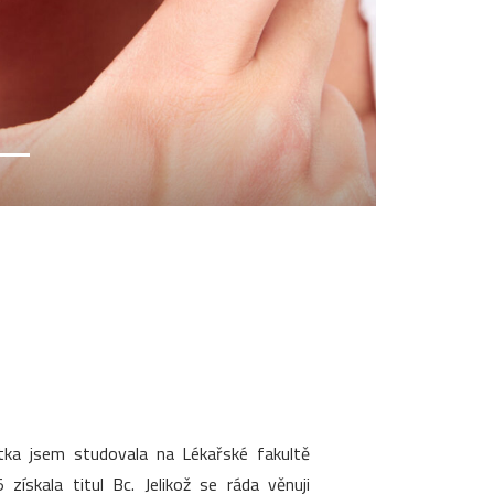
stka jsem studovala na Lékařské fakultě
ískala titul Bc. Jelikož se ráda věnuji