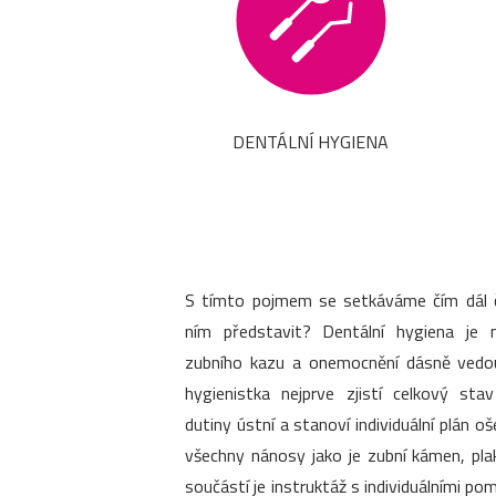
DENTÁLNÍ HYGIENA
S tímto pojmem se setkáváme čím dál ča
ním představit? Dentální hygiena je 
zubního kazu a onemocnění dásně vedouc
hygienistka nejprve zjistí celkový sta
dutiny ústní a stanoví individuální plán o
všechny nánosy jako je zubní kámen, pla
součástí je instruktáž s individuálními 