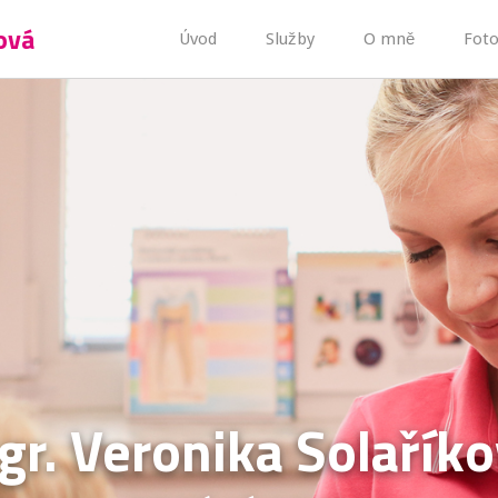
ová
Úvod
Služby
O mně
Foto
r. Veronika Solařík