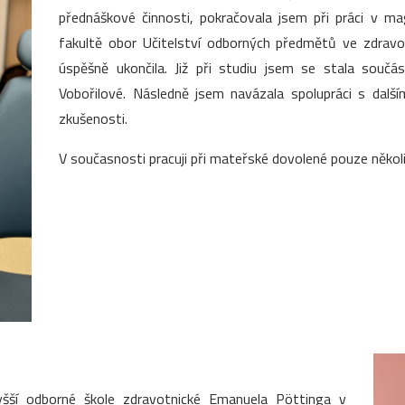
přednáškové činnosti, pokračovala jsem při práci v m
fakultě obor Učitelství odborných předmětů ve zdrav
úspěšně ukončila. Již při studiu jsem se stala souč
Vobořilové. Následně jsem navázala spolupráci s dalš
zkušenosti.
V současnosti pracuji při mateřské dovolené pouze několi
yšší odborné škole zdravotnické Emanuela Pöttinga v