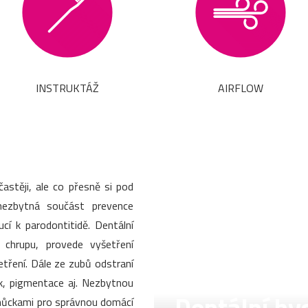
INSTRUKTÁŽ
AIRFLOW
stěji, ale co přesně si pod
nezbytná součást prevence
í k parodontitidě. Dentální
v chrupu, provede vyšetření
šetření. Dále ze zubů odstraní
k, pigmentace aj. Nezbytnou
pomůckami pro správnou domácí