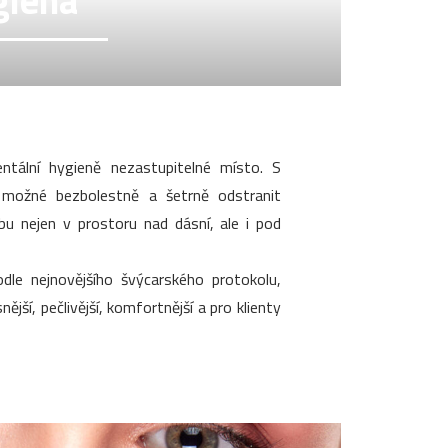
giena
tální hygieně nezastupitelné místo. S
 možné bezbolestně a šetrně odstranit
ubu nejen v prostoru nad dásní, ale i pod
dle nejnovějšího švýcarského protokolu,
ější, pečlivější, komfortnější a pro klienty