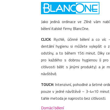
Jako jediná ordinace ve Zlíně vám nab
bělení italské firmy BlancOne.
CLICK
: Rychlé, účinné bělení a co víc –
dentální hygienu si můžete vylepšit o 
odstíny, a to během 15ti minut. Díky c
pro každého s dobrou hygienou (i pr
citlivosti bělit s jinými produkty) a je
návštěvě.
TOUCH
: Intenzivní, pohodlné a šetrné ordi
pouze v jedné návštěvě – 3-4×10 minut p
tahle metoda je naprosto bez citlivosti.
Domácí bělení