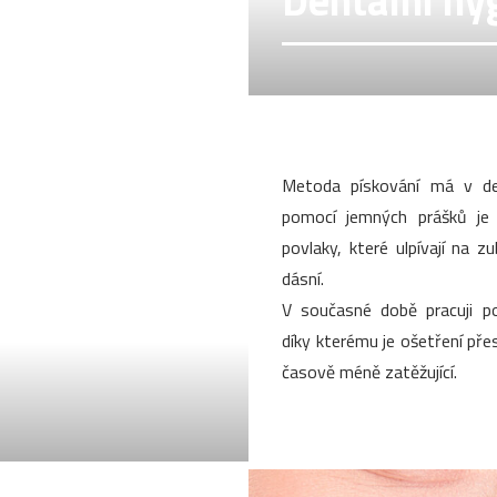
Dentální hy
Metoda pískování má v den
pomocí jemných prášků je
povlaky, které ulpívají na z
dásní.
V současné době pracuji po
díky kterému je ošetření přesn
časově méně zatěžující.