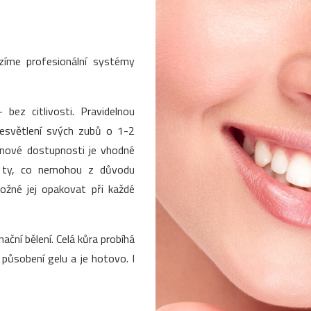
ízíme profesionální systémy
 bez citlivosti. Pravidelnou
zesvětlení svých zubů o 1-2
enové dostupnosti je vhodné
o ty, co nemohou z důvodu
 možné jej opakovat při každé
nační bělení. Celá kůra probíhá
ůsobení gelu a je hotovo. I