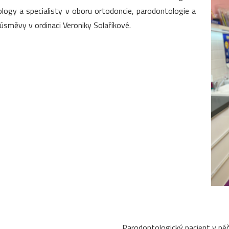
ogy a specialisty v oboru ortodoncie, parodontologie a
úsměvy v ordinaci Veroniky Solaříkové.
Parodontologický pacient v péč