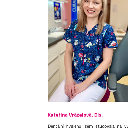
Kateřina Vráželová, Dis.
Dentální hygienu jsem studovala na v