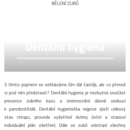
BĚLENÍ ZUBŮ
Dentální hygiena
S tímto pojmem se setkáváme čím dál častěji, ale co přesně
si pod ním představit? Dentální hygiena je nezbytná součást
prevence zubního kazu a onemocnění dásně vedoucí
k parodontitidě. Dentální hygienistka nejprve zjistí celkový
stav chrupu, provede vyšetření dutiny ústní a stanoví
individuální plán ošetření. Dále ze zubů odstraní všechny