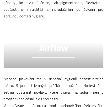
nánosy jako je zubní kámen, plak, pigmentace aj. Nezbytnou
součástí je instruktáž s individuálními pomůckami pro
správnou domácí hygienu.
Airflow
Metoda pískování má v dentální hygieně nezastupitelné
místo. S pomocí jemných prášků je možné bezbolestně a
šetrně odstranit povlaky, které ulpívají na zubu nejen v
prostoru nad dásní, ale i pod dásní.
V současné době pracuji podle nejnovějšího švýcarského