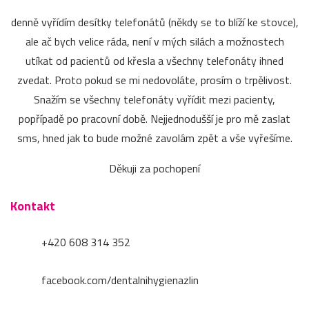
denně vyřídím desítky telefonátů (někdy se to blíží ke stovce),
ale ač bych velice ráda, není v mých silách a možnostech
utíkat od pacientů od křesla a všechny telefonáty ihned
zvedat. Proto pokud se mi nedovoláte, prosím o trpělivost.
Snažím se všechny telefonáty vyřídit mezi pacienty,
popřípadě po pracovní době. Nejjednodušší je pro mě zaslat
sms, hned jak to bude možné zavolám zpět a vše vyřešíme.
Děkuji za pochopení
Kontakt
+420 608 314 352
facebook.com/dentalnihygienazlin