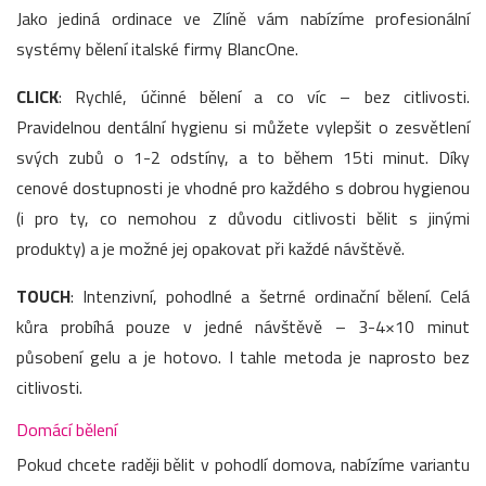
Jako jediná ordinace ve Zlíně vám nabízíme profesionální
systémy bělení italské firmy BlancOne.
CLICK
: Rychlé, účinné bělení a co víc – bez citlivosti.
Pravidelnou dentální hygienu si můžete vylepšit o zesvětlení
svých zubů o 1-2 odstíny, a to během 15ti minut. Díky
cenové dostupnosti je vhodné pro každého s dobrou hygienou
(i pro ty, co nemohou z důvodu citlivosti bělit s jinými
produkty) a je možné jej opakovat při každé návštěvě.
TOUCH
: Intenzivní, pohodlné a šetrné ordinační bělení. Celá
kůra probíhá pouze v jedné návštěvě – 3-4×10 minut
působení gelu a je hotovo. I tahle metoda je naprosto bez
citlivosti.
Domácí bělení
Pokud chcete raději bělit v pohodlí domova, nabízíme variantu