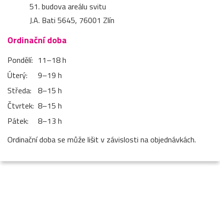
51. budova areálu svitu
J.A. Bati 5645, 76001 Zlín
Ordinační doba
Pondělí:
11–⁠18 h
Úterý:
9–⁠19 h
Středa:
8–⁠15 h
Čtvrtek:
8–⁠15 h
Pátek:
8–⁠13 h
Ordinační doba se může lišit v závislosti na objednávkách.