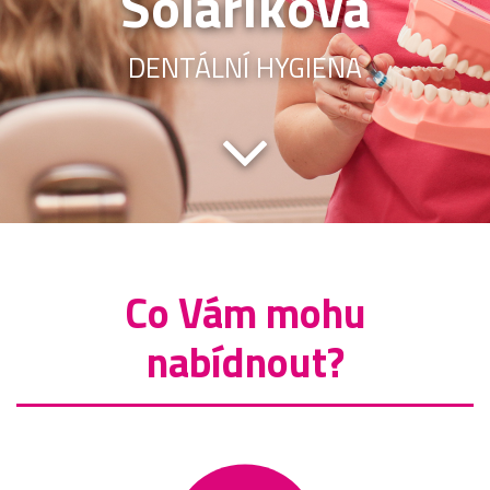
Solaříková
DENTÁLNÍ HYGIENA
Co Vám mohu
nabídnout?