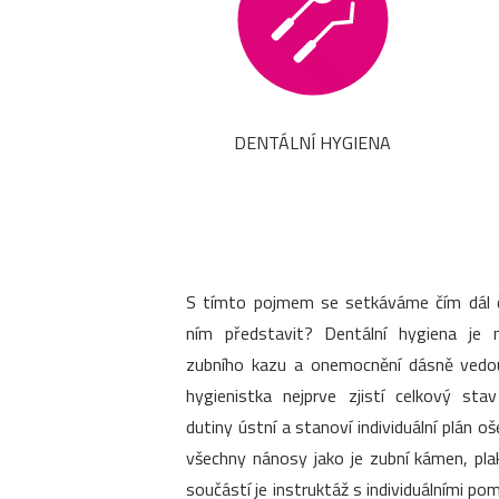
DENTÁLNÍ HYGIENA
S tímto pojmem se setkáváme čím dál ča
ním představit? Dentální hygiena je 
zubního kazu a onemocnění dásně vedouc
hygienistka nejprve zjistí celkový sta
dutiny ústní a stanoví individuální plán o
všechny nánosy jako je zubní kámen, pla
součástí je instruktáž s individuálními 