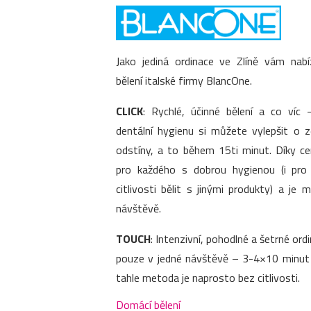
Jako jediná ordinace ve Zlíně vám nab
bělení italské firmy BlancOne.
CLICK
: Rychlé, účinné bělení a co víc –
dentální hygienu si můžete vylepšit o 
odstíny, a to během 15ti minut. Díky c
pro každého s dobrou hygienou (i pr
citlivosti bělit s jinými produkty) a je
návštěvě.
TOUCH
: Intenzivní, pohodlné a šetrné ordi
pouze v jedné návštěvě – 3-4×10 minut p
tahle metoda je naprosto bez citlivosti.
Domácí bělení