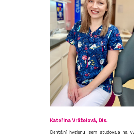
Kateřina Vráželová, Dis.
Dentální hygienu jsem studovala na v