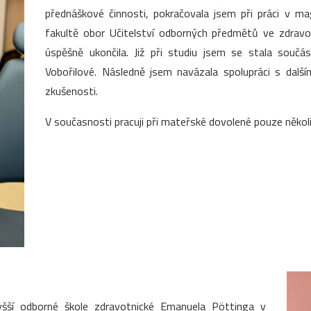
přednáškové činnosti, pokračovala jsem při práci v m
fakultě obor Učitelství odborných předmětů ve zdrav
úspěšně ukončila. Již při studiu jsem se stala souč
Vobořilové. Následně jsem navázala spolupráci s dalš
zkušenosti.
V současnosti pracuji při mateřské dovolené pouze několi
yšší odborné škole zdravotnické Emanuela Pöttinga v