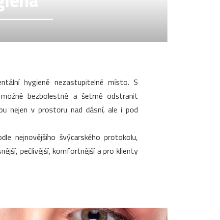
giena
tální hygieně nezastupitelné místo. S
 možné bezbolestně a šetrně odstranit
ubu nejen v prostoru nad dásní, ale i pod
dle nejnovějšího švýcarského protokolu,
ější, pečlivější, komfortnější a pro klienty