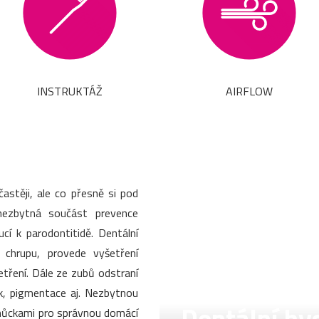
INSTRUKTÁŽ
AIRFLOW
stěji, ale co přesně si pod
nezbytná součást prevence
í k parodontitidě. Dentální
v chrupu, provede vyšetření
šetření. Dále ze zubů odstraní
k, pigmentace aj. Nezbytnou
pomůckami pro správnou domácí