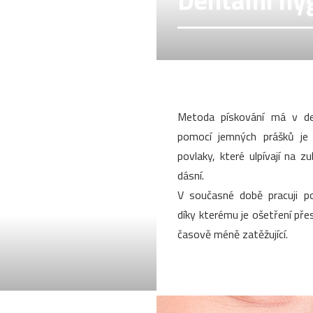
Dentální hy
Metoda pískování má v den
pomocí jemných prášků je
povlaky, které ulpívají na z
dásní.
V současné době pracuji po
díky kterému je ošetření přesn
časově méně zatěžující.