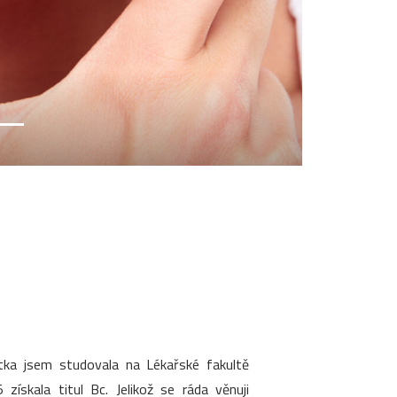
stka jsem studovala na Lékařské fakultě
ískala titul Bc. Jelikož se ráda věnuji