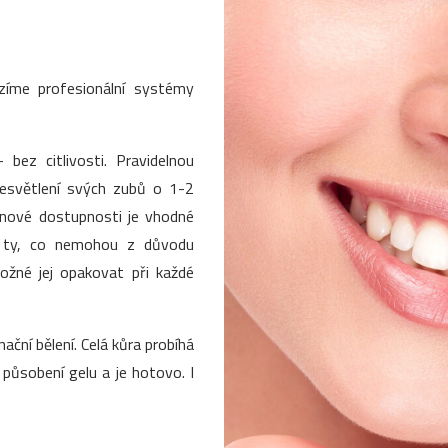
ízíme profesionální systémy
 bez citlivosti. Pravidelnou
zesvětlení svých zubů o 1-2
enové dostupnosti je vhodné
o ty, co nemohou z důvodu
 možné jej opakovat při každé
nační bělení. Celá kůra probíhá
ůsobení gelu a je hotovo. I