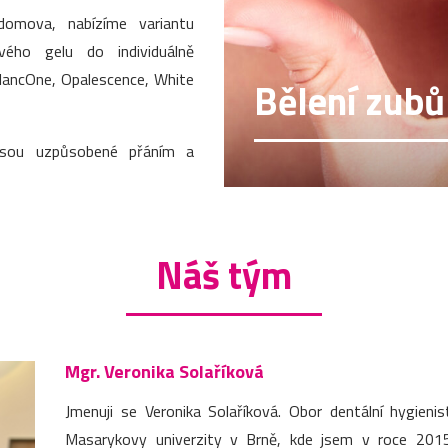
domova, nabízíme variantu
vého gelu do individuálně
BlancOne, Opalescence, White
Bělení zubů
jsou uzpůsobené přáním a
Náš tým
Mgr. Veronika Solaříková
Jmenuji se Veronika Solaříková. Obor dentální hygieni
Masarykovy univerzity v Brně, kde jsem v roce 2015 z