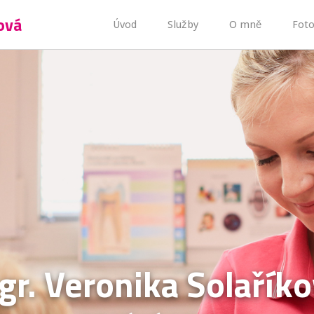
ová
Úvod
Služby
O mně
Foto
r. Veronika Solařík