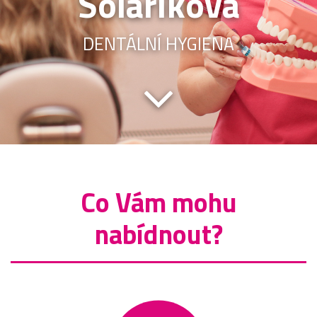
Solaříková
DENTÁLNÍ HYGIENA
Co Vám mohu
nabídnout?