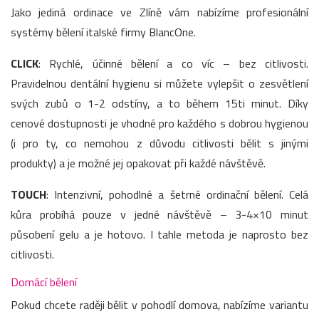
Jako jediná ordinace ve Zlíně vám nabízíme profesionální
systémy bělení italské firmy BlancOne.
CLICK
: Rychlé, účinné bělení a co víc – bez citlivosti.
Pravidelnou dentální hygienu si můžete vylepšit o zesvětlení
svých zubů o 1-2 odstíny, a to během 15ti minut. Díky
cenové dostupnosti je vhodné pro každého s dobrou hygienou
(i pro ty, co nemohou z důvodu citlivosti bělit s jinými
produkty) a je možné jej opakovat při každé návštěvě.
TOUCH
: Intenzivní, pohodlné a šetrné ordinační bělení. Celá
kůra probíhá pouze v jedné návštěvě – 3-4×10 minut
působení gelu a je hotovo. I tahle metoda je naprosto bez
citlivosti.
Domácí bělení
Pokud chcete raději bělit v pohodlí domova, nabízíme variantu