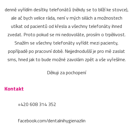
denně vyřídím desítky telefonátů (někdy se to blíží ke stovce),
ale ač bych velice ráda, není v mých silách a možnostech
utíkat od pacientů od křesla a všechny telefonáty ihned
zvedat. Proto pokud se mi nedovoláte, prosím o trpělivost.
Snažím se všechny telefonáty vyřídit mezi pacienty,
popřípadě po pracovní době. Nejjednodušší je pro mě zaslat
sms, hned jak to bude možné zavolám zpět a vše vyřešíme.
Děkuji za pochopení
Kontakt
+420 608 314 352
facebook.com/dentalnihygienazlin