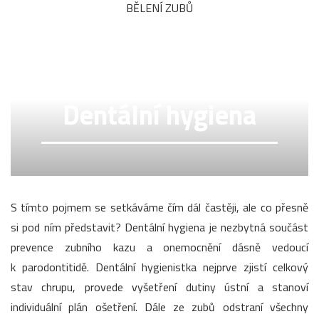
BĚLENÍ ZUBŮ
Dentální hygiena
S tímto pojmem se setkáváme čím dál častěji, ale co přesně
si pod ním představit? Dentální hygiena je nezbytná součást
prevence zubního kazu a onemocnění dásně vedoucí
k parodontitidě. Dentální hygienistka nejprve zjistí celkový
stav chrupu, provede vyšetření dutiny ústní a stanoví
individuální plán ošetření. Dále ze zubů odstraní všechny