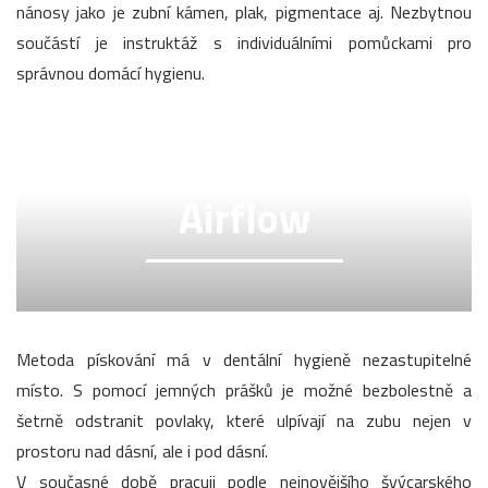
nánosy jako je zubní kámen, plak, pigmentace aj. Nezbytnou
součástí je instruktáž s individuálními pomůckami pro
správnou domácí hygienu.
Airflow
Metoda pískování má v dentální hygieně nezastupitelné
místo. S pomocí jemných prášků je možné bezbolestně a
šetrně odstranit povlaky, které ulpívají na zubu nejen v
prostoru nad dásní, ale i pod dásní.
V současné době pracuji podle nejnovějšího švýcarského