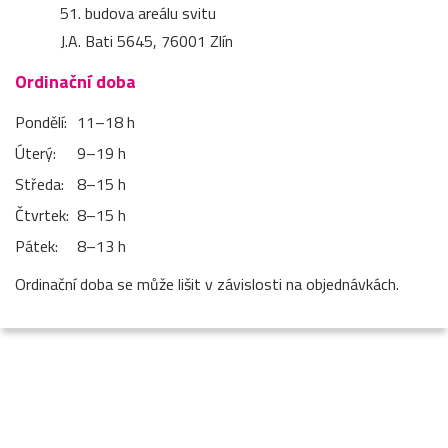
51. budova areálu svitu
J.A. Bati 5645, 76001 Zlín
Ordinační doba
Pondělí:
11–⁠18 h
Úterý:
9–⁠19 h
Středa:
8–⁠15 h
Čtvrtek:
8–⁠15 h
Pátek:
8–⁠13 h
Ordinační doba se může lišit v závislosti na objednávkách.