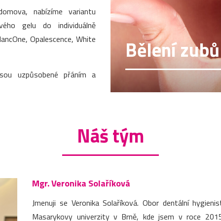
domova, nabízíme variantu
vého gelu do individuálně
BlancOne, Opalescence, White
Bělení zubů
jsou uzpůsobené přáním a
Náš tým
Mgr. Veronika Solaříková
Jmenuji se Veronika Solaříková. Obor dentální hygieni
Masarykovy univerzity v Brně, kde jsem v roce 2015 z