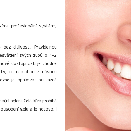
ízíme profesionální systémy
 bez citlivosti. Pravidelnou
zesvětlení svých zubů o 1-2
enové dostupnosti je vhodné
o ty, co nemohou z důvodu
 možné jej opakovat při každé
nační bělení. Celá kůra probíhá
ůsobení gelu a je hotovo. I