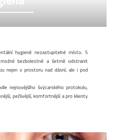
giena
tální hygieně nezastupitelné místo. S
 možné bezbolestně a šetrně odstranit
ubu nejen v prostoru nad dásní, ale i pod
dle nejnovějšího švýcarského protokolu,
ější, pečlivější, komfortnější a pro klienty