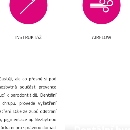
INSTRUKTÁŽ
AIRFLOW
stěji, ale co přesně si pod
nezbytná součást prevence
í k parodontitidě. Dentální
v chrupu, provede vyšetření
šetření. Dále ze zubů odstraní
k, pigmentace aj. Nezbytnou
pomůckami pro správnou domácí