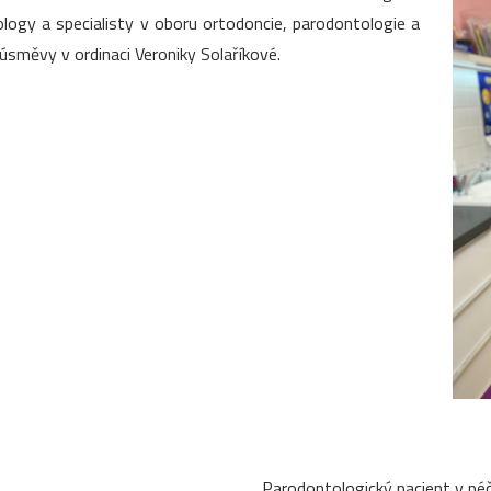
ogy a specialisty v oboru ortodoncie, parodontologie a
úsměvy v ordinaci Veroniky Solaříkové.
Parodontologický pacient v péč