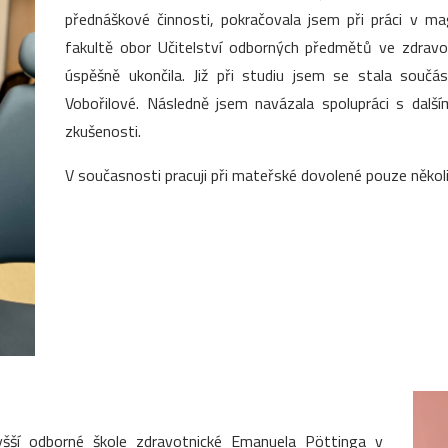
přednáškové činnosti, pokračovala jsem při práci v m
fakultě obor Učitelství odborných předmětů ve zdrav
úspěšně ukončila. Již při studiu jsem se stala souč
Vobořilové. Následně jsem navázala spolupráci s dalš
zkušenosti.
V současnosti pracuji při mateřské dovolené pouze několi
yšší odborné škole zdravotnické Emanuela Pöttinga v