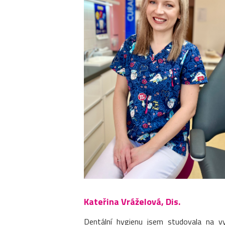
Kateřina Vráželová, Dis.
Dentální hygienu jsem studovala na v