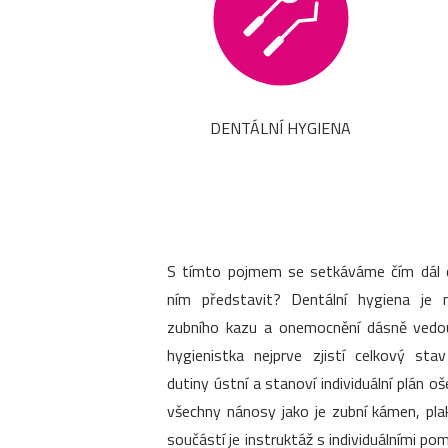
DENTÁLNÍ HYGIENA
S tímto pojmem se setkáváme čím dál ča
ním představit? Dentální hygiena je 
zubního kazu a onemocnění dásně vedouc
hygienistka nejprve zjistí celkový sta
dutiny ústní a stanoví individuální plán o
všechny nánosy jako je zubní kámen, pla
součástí je instruktáž s individuálními 