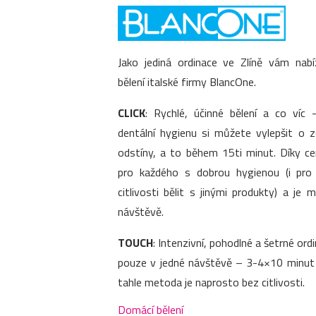
Jako jediná ordinace ve Zlíně vám nab
bělení italské firmy BlancOne.
CLICK
: Rychlé, účinné bělení a co víc –
dentální hygienu si můžete vylepšit o 
odstíny, a to během 15ti minut. Díky c
pro každého s dobrou hygienou (i pr
citlivosti bělit s jinými produkty) a je
návštěvě.
TOUCH
: Intenzivní, pohodlné a šetrné ordi
pouze v jedné návštěvě – 3-4×10 minut p
tahle metoda je naprosto bez citlivosti.
Domácí bělení