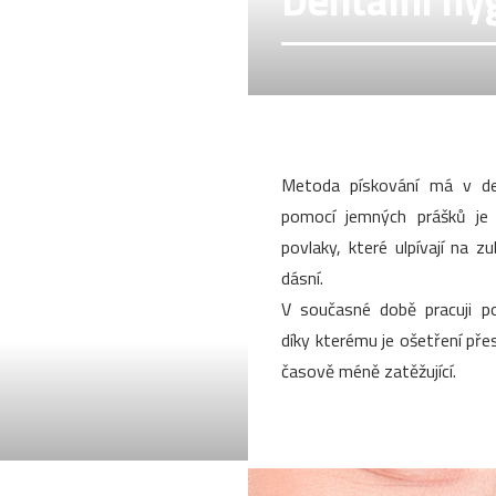
Dentální hy
Metoda pískování má v den
pomocí jemných prášků je
povlaky, které ulpívají na z
dásní.
V současné době pracuji po
díky kterému je ošetření přesn
časově méně zatěžující.