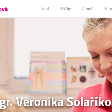
ová
Úvod
Služby
O mně
Foto
r. Veronika Solařík