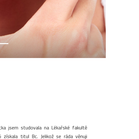
stka jsem studovala na Lékařské fakultě
ískala titul Bc. Jelikož se ráda věnuji