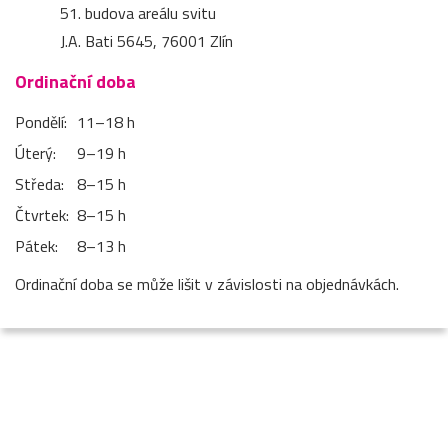
51. budova areálu svitu
J.A. Bati 5645, 76001 Zlín
Ordinační doba
Pondělí:
11–⁠18 h
Úterý:
9–⁠19 h
Středa:
8–⁠15 h
Čtvrtek:
8–⁠15 h
Pátek:
8–⁠13 h
Ordinační doba se může lišit v závislosti na objednávkách.