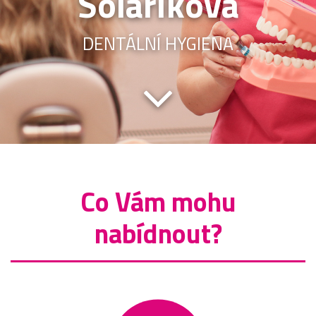
Solaříková
DENTÁLNÍ HYGIENA
Co Vám mohu
nabídnout?