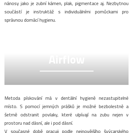
nánosy jako je zubní kámen, plak, pigmentace aj. Nezbytnou
součástí je instruktáž s individuálními pomůckami pro
správnou domácí hygienu.
Airflow
Metoda pískování má v dentální hygieně nezastupitelné
místo. S pomocí jemných prášků je možné bezbolestně a
šetrně odstranit povlaky, které ulpívají na zubu nejen v
prostoru nad dásní, ale i pod dásní.
V současné době pracuji podle nejnovějšího švýcarského