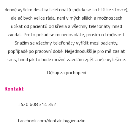
denně vyřídím desítky telefonátů (někdy se to blíží ke stovce),
ale ač bych velice ráda, není v mých silách a možnostech
utíkat od pacientů od křesla a všechny telefonáty ihned
zvedat. Proto pokud se mi nedovoláte, prosím o trpělivost.
Snažím se všechny telefonáty vyřídit mezi pacienty,
popřípadě po pracovní době. Nejjednodušší je pro mě zaslat
sms, hned jak to bude možné zavolám zpět a vše vyřešíme.
Děkuji za pochopení
Kontakt
+420 608 314 352
facebook.com/dentalnihygienazlin