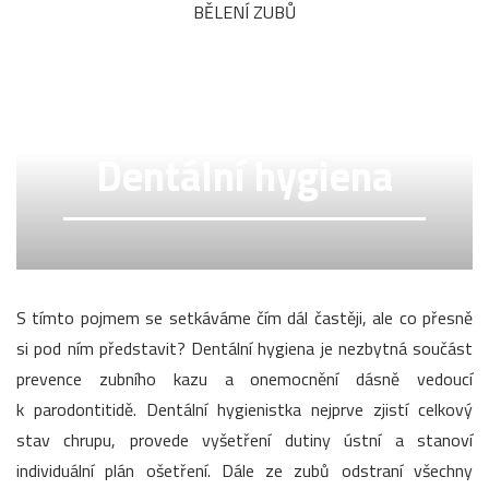
BĚLENÍ ZUBŮ
Dentální hygiena
S tímto pojmem se setkáváme čím dál častěji, ale co přesně
si pod ním představit? Dentální hygiena je nezbytná součást
prevence zubního kazu a onemocnění dásně vedoucí
k parodontitidě. Dentální hygienistka nejprve zjistí celkový
stav chrupu, provede vyšetření dutiny ústní a stanoví
individuální plán ošetření. Dále ze zubů odstraní všechny