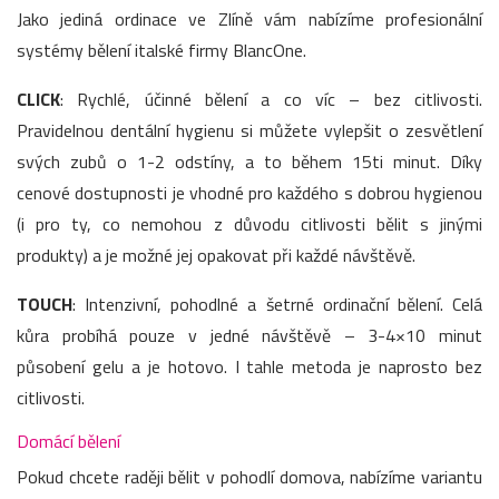
Jako jediná ordinace ve Zlíně vám nabízíme profesionální
systémy bělení italské firmy BlancOne.
CLICK
: Rychlé, účinné bělení a co víc – bez citlivosti.
Pravidelnou dentální hygienu si můžete vylepšit o zesvětlení
svých zubů o 1-2 odstíny, a to během 15ti minut. Díky
cenové dostupnosti je vhodné pro každého s dobrou hygienou
(i pro ty, co nemohou z důvodu citlivosti bělit s jinými
produkty) a je možné jej opakovat při každé návštěvě.
TOUCH
: Intenzivní, pohodlné a šetrné ordinační bělení. Celá
kůra probíhá pouze v jedné návštěvě – 3-4×10 minut
působení gelu a je hotovo. I tahle metoda je naprosto bez
citlivosti.
Domácí bělení
Pokud chcete raději bělit v pohodlí domova, nabízíme variantu