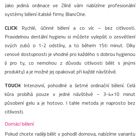
Jako jediná ordinace ve Zlíně vám nabízíme profesionální
systémy bělení italské firmy BlancOne.
CLICK
: Rychlé, účinné bělení a co víc – bez citlivosti.
Pravidelnou dentální hygienu si můžete vylepšit o zesvětlení
svých zubů o 1-2 odstíny, a to během 15ti minut. Díky
cenové dostupnosti je vhodné pro každého s dobrou hygienou
(i pro ty, co nemohou z důvodu citlivosti bělit s jinými
produkty) a je možné jej opakovat při každé návštěvě.
TOUCH
: Intenzivní, pohodlné a šetrné ordinační bělení. Celá
kůra probíhá pouze v jedné návštěvě – 3-4×10 minut
působení gelu a je hotovo. I tahle metoda je naprosto bez
citlivosti.
Domácí bělení
Pokud chcete raději bělit v pohodlí domova, nabízíme variantu