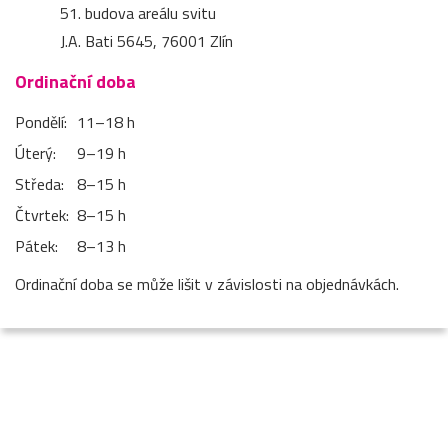
51. budova areálu svitu
J.A. Bati 5645, 76001 Zlín
Ordinační doba
Pondělí:
11–⁠18 h
Úterý:
9–⁠19 h
Středa:
8–⁠15 h
Čtvrtek:
8–⁠15 h
Pátek:
8–⁠13 h
Ordinační doba se může lišit v závislosti na objednávkách.