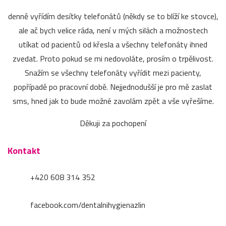
denně vyřídím desítky telefonátů (někdy se to blíží ke stovce),
ale ač bych velice ráda, není v mých silách a možnostech
utíkat od pacientů od křesla a všechny telefonáty ihned
zvedat. Proto pokud se mi nedovoláte, prosím o trpělivost.
Snažím se všechny telefonáty vyřídit mezi pacienty,
popřípadě po pracovní době. Nejjednodušší je pro mě zaslat
sms, hned jak to bude možné zavolám zpět a vše vyřešíme.
Děkuji za pochopení
Kontakt
+420 608 314 352
facebook.com/dentalnihygienazlin