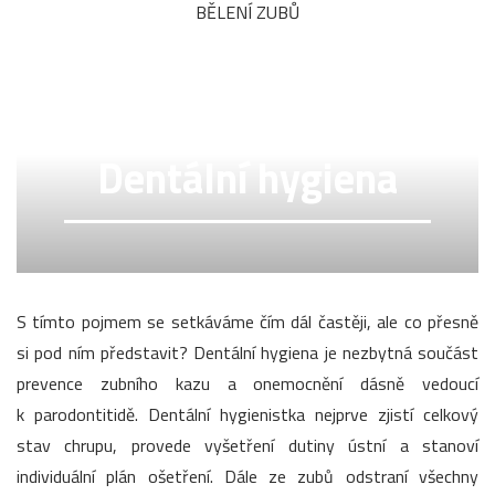
BĚLENÍ ZUBŮ
Dentální hygiena
S tímto pojmem se setkáváme čím dál častěji, ale co přesně
si pod ním představit? Dentální hygiena je nezbytná součást
prevence zubního kazu a onemocnění dásně vedoucí
k parodontitidě. Dentální hygienistka nejprve zjistí celkový
stav chrupu, provede vyšetření dutiny ústní a stanoví
individuální plán ošetření. Dále ze zubů odstraní všechny