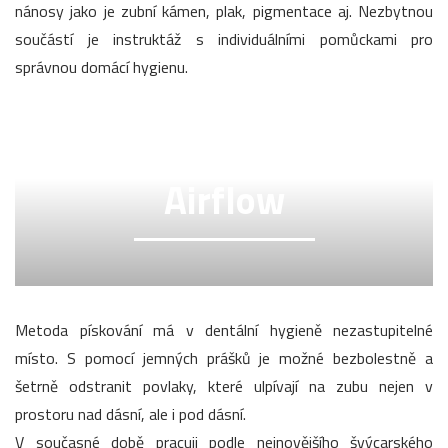
nánosy jako je zubní kámen, plak, pigmentace aj. Nezbytnou
součástí je instruktáž s individuálními pomůckami pro
správnou domácí hygienu.
Airflow
Metoda pískování má v dentální hygieně nezastupitelné
místo. S pomocí jemných prášků je možné bezbolestně a
šetrně odstranit povlaky, které ulpívají na zubu nejen v
prostoru nad dásní, ale i pod dásní.
V současné době pracuji podle nejnovějšího švýcarského