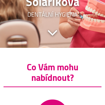
Solaříková
DENTÁLNÍ HYGIENA
Co Vám mohu
nabídnout?