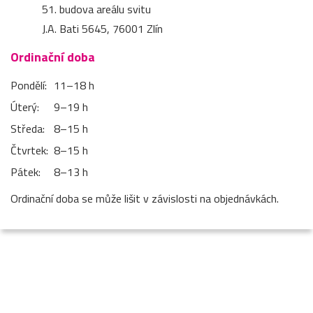
51. budova areálu svitu
J.A. Bati 5645, 76001 Zlín
Ordinační doba
Pondělí:
11–⁠18 h
Úterý:
9–⁠19 h
Středa:
8–⁠15 h
Čtvrtek:
8–⁠15 h
Pátek:
8–⁠13 h
Ordinační doba se může lišit v závislosti na objednávkách.