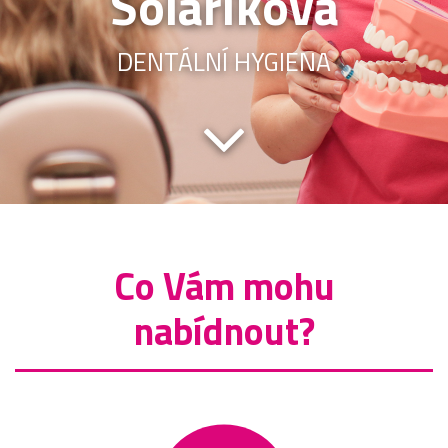
Solaříková
DENTÁLNÍ HYGIENA
Co Vám mohu
nabídnout?