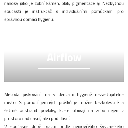
nánosy jako je zubní kámen, plak, pigmentace aj. Nezbytnou
součástí je instruktáž s individuálními pomůckami pro
správnou domácí hygienu.
Airflow
Metoda pískování má v dentální hygieně nezastupitelné
místo. S pomocí jemných prášků je možné bezbolestně a
šetrně odstranit povlaky, které ulpívají na zubu nejen v
prostoru nad dásní, ale i pod dásní.
V současné době pracuji podle nejnovějšího švýcarského