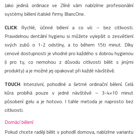
Jako jediná ordinace ve Zlíně vám nabízíme profesionální
systémy bělení italské firmy BlancOne.
CLICK
: Rychlé, účinné bělení a co víc – bez citlivosti.
Pravidelnou dentální hygienu si můžete vylepšit o zesvětlení
svých zubů o 1-2 odstíny, a to během 15ti minut. Díky
cenové dostupnosti je vhodné pro každého s dobrou hygienou
(i pro ty, co nemohou z důvodu citlivosti bělit s jinými
produkty) a je možné jej opakovat při každé návštěvě.
TOUCH
: Intenzivní, pohodlné a šetrné ordinační bělení. Celá
kůra probíhá pouze v jedné návštěvě – 3-4×10 minut
působení gelu a je hotovo. I tahle metoda je naprosto bez
citlivosti.
Domácí bělení
Pokud chcete raději bělit v pohodlí domova, nabízíme variantu