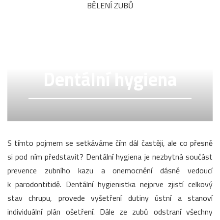
BĚLENÍ ZUBŮ
Dentální hygiena
S tímto pojmem se setkáváme čím dál častěji, ale co přesně
si pod ním představit? Dentální hygiena je nezbytná součást
prevence zubního kazu a onemocnění dásně vedoucí
k parodontitidě. Dentální hygienistka nejprve zjistí celkový
stav chrupu, provede vyšetření dutiny ústní a stanoví
individuální plán ošetření. Dále ze zubů odstraní všechny