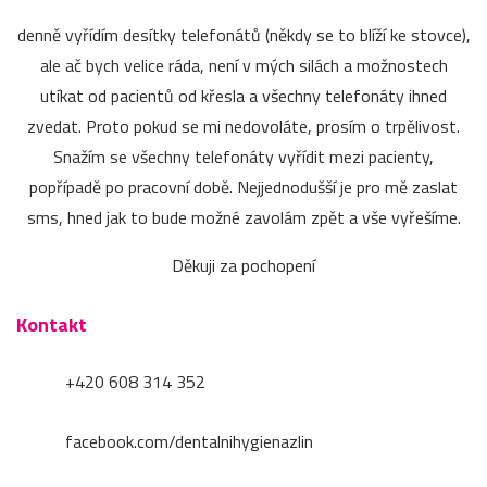
denně vyřídím desítky telefonátů (někdy se to blíží ke stovce),
ale ač bych velice ráda, není v mých silách a možnostech
utíkat od pacientů od křesla a všechny telefonáty ihned
zvedat. Proto pokud se mi nedovoláte, prosím o trpělivost.
Snažím se všechny telefonáty vyřídit mezi pacienty,
popřípadě po pracovní době. Nejjednodušší je pro mě zaslat
sms, hned jak to bude možné zavolám zpět a vše vyřešíme.
Děkuji za pochopení
Kontakt
+420 608 314 352
facebook.com/dentalnihygienazlin