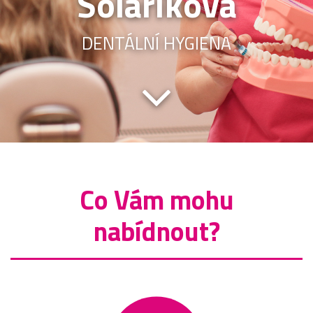
Solaříková
DENTÁLNÍ HYGIENA
Co Vám mohu
nabídnout?