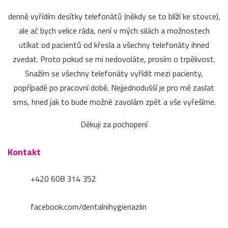
denně vyřídím desítky telefonátů (někdy se to blíží ke stovce),
ale ač bych velice ráda, není v mých silách a možnostech
utíkat od pacientů od křesla a všechny telefonáty ihned
zvedat. Proto pokud se mi nedovoláte, prosím o trpělivost.
Snažím se všechny telefonáty vyřídit mezi pacienty,
popřípadě po pracovní době. Nejjednodušší je pro mě zaslat
sms, hned jak to bude možné zavolám zpět a vše vyřešíme.
Děkuji za pochopení
Kontakt
+420 608 314 352
facebook.com/dentalnihygienazlin