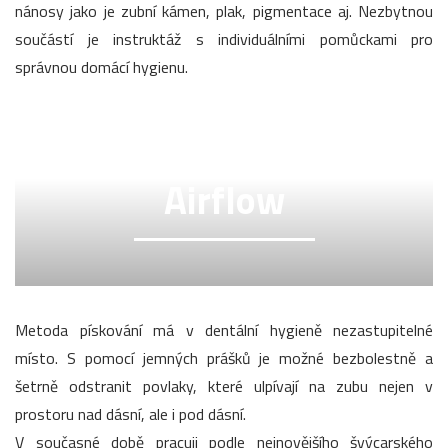
nánosy jako je zubní kámen, plak, pigmentace aj. Nezbytnou
součástí je instruktáž s individuálními pomůckami pro
správnou domácí hygienu.
Airflow
Metoda pískování má v dentální hygieně nezastupitelné
místo. S pomocí jemných prášků je možné bezbolestně a
šetrně odstranit povlaky, které ulpívají na zubu nejen v
prostoru nad dásní, ale i pod dásní.
V současné době pracuji podle nejnovějšího švýcarského