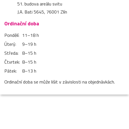
51. budova areálu svitu
J.A. Bati 5645, 76001 Zlín
Ordinační doba
Pondělí:
11–⁠18 h
Úterý:
9–⁠19 h
Středa:
8–⁠15 h
Čtvrtek:
8–⁠15 h
Pátek:
8–⁠13 h
Ordinační doba se může lišit v závislosti na objednávkách.