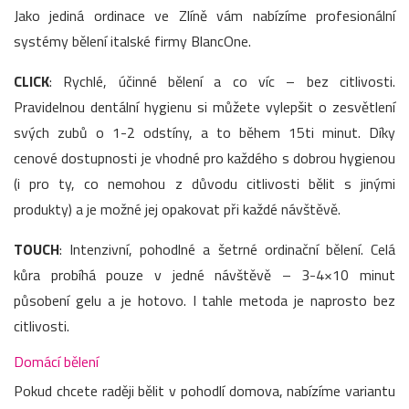
Jako jediná ordinace ve Zlíně vám nabízíme profesionální
systémy bělení italské firmy BlancOne.
CLICK
: Rychlé, účinné bělení a co víc – bez citlivosti.
Pravidelnou dentální hygienu si můžete vylepšit o zesvětlení
svých zubů o 1-2 odstíny, a to během 15ti minut. Díky
cenové dostupnosti je vhodné pro každého s dobrou hygienou
(i pro ty, co nemohou z důvodu citlivosti bělit s jinými
produkty) a je možné jej opakovat při každé návštěvě.
TOUCH
: Intenzivní, pohodlné a šetrné ordinační bělení. Celá
kůra probíhá pouze v jedné návštěvě – 3-4×10 minut
působení gelu a je hotovo. I tahle metoda je naprosto bez
citlivosti.
Domácí bělení
Pokud chcete raději bělit v pohodlí domova, nabízíme variantu