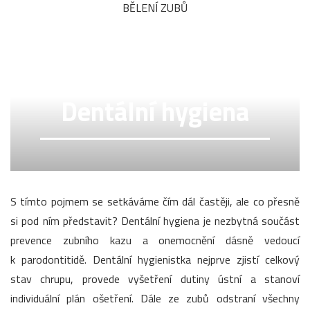
BĚLENÍ ZUBŮ
Dentální hygiena
S tímto pojmem se setkáváme čím dál častěji, ale co přesně
si pod ním představit? Dentální hygiena je nezbytná součást
prevence zubního kazu a onemocnění dásně vedoucí
k parodontitidě. Dentální hygienistka nejprve zjistí celkový
stav chrupu, provede vyšetření dutiny ústní a stanoví
individuální plán ošetření. Dále ze zubů odstraní všechny