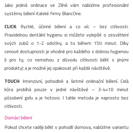
Jako jediná ordinace ve Zlíně vám nabízíme profesionální
systémy bělení italské firmy BlancOne.
CLICK
: Rychlé, účinné bělení a co víc – bez citlivosti.
Pravidelnou dentální hygienu si můžete vylepšit o zesvětlení
svých zubů o 1-2 odstíny, a to během 15ti minut. Díky
cenové dostupnosti je vhodné pro každého s dobrou hygienou
(i pro ty, co nemohou z důvodu citlivosti bělit s jinými
produkty) a je možné jej opakovat při každé návštěvě.
TOUCH
: Intenzivní, pohodlné a šetrné ordinační bělení. Celá
kůra probíhá pouze v jedné návštěvě – 3-4×10 minut
působení gelu a je hotovo. I tahle metoda je naprosto bez
citlivosti.
Domácí bělení
Pokud chcete raději bělit v pohodlí domova, nabízíme variantu