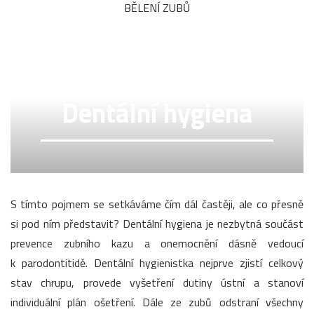
BĚLENÍ ZUBŮ
Dentální hygiena
S tímto pojmem se setkáváme čím dál častěji, ale co přesně
si pod ním představit? Dentální hygiena je nezbytná součást
prevence zubního kazu a onemocnění dásně vedoucí
k parodontitidě. Dentální hygienistka nejprve zjistí celkový
stav chrupu, provede vyšetření dutiny ústní a stanoví
individuální plán ošetření. Dále ze zubů odstraní všechny