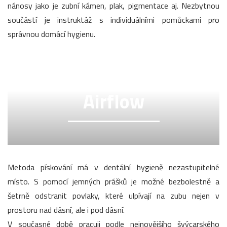
nánosy jako je zubní kámen, plak, pigmentace aj. Nezbytnou
součástí je instruktáž s individuálními pomůckami pro
správnou domácí hygienu.
Airflow
Metoda pískování má v dentální hygieně nezastupitelné
místo. S pomocí jemných prášků je možné bezbolestně a
šetrně odstranit povlaky, které ulpívají na zubu nejen v
prostoru nad dásní, ale i pod dásní.
V současné době pracuji podle nejnovějšího švýcarského