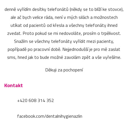
denně vyřídím desítky telefonátů (někdy se to blíží ke stovce),
ale ač bych velice ráda, není v mých silách a možnostech
utíkat od pacientů od křesla a všechny telefonáty ihned
zvedat. Proto pokud se mi nedovoláte, prosím o trpělivost.
Snažím se všechny telefonáty vyřídit mezi pacienty,
popřípadě po pracovní době. Nejjednodušší je pro mě zaslat
sms, hned jak to bude možné zavolám zpět a vše vyřešíme.
Děkuji za pochopení
Kontakt
+420 608 314 352
facebook.com/dentalnihygienazlin