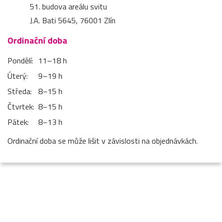
51. budova areálu svitu
J.A. Bati 5645, 76001 Zlín
Ordinační doba
Pondělí:
11–⁠18 h
Úterý:
9–⁠19 h
Středa:
8–⁠15 h
Čtvrtek:
8–⁠15 h
Pátek:
8–⁠13 h
Ordinační doba se může lišit v závislosti na objednávkách.