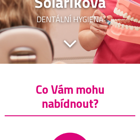
Solaříková
DENTÁLNÍ HYGIENA
Co Vám mohu
nabídnout?