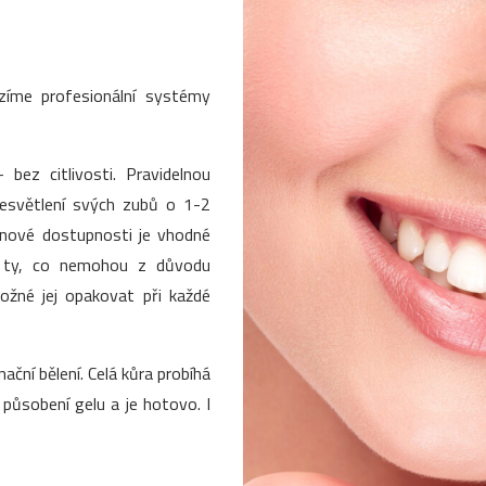
ízíme profesionální systémy
 bez citlivosti. Pravidelnou
zesvětlení svých zubů o 1-2
enové dostupnosti je vhodné
o ty, co nemohou z důvodu
 možné jej opakovat při každé
nační bělení. Celá kůra probíhá
ůsobení gelu a je hotovo. I