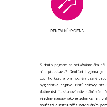
DENTÁLNÍ HYGIENA
S tímto pojmem se setkáváme čím dál ča
ním představit? Dentální hygiena je 
zubního kazu a onemocnění dásně vedouc
hygienistka nejprve zjistí celkový sta
dutiny ústní a stanoví individuální plán o
všechny nánosy jako je zubní kámen, pla
součástí je instruktáž s individuálními 