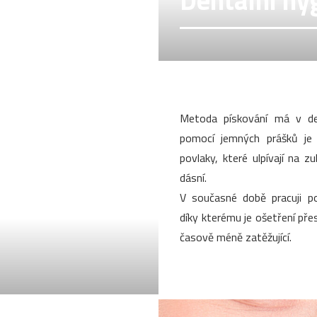
Dentální hy
Metoda pískování má v den
pomocí jemných prášků je
povlaky, které ulpívají na z
dásní.
V současné době pracuji po
díky kterému je ošetření přesn
časově méně zatěžující.