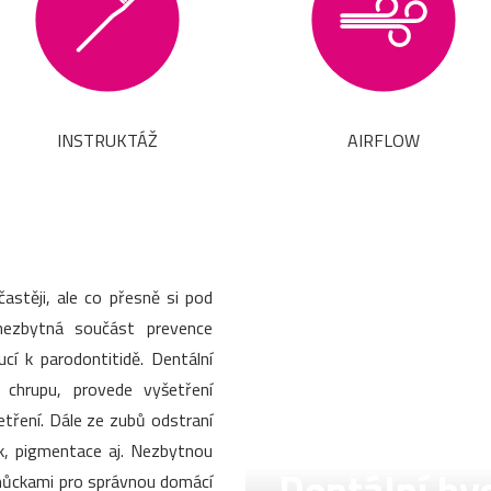
INSTRUKTÁŽ
AIRFLOW
stěji, ale co přesně si pod
nezbytná součást prevence
í k parodontitidě. Dentální
v chrupu, provede vyšetření
šetření. Dále ze zubů odstraní
k, pigmentace aj. Nezbytnou
pomůckami pro správnou domácí