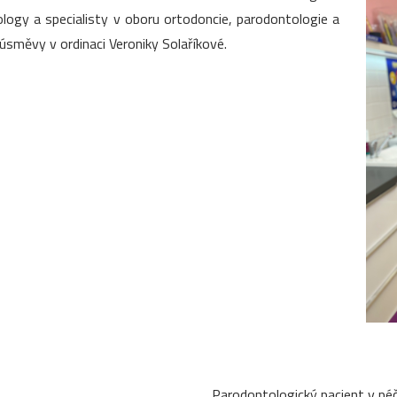
ogy a specialisty v oboru ortodoncie, parodontologie a
úsměvy v ordinaci Veroniky Solaříkové.
Parodontologický pacient v péč