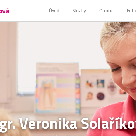
ová
Úvod
Služby
O mně
Foto
r. Veronika Solařík