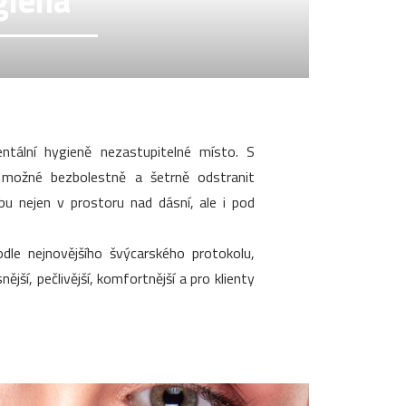
giena
tální hygieně nezastupitelné místo. S
 možné bezbolestně a šetrně odstranit
ubu nejen v prostoru nad dásní, ale i pod
dle nejnovějšího švýcarského protokolu,
ější, pečlivější, komfortnější a pro klienty