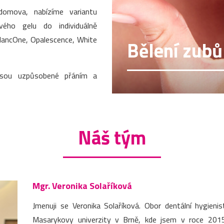
domova, nabízíme variantu
vého gelu do individuálně
BlancOne, Opalescence, White
Bělení zubů
jsou uzpůsobené přáním a
Náš tým
Mgr. Veronika Solaříková
Jmenuji se Veronika Solaříková. Obor dentální hygieni
Masarykovy univerzity v Brně, kde jsem v roce 2015 z