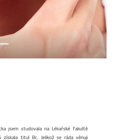
stka jsem studovala na Lékařské fakultě
ískala titul Bc. Jelikož se ráda věnuji