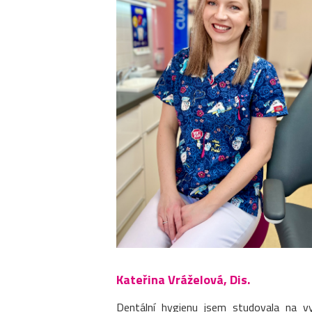
Kateřina Vráželová, Dis.
Dentální hygienu jsem studovala na v