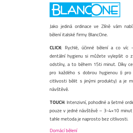
Jako jediná ordinace ve Zlíně vám nab
bělení italské firmy BlancOne.
CLICK
: Rychlé, účinné bělení a co víc –
dentální hygienu si můžete vylepšit o 
odstíny, a to během 15ti minut. Díky c
pro každého s dobrou hygienou (i pr
citlivosti bělit s jinými produkty) a je
návštěvě.
TOUCH
: Intenzivní, pohodlné a šetrné ordi
pouze v jedné návštěvě – 3-4×10 minut p
tahle metoda je naprosto bez citlivosti.
Domácí bělení