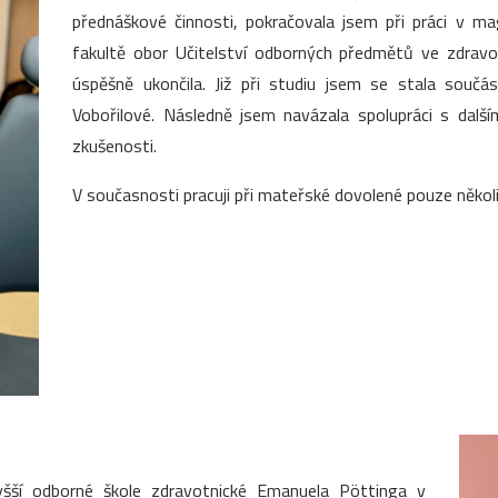
přednáškové činnosti, pokračovala jsem při práci v m
fakultě obor Učitelství odborných předmětů ve zdrav
úspěšně ukončila. Již při studiu jsem se stala souč
Vobořilové. Následně jsem navázala spolupráci s dalš
zkušenosti.
V současnosti pracuji při mateřské dovolené pouze několi
yšší odborné škole zdravotnické Emanuela Pöttinga v