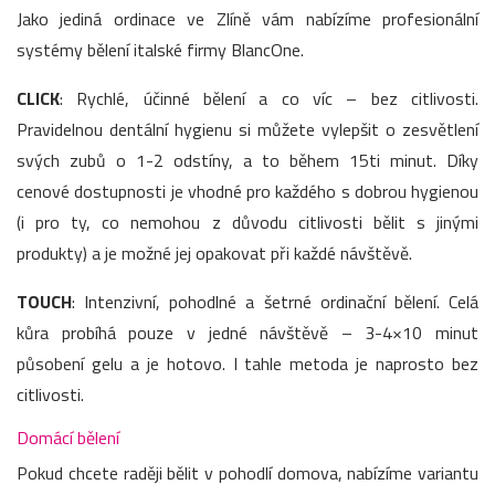
Jako jediná ordinace ve Zlíně vám nabízíme profesionální
systémy bělení italské firmy BlancOne.
CLICK
: Rychlé, účinné bělení a co víc – bez citlivosti.
Pravidelnou dentální hygienu si můžete vylepšit o zesvětlení
svých zubů o 1-2 odstíny, a to během 15ti minut. Díky
cenové dostupnosti je vhodné pro každého s dobrou hygienou
(i pro ty, co nemohou z důvodu citlivosti bělit s jinými
produkty) a je možné jej opakovat při každé návštěvě.
TOUCH
: Intenzivní, pohodlné a šetrné ordinační bělení. Celá
kůra probíhá pouze v jedné návštěvě – 3-4×10 minut
působení gelu a je hotovo. I tahle metoda je naprosto bez
citlivosti.
Domácí bělení
Pokud chcete raději bělit v pohodlí domova, nabízíme variantu