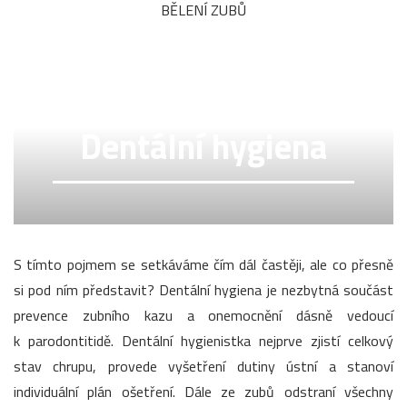
BĚLENÍ ZUBŮ
Dentální hygiena
S tímto pojmem se setkáváme čím dál častěji, ale co přesně
si pod ním představit? Dentální hygiena je nezbytná součást
prevence zubního kazu a onemocnění dásně vedoucí
k parodontitidě. Dentální hygienistka nejprve zjistí celkový
stav chrupu, provede vyšetření dutiny ústní a stanoví
individuální plán ošetření. Dále ze zubů odstraní všechny