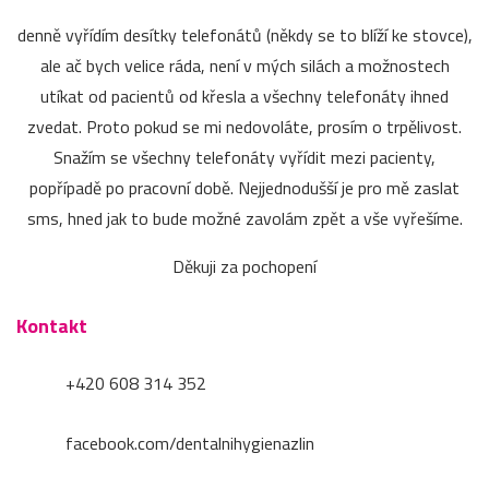
denně vyřídím desítky telefonátů (někdy se to blíží ke stovce),
ale ač bych velice ráda, není v mých silách a možnostech
utíkat od pacientů od křesla a všechny telefonáty ihned
zvedat. Proto pokud se mi nedovoláte, prosím o trpělivost.
Snažím se všechny telefonáty vyřídit mezi pacienty,
popřípadě po pracovní době. Nejjednodušší je pro mě zaslat
sms, hned jak to bude možné zavolám zpět a vše vyřešíme.
Děkuji za pochopení
Kontakt
+420 608 314 352
facebook.com/dentalnihygienazlin