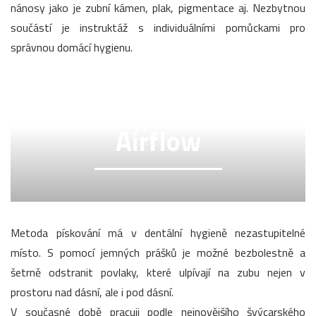
nánosy jako je zubní kámen, plak, pigmentace aj. Nezbytnou
součástí je instruktáž s individuálními pomůckami pro
správnou domácí hygienu.
Airflow
Metoda pískování má v dentální hygieně nezastupitelné
místo. S pomocí jemných prášků je možné bezbolestně a
šetrně odstranit povlaky, které ulpívají na zubu nejen v
prostoru nad dásní, ale i pod dásní.
V současné době pracuji podle nejnovějšího švýcarského