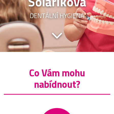
Solaříková
DENTÁLNÍ HYGIENA
Co Vám mohu
nabídnout?