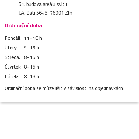
51. budova areálu svitu
J.A. Bati 5645, 76001 Zlín
Ordinační doba
Pondělí:
11–⁠18 h
Úterý:
9–⁠19 h
Středa:
8–⁠15 h
Čtvrtek:
8–⁠15 h
Pátek:
8–⁠13 h
Ordinační doba se může lišit v závislosti na objednávkách.