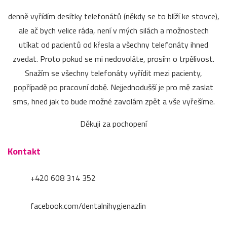
denně vyřídím desítky telefonátů (někdy se to blíží ke stovce),
ale ač bych velice ráda, není v mých silách a možnostech
utíkat od pacientů od křesla a všechny telefonáty ihned
zvedat. Proto pokud se mi nedovoláte, prosím o trpělivost.
Snažím se všechny telefonáty vyřídit mezi pacienty,
popřípadě po pracovní době. Nejjednodušší je pro mě zaslat
sms, hned jak to bude možné zavolám zpět a vše vyřešíme.
Děkuji za pochopení
Kontakt
+420 608 314 352
facebook.com/dentalnihygienazlin