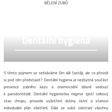
BĚLENÍ ZUBŮ
Dentální hygiena
S tímto pojmem se setkáváme čím dál častěji, ale co přesně
si pod ním představit? Dentální hygiena je nezbytná součást
prevence zubního kazu a onemocnění dásně vedoucí
k parodontitidě. Dentální hygienistka nejprve zjistí celkový
stav chrupu, provede vyšetření dutiny ústní a stanoví
individuální plán ošetření. Dále ze zubů odstraní všechny