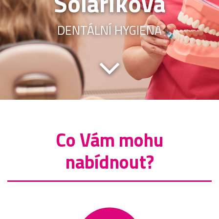
Solaříková
DENTÁLNÍ HYGIENA
Co Vám mohu
nabídnout?