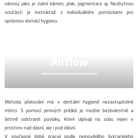
nánosy jako je zubní kámen, plak, pigmentace aj. Nezbytnou
součástí je instruktáž s individuálními pomůckami pro
správnou domácí hygienu.
Airflow
Metoda pískování má v dentální hygieně nezastupitelné
místo. S pomocí jemných prášků je možné bezbolestně a
šetrně odstranit povlaky, které ulpívají na zubu nejen v
prostoru nad dásní, ale i pod dásní.
V současné době pracuji podle nejnovějšího švýcarského