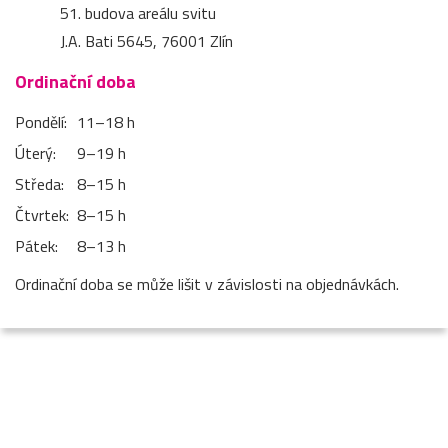
51. budova areálu svitu
J.A. Bati 5645, 76001 Zlín
Ordinační doba
Pondělí:
11–⁠18 h
Úterý:
9–⁠19 h
Středa:
8–⁠15 h
Čtvrtek:
8–⁠15 h
Pátek:
8–⁠13 h
Ordinační doba se může lišit v závislosti na objednávkách.