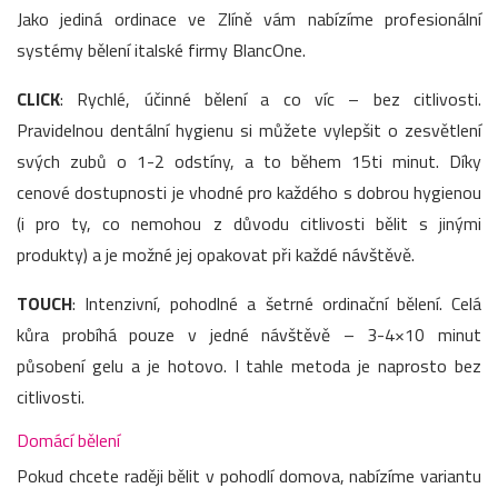
Jako jediná ordinace ve Zlíně vám nabízíme profesionální
systémy bělení italské firmy BlancOne.
CLICK
: Rychlé, účinné bělení a co víc – bez citlivosti.
Pravidelnou dentální hygienu si můžete vylepšit o zesvětlení
svých zubů o 1-2 odstíny, a to během 15ti minut. Díky
cenové dostupnosti je vhodné pro každého s dobrou hygienou
(i pro ty, co nemohou z důvodu citlivosti bělit s jinými
produkty) a je možné jej opakovat při každé návštěvě.
TOUCH
: Intenzivní, pohodlné a šetrné ordinační bělení. Celá
kůra probíhá pouze v jedné návštěvě – 3-4×10 minut
působení gelu a je hotovo. I tahle metoda je naprosto bez
citlivosti.
Domácí bělení
Pokud chcete raději bělit v pohodlí domova, nabízíme variantu