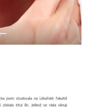
stka jsem studovala na Lékařské fakultě
ískala titul Bc. Jelikož se ráda věnuji