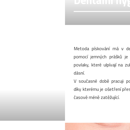
Dentální hy
Metoda pískování má v den
pomocí jemných prášků je
povlaky, které ulpívají na z
dásní.
V současné době pracuji po
díky kterému je ošetření přesn
časově méně zatěžující.