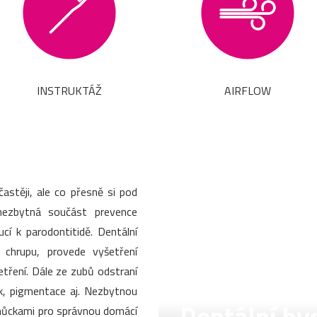
INSTRUKTÁŽ
AIRFLOW
stěji, ale co přesně si pod
nezbytná součást prevence
í k parodontitidě. Dentální
v chrupu, provede vyšetření
šetření. Dále ze zubů odstraní
k, pigmentace aj. Nezbytnou
pomůckami pro správnou domácí