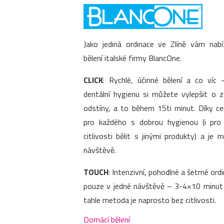
Jako jediná ordinace ve Zlíně vám nab
bělení italské firmy BlancOne.
CLICK
: Rychlé, účinné bělení a co víc –
dentální hygienu si můžete vylepšit o 
odstíny, a to během 15ti minut. Díky c
pro každého s dobrou hygienou (i pr
citlivosti bělit s jinými produkty) a je
návštěvě.
TOUCH
: Intenzivní, pohodlné a šetrné ordi
pouze v jedné návštěvě – 3-4×10 minut p
tahle metoda je naprosto bez citlivosti.
Domácí bělení