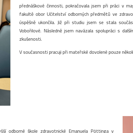
přednáškové činnosti, pokračovala jsem při práci v m
fakultě obor Učitelství odborných předmětů ve zdrav
úspěšně ukončila. Již při studiu jsem se stala souč
Vobořilové. Následně jsem navázala spolupráci s dalš
zkušenosti.
V současnosti pracuji při mateřské dovolené pouze několi
yšší odborné škole zdravotnické Emanuela Pöttinga v