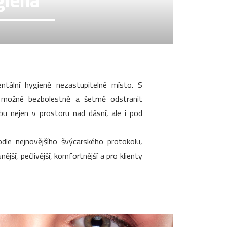
giena
tální hygieně nezastupitelné místo. S
 možné bezbolestně a šetrně odstranit
ubu nejen v prostoru nad dásní, ale i pod
dle nejnovějšího švýcarského protokolu,
ější, pečlivější, komfortnější a pro klienty