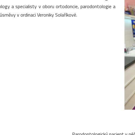
ogy a specialisty v oboru ortodoncie, parodontologie a
úsměvy v ordinaci Veroniky Solaříkové.
Parodontologický pacient v péč