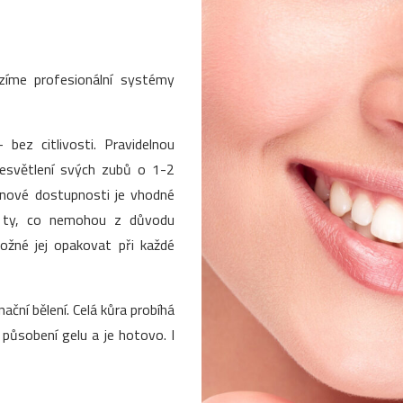
ízíme profesionální systémy
 bez citlivosti. Pravidelnou
zesvětlení svých zubů o 1-2
enové dostupnosti je vhodné
o ty, co nemohou z důvodu
 možné jej opakovat při každé
nační bělení. Celá kůra probíhá
ůsobení gelu a je hotovo. I