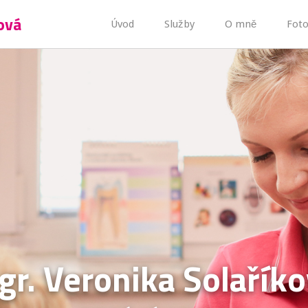
ová
Úvod
Služby
O mně
Foto
r. Veronika Solařík