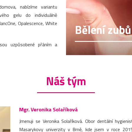
domova, nabízíme variantu
vého gelu do individuálně
BlancOne, Opalescence, White
Bělení zubů
jsou uzpůsobené přáním a
Náš tým
Mgr. Veronika Solaříková
Jmenuji se Veronika Solaříková. Obor dentální hygieni
Masarykovy univerzity v Brně, kde jsem v roce 2015 z