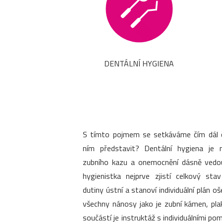
DENTÁLNÍ HYGIENA
S tímto pojmem se setkáváme čím dál ča
ním představit? Dentální hygiena je 
zubního kazu a onemocnění dásně vedouc
hygienistka nejprve zjistí celkový sta
dutiny ústní a stanoví individuální plán o
všechny nánosy jako je zubní kámen, pla
součástí je instruktáž s individuálními 