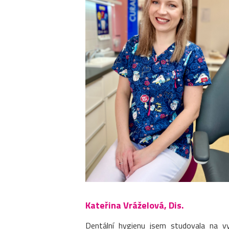
Kateřina Vráželová, Dis.
Dentální hygienu jsem studovala na v