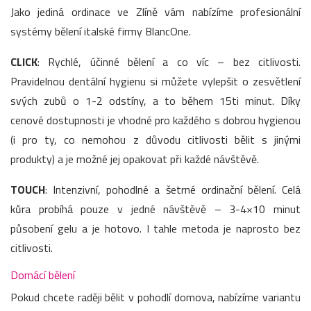
Jako jediná ordinace ve Zlíně vám nabízíme profesionální
systémy bělení italské firmy BlancOne.
CLICK
: Rychlé, účinné bělení a co víc – bez citlivosti.
Pravidelnou dentální hygienu si můžete vylepšit o zesvětlení
svých zubů o 1-2 odstíny, a to během 15ti minut. Díky
cenové dostupnosti je vhodné pro každého s dobrou hygienou
(i pro ty, co nemohou z důvodu citlivosti bělit s jinými
produkty) a je možné jej opakovat při každé návštěvě.
TOUCH
: Intenzivní, pohodlné a šetrné ordinační bělení. Celá
kůra probíhá pouze v jedné návštěvě – 3-4×10 minut
působení gelu a je hotovo. I tahle metoda je naprosto bez
citlivosti.
Domácí bělení
Pokud chcete raději bělit v pohodlí domova, nabízíme variantu