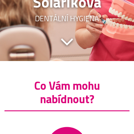
Solaříková
DENTÁLNÍ HYGIENA
Co Vám mohu
nabídnout?