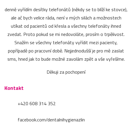
denně vyřídím desítky telefonátů (někdy se to blíží ke stovce),
ale ač bych velice ráda, není v mých silách a možnostech
utíkat od pacientů od křesla a všechny telefonáty ihned
zvedat. Proto pokud se mi nedovoláte, prosím o trpělivost.
Snažím se všechny telefonáty vyřídit mezi pacienty,
popřípadě po pracovní době. Nejjednodušší je pro mě zaslat
sms, hned jak to bude možné zavolám zpět a vše vyřešíme.
Děkuji za pochopení
Kontakt
+420 608 314 352
facebook.com/dentalnihygienazlin