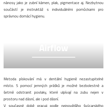
nánosy jako je zubní kámen, plak, pigmentace aj. Nezbytnou
součástí je instruktáž s individuálními pomůckami pro
správnou domácí hygienu.
Airflow
Metoda pískování má v dentální hygieně nezastupitelné
místo. S pomocí jemných prášků je možné bezbolestně a
šetrně odstranit povlaky, které ulpívají na zubu nejen v
prostoru nad dásní, ale i pod dásní.
V současné době pracuji podle nejnovějšího švýcarského