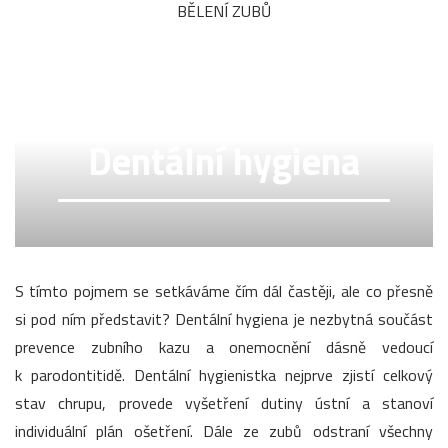
BĚLENÍ ZUBŮ
Dentální hygiena
S tímto pojmem se setkáváme čím dál častěji, ale co přesně
si pod ním představit? Dentální hygiena je nezbytná součást
prevence zubního kazu a onemocnění dásně vedoucí
k parodontitidě. Dentální hygienistka nejprve zjistí celkový
stav chrupu, provede vyšetření dutiny ústní a stanoví
individuální plán ošetření. Dále ze zubů odstraní všechny