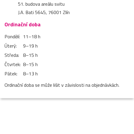
51. budova areálu svitu
J.A. Bati 5645, 76001 Zlín
Ordinační doba
Pondělí:
11–⁠18 h
Úterý:
9–⁠19 h
Středa:
8–⁠15 h
Čtvrtek:
8–⁠15 h
Pátek:
8–⁠13 h
Ordinační doba se může lišit v závislosti na objednávkách.