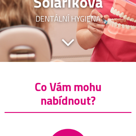
Solaříková
DENTÁLNÍ HYGIENA
Co Vám mohu
nabídnout?