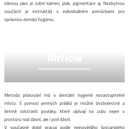
nánosy jako je zubní kámen, plak, pigmentace aj. Nezbytnou
součástí je instruktáž s individuálními pomůckami pro
správnou domácí hygienu.
Airflow
Metoda pískování má v dentální hygieně nezastupitelné
místo. S pomocí jemných prášků je možné bezbolestně a
šetrně odstranit povlaky, které ulpívají na zubu nejen v
prostoru nad dásní, ale i pod dásní.
V současné době pracuji podle nejnovějšího švýcarského