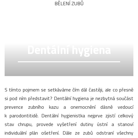
BĚLENÍ ZUBŮ
Dentální hygiena
S tímto pojmem se setkáváme čím dál častěji, ale co přesně
si pod ním představit? Dentální hygiena je nezbytná součást
prevence zubního kazu a onemocnění dásně vedoucí
k parodontitidě. Dentální hygienistka nejprve zjistí celkový
stav chrupu, provede vyšetření dutiny ústní a stanoví
individuální plán ošetření. Dále ze zubů odstraní všechny