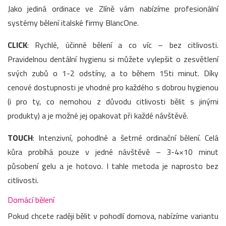
Jako jediná ordinace ve Zlíně vám nabízíme profesionální
systémy bělení italské firmy BlancOne.
CLICK
: Rychlé, účinné bělení a co víc – bez citlivosti.
Pravidelnou dentální hygienu si můžete vylepšit o zesvětlení
svých zubů o 1-2 odstíny, a to během 15ti minut. Díky
cenové dostupnosti je vhodné pro každého s dobrou hygienou
(i pro ty, co nemohou z důvodu citlivosti bělit s jinými
produkty) a je možné jej opakovat při každé návštěvě.
TOUCH
: Intenzivní, pohodlné a šetrné ordinační bělení. Celá
kůra probíhá pouze v jedné návštěvě – 3-4×10 minut
působení gelu a je hotovo. I tahle metoda je naprosto bez
citlivosti.
Domácí bělení
Pokud chcete raději bělit v pohodlí domova, nabízíme variantu