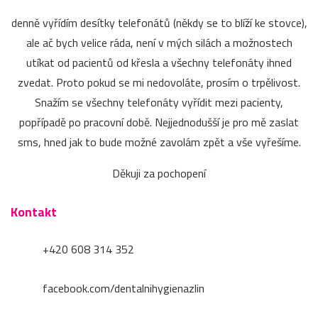
denně vyřídím desítky telefonátů (někdy se to blíží ke stovce),
ale ač bych velice ráda, není v mých silách a možnostech
utíkat od pacientů od křesla a všechny telefonáty ihned
zvedat. Proto pokud se mi nedovoláte, prosím o trpělivost.
Snažím se všechny telefonáty vyřídit mezi pacienty,
popřípadě po pracovní době. Nejjednodušší je pro mě zaslat
sms, hned jak to bude možné zavolám zpět a vše vyřešíme.
Děkuji za pochopení
Kontakt
+420 608 314 352
facebook.com/dentalnihygienazlin