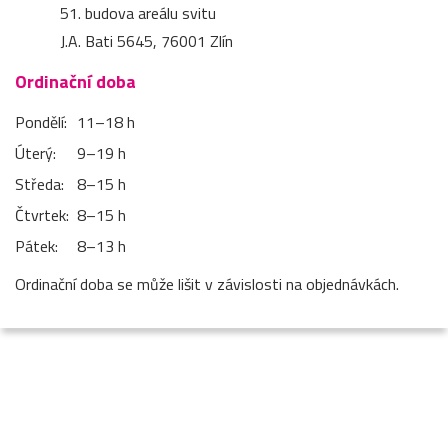
51. budova areálu svitu
J.A. Bati 5645, 76001 Zlín
Ordinační doba
Pondělí:
11–⁠18 h
Úterý:
9–⁠19 h
Středa:
8–⁠15 h
Čtvrtek:
8–⁠15 h
Pátek:
8–⁠13 h
Ordinační doba se může lišit v závislosti na objednávkách.