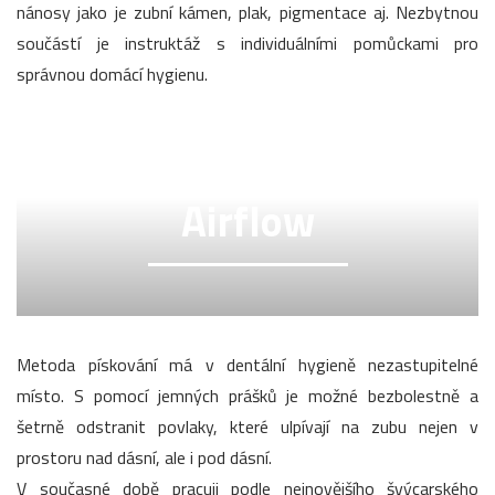
nánosy jako je zubní kámen, plak, pigmentace aj. Nezbytnou
součástí je instruktáž s individuálními pomůckami pro
správnou domácí hygienu.
Airflow
Metoda pískování má v dentální hygieně nezastupitelné
místo. S pomocí jemných prášků je možné bezbolestně a
šetrně odstranit povlaky, které ulpívají na zubu nejen v
prostoru nad dásní, ale i pod dásní.
V současné době pracuji podle nejnovějšího švýcarského