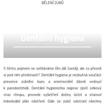
BĚLENÍ ZUBŮ
Dentální hygiena
S tímto pojmem se setkáváme čím dál častěji, ale co přesně
si pod ním představit? Dentální hygiena je nezbytná součást
prevence zubního kazu a onemocnění dásně vedoucí
k parodontitidě. Dentální hygienistka nejprve zjistí celkový
stav chrupu, provede vyšetření dutiny ústní a stanoví
individuální plán ošetření. Dále ze zubů odstraní všechny