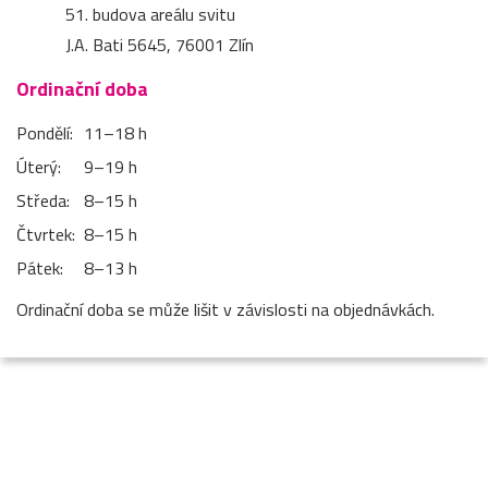
51. budova areálu svitu
J.A. Bati 5645, 76001 Zlín
Ordinační doba
Pondělí:
11–⁠18 h
Úterý:
9–⁠19 h
Středa:
8–⁠15 h
Čtvrtek:
8–⁠15 h
Pátek:
8–⁠13 h
Ordinační doba se může lišit v závislosti na objednávkách.