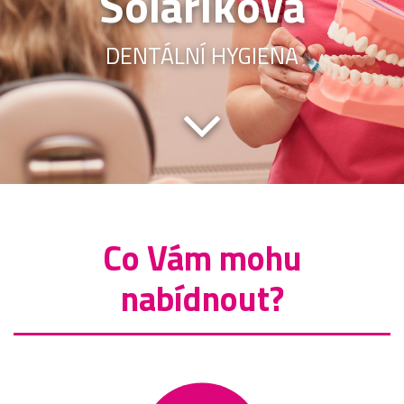
Solaříková
DENTÁLNÍ HYGIENA
Co Vám mohu
nabídnout?