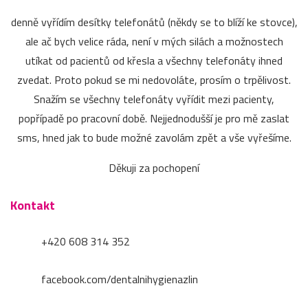
denně vyřídím desítky telefonátů (někdy se to blíží ke stovce),
ale ač bych velice ráda, není v mých silách a možnostech
utíkat od pacientů od křesla a všechny telefonáty ihned
zvedat. Proto pokud se mi nedovoláte, prosím o trpělivost.
Snažím se všechny telefonáty vyřídit mezi pacienty,
popřípadě po pracovní době. Nejjednodušší je pro mě zaslat
sms, hned jak to bude možné zavolám zpět a vše vyřešíme.
Děkuji za pochopení
Kontakt
+420 608 314 352
facebook.com/dentalnihygienazlin