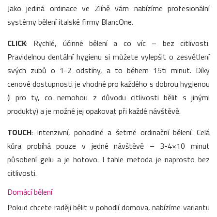
Jako jediná ordinace ve Zlíně vám nabízíme profesionální
systémy bělení italské firmy BlancOne.
CLICK
: Rychlé, účinné bělení a co víc – bez citlivosti.
Pravidelnou dentální hygienu si můžete vylepšit o zesvětlení
svých zubů o 1-2 odstíny, a to během 15ti minut. Díky
cenové dostupnosti je vhodné pro každého s dobrou hygienou
(i pro ty, co nemohou z důvodu citlivosti bělit s jinými
produkty) a je možné jej opakovat při každé návštěvě.
TOUCH
: Intenzivní, pohodlné a šetrné ordinační bělení. Celá
kůra probíhá pouze v jedné návštěvě – 3-4×10 minut
působení gelu a je hotovo. I tahle metoda je naprosto bez
citlivosti.
Domácí bělení
Pokud chcete raději bělit v pohodlí domova, nabízíme variantu