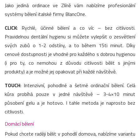
Jako jediná ordinace ve Zlíně vám nabízíme profesionální
systémy bělení italské firmy BlancOne.
CLICK
: Rychlé, účinné bělení a co víc – bez citlivosti.
Pravidelnou dentální hygienu si můžete vylepšit o zesvětlení
svých zubů o 1-2 odstíny, a to během 15ti minut. Díky
cenové dostupnosti je vhodné pro každého s dobrou hygienou
(i pro ty, co nemohou z důvodu citlivosti bělit s jinými
produkty) a je možné jej opakovat při každé návštěvě.
TOUCH
: Intenzivní, pohodlné a šetrné ordinační bělení. Celá
kůra probíhá pouze v jedné návštěvě – 3-4×10 minut
působení gelu a je hotovo. I tahle metoda je naprosto bez
citlivosti.
Domácí bělení
Pokud chcete raději bělit v pohodlí domova, nabízíme variantu