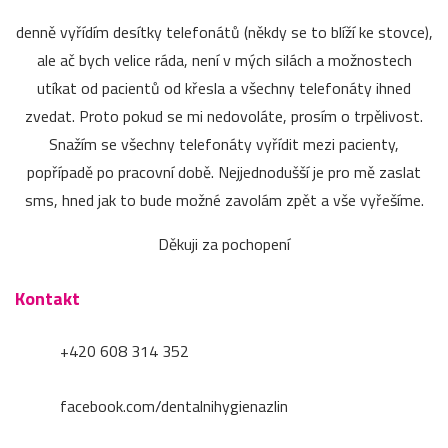
denně vyřídím desítky telefonátů (někdy se to blíží ke stovce),
ale ač bych velice ráda, není v mých silách a možnostech
utíkat od pacientů od křesla a všechny telefonáty ihned
zvedat. Proto pokud se mi nedovoláte, prosím o trpělivost.
Snažím se všechny telefonáty vyřídit mezi pacienty,
popřípadě po pracovní době. Nejjednodušší je pro mě zaslat
sms, hned jak to bude možné zavolám zpět a vše vyřešíme.
Děkuji za pochopení
Kontakt
+420 608 314 352
facebook.com/dentalnihygienazlin