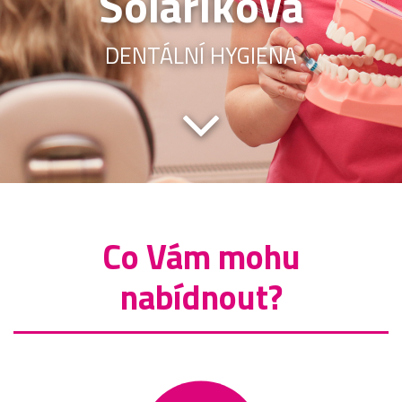
Solaříková
DENTÁLNÍ HYGIENA
Co Vám mohu
nabídnout?