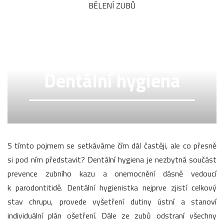
BĚLENÍ ZUBŮ
Dentální hygiena
S tímto pojmem se setkáváme čím dál častěji, ale co přesně
si pod ním představit? Dentální hygiena je nezbytná součást
prevence zubního kazu a onemocnění dásně vedoucí
k parodontitidě. Dentální hygienistka nejprve zjistí celkový
stav chrupu, provede vyšetření dutiny ústní a stanoví
individuální plán ošetření. Dále ze zubů odstraní všechny