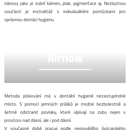
nánosy jako je zubní kámen, plak, pigmentace aj. Nezbytnou
součástí je instruktáž s individuálními pomůckami pro
správnou domácí hygienu.
Airflow
Metoda pískování má v dentální hygieně nezastupitelné
místo. S pomocí jemných prášků je možné bezbolestně a
šetrně odstranit povlaky, které ulpívají na zubu nejen v
prostoru nad dásní, ale i pod dásní.
V současné době pracuji podle nejnovějšího švýcarského