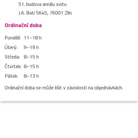
51. budova areálu svitu
J.A. Bati 5645, 76001 Zlín
Ordinační doba
Pondělí:
11–⁠18 h
Úterý:
9–⁠19 h
Středa:
8–⁠15 h
Čtvrtek:
8–⁠15 h
Pátek:
8–⁠13 h
Ordinační doba se může lišit v závislosti na objednávkách.