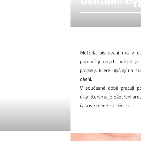
Dentální hy
Metoda pískování má v den
pomocí jemných prášků je
povlaky, které ulpívají na z
dásní.
V současné době pracuji po
díky kterému je ošetření přesn
časově méně zatěžující.