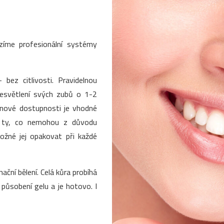
ízíme profesionální systémy
 bez citlivosti. Pravidelnou
zesvětlení svých zubů o 1-2
enové dostupnosti je vhodné
o ty, co nemohou z důvodu
 možné jej opakovat při každé
nační bělení. Celá kůra probíhá
ůsobení gelu a je hotovo. I