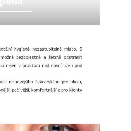
giena
tální hygieně nezastupitelné místo. S
 možné bezbolestně a šetrně odstranit
ubu nejen v prostoru nad dásní, ale i pod
dle nejnovějšího švýcarského protokolu,
ější, pečlivější, komfortnější a pro klienty