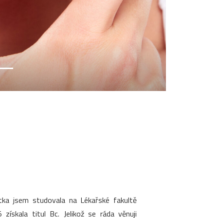
stka jsem studovala na Lékařské fakultě
ískala titul Bc. Jelikož se ráda věnuji