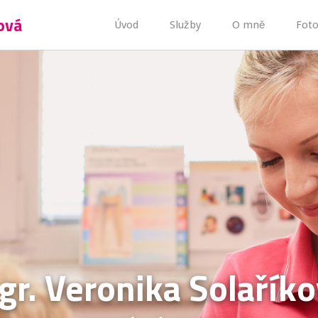
ová
Úvod
Služby
O mně
Foto
r. Veronika Solařík