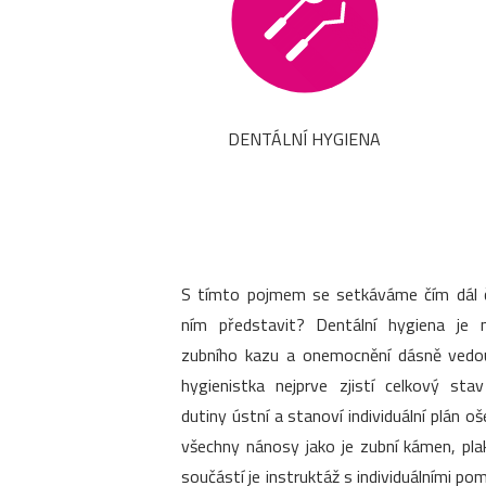
DENTÁLNÍ HYGIENA
S tímto pojmem se setkáváme čím dál ča
ním představit? Dentální hygiena je 
zubního kazu a onemocnění dásně vedouc
hygienistka nejprve zjistí celkový sta
dutiny ústní a stanoví individuální plán o
všechny nánosy jako je zubní kámen, pla
součástí je instruktáž s individuálními 