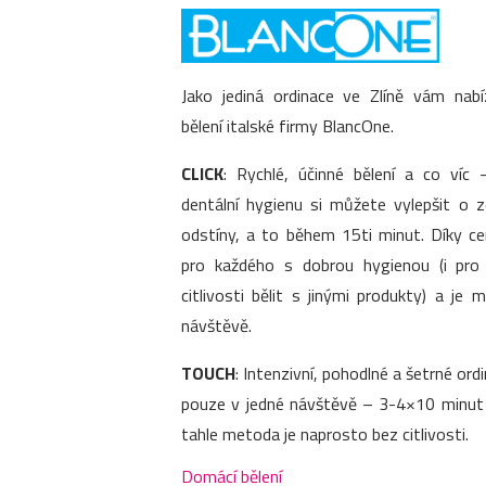
Jako jediná ordinace ve Zlíně vám nab
bělení italské firmy BlancOne.
CLICK
: Rychlé, účinné bělení a co víc –
dentální hygienu si můžete vylepšit o 
odstíny, a to během 15ti minut. Díky c
pro každého s dobrou hygienou (i pr
citlivosti bělit s jinými produkty) a je
návštěvě.
TOUCH
: Intenzivní, pohodlné a šetrné ordi
pouze v jedné návštěvě – 3-4×10 minut p
tahle metoda je naprosto bez citlivosti.
Domácí bělení