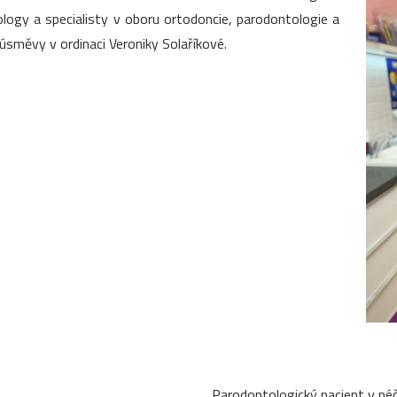
ogy a specialisty v oboru ortodoncie, parodontologie a
úsměvy v ordinaci Veroniky Solaříkové.
Parodontologický pacient v péč