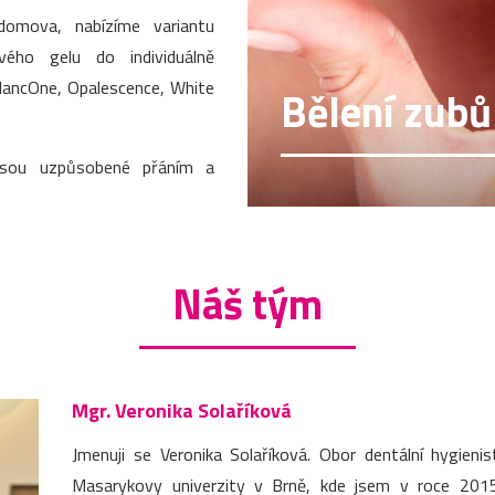
domova, nabízíme variantu
vého gelu do individuálně
BlancOne, Opalescence, White
Bělení zubů
jsou uzpůsobené přáním a
Náš tým
Mgr. Veronika Solaříková
Jmenuji se Veronika Solaříková. Obor dentální hygieni
Masarykovy univerzity v Brně, kde jsem v roce 2015 z