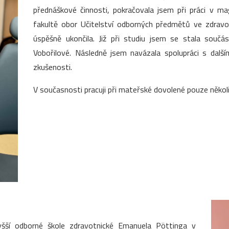
přednáškové činnosti, pokračovala jsem při práci v m
fakultě obor Učitelství odborných předmětů ve zdrav
úspěšně ukončila. Již při studiu jsem se stala souč
Vobořilové. Následně jsem navázala spolupráci s dalš
zkušenosti.
V současnosti pracuji při mateřské dovolené pouze několi
yšší odborné škole zdravotnické Emanuela Pöttinga v