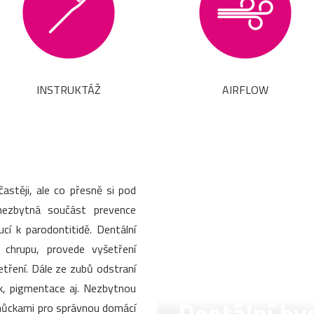
INSTRUKTÁŽ
AIRFLOW
stěji, ale co přesně si pod
nezbytná součást prevence
í k parodontitidě. Dentální
v chrupu, provede vyšetření
šetření. Dále ze zubů odstraní
k, pigmentace aj. Nezbytnou
pomůckami pro správnou domácí