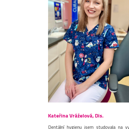
Kateřina Vráželová, Dis.
Dentální hygienu jsem studovala na v