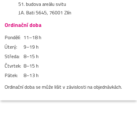
51. budova areálu svitu
J.A. Bati 5645, 76001 Zlín
Ordinační doba
Pondělí:
11–⁠18 h
Úterý:
9–⁠19 h
Středa:
8–⁠15 h
Čtvrtek:
8–⁠15 h
Pátek:
8–⁠13 h
Ordinační doba se může lišit v závislosti na objednávkách.