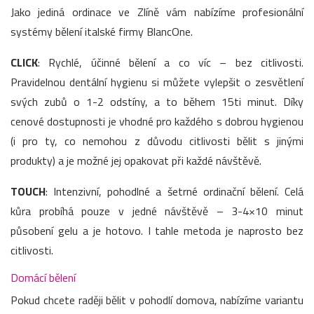
Jako jediná ordinace ve Zlíně vám nabízíme profesionální
systémy bělení italské firmy BlancOne.
CLICK
: Rychlé, účinné bělení a co víc – bez citlivosti.
Pravidelnou dentální hygienu si můžete vylepšit o zesvětlení
svých zubů o 1-2 odstíny, a to během 15ti minut. Díky
cenové dostupnosti je vhodné pro každého s dobrou hygienou
(i pro ty, co nemohou z důvodu citlivosti bělit s jinými
produkty) a je možné jej opakovat při každé návštěvě.
TOUCH
: Intenzivní, pohodlné a šetrné ordinační bělení. Celá
kůra probíhá pouze v jedné návštěvě – 3-4×10 minut
působení gelu a je hotovo. I tahle metoda je naprosto bez
citlivosti.
Domácí bělení
Pokud chcete raději bělit v pohodlí domova, nabízíme variantu