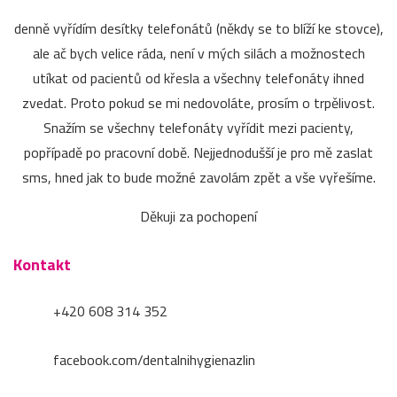
denně vyřídím desítky telefonátů (někdy se to blíží ke stovce),
ale ač bych velice ráda, není v mých silách a možnostech
utíkat od pacientů od křesla a všechny telefonáty ihned
zvedat. Proto pokud se mi nedovoláte, prosím o trpělivost.
Snažím se všechny telefonáty vyřídit mezi pacienty,
popřípadě po pracovní době. Nejjednodušší je pro mě zaslat
sms, hned jak to bude možné zavolám zpět a vše vyřešíme.
Děkuji za pochopení
Kontakt
+420 608 314 352
facebook.com/dentalnihygienazlin