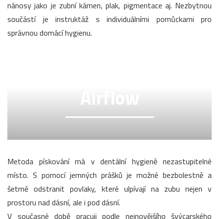
nánosy jako je zubní kámen, plak, pigmentace aj. Nezbytnou
součástí je instruktáž s individuálními pomůckami pro
správnou domácí hygienu.
Airflow
Metoda pískování má v dentální hygieně nezastupitelné
místo. S pomocí jemných prášků je možné bezbolestně a
šetrně odstranit povlaky, které ulpívají na zubu nejen v
prostoru nad dásní, ale i pod dásní.
V současné době pracuji podle nejnovějšího švýcarského