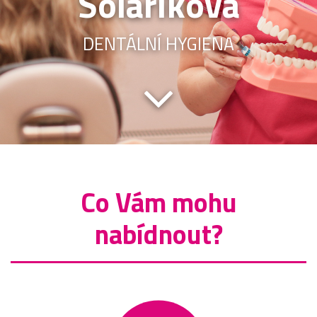
Solaříková
DENTÁLNÍ HYGIENA
Co Vám mohu
nabídnout?