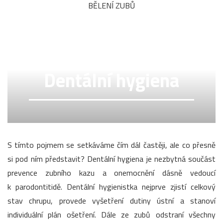
BĚLENÍ ZUBŮ
Dentální hygiena
S tímto pojmem se setkáváme čím dál častěji, ale co přesně
si pod ním představit? Dentální hygiena je nezbytná součást
prevence zubního kazu a onemocnění dásně vedoucí
k parodontitidě. Dentální hygienistka nejprve zjistí celkový
stav chrupu, provede vyšetření dutiny ústní a stanoví
individuální plán ošetření. Dále ze zubů odstraní všechny