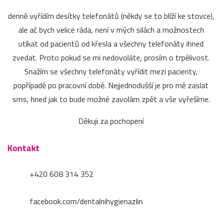
denně vyřídím desítky telefonátů (někdy se to blíží ke stovce),
ale ač bych velice ráda, není v mých silách a možnostech
utíkat od pacientů od křesla a všechny telefonáty ihned
zvedat. Proto pokud se mi nedovoláte, prosím o trpělivost.
Snažím se všechny telefonáty vyřídit mezi pacienty,
popřípadě po pracovní době. Nejjednodušší je pro mě zaslat
sms, hned jak to bude možné zavolám zpět a vše vyřešíme.
Děkuji za pochopení
Kontakt
+420 608 314 352
facebook.com/dentalnihygienazlin