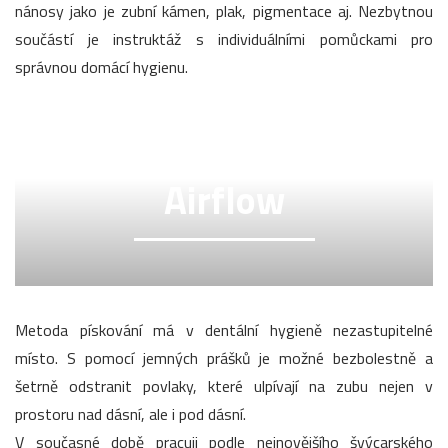
nánosy jako je zubní kámen, plak, pigmentace aj. Nezbytnou
součástí je instruktáž s individuálními pomůckami pro
správnou domácí hygienu.
Airflow
Metoda pískování má v dentální hygieně nezastupitelné
místo. S pomocí jemných prášků je možné bezbolestně a
šetrně odstranit povlaky, které ulpívají na zubu nejen v
prostoru nad dásní, ale i pod dásní.
V současné době pracuji podle nejnovějšího švýcarského