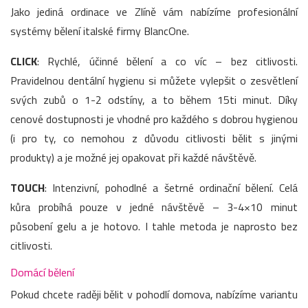
Jako jediná ordinace ve Zlíně vám nabízíme profesionální
systémy bělení italské firmy BlancOne.
CLICK
: Rychlé, účinné bělení a co víc – bez citlivosti.
Pravidelnou dentální hygienu si můžete vylepšit o zesvětlení
svých zubů o 1-2 odstíny, a to během 15ti minut. Díky
cenové dostupnosti je vhodné pro každého s dobrou hygienou
(i pro ty, co nemohou z důvodu citlivosti bělit s jinými
produkty) a je možné jej opakovat při každé návštěvě.
TOUCH
: Intenzivní, pohodlné a šetrné ordinační bělení. Celá
kůra probíhá pouze v jedné návštěvě – 3-4×10 minut
působení gelu a je hotovo. I tahle metoda je naprosto bez
citlivosti.
Domácí bělení
Pokud chcete raději bělit v pohodlí domova, nabízíme variantu