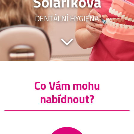
Solaříková
DENTÁLNÍ HYGIENA
Co Vám mohu
nabídnout?