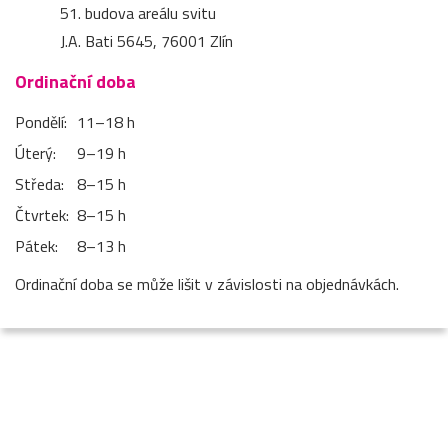
51. budova areálu svitu
J.A. Bati 5645, 76001 Zlín
Ordinační doba
Pondělí:
11–⁠18 h
Úterý:
9–⁠19 h
Středa:
8–⁠15 h
Čtvrtek:
8–⁠15 h
Pátek:
8–⁠13 h
Ordinační doba se může lišit v závislosti na objednávkách.