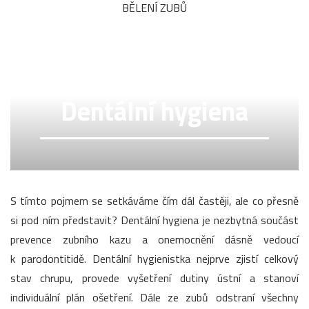
BĚLENÍ ZUBŮ
Dentální hygiena
S tímto pojmem se setkáváme čím dál častěji, ale co přesně
si pod ním představit? Dentální hygiena je nezbytná součást
prevence zubního kazu a onemocnění dásně vedoucí
k parodontitidě. Dentální hygienistka nejprve zjistí celkový
stav chrupu, provede vyšetření dutiny ústní a stanoví
individuální plán ošetření. Dále ze zubů odstraní všechny