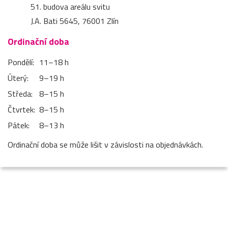
51. budova areálu svitu
J.A. Bati 5645, 76001 Zlín
Ordinační doba
Pondělí:
11–⁠18 h
Úterý:
9–⁠19 h
Středa:
8–⁠15 h
Čtvrtek:
8–⁠15 h
Pátek:
8–⁠13 h
Ordinační doba se může lišit v závislosti na objednávkách.