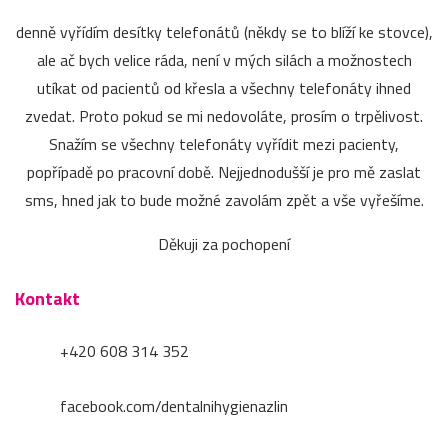
denně vyřídím desítky telefonátů (někdy se to blíží ke stovce),
ale ač bych velice ráda, není v mých silách a možnostech
utíkat od pacientů od křesla a všechny telefonáty ihned
zvedat. Proto pokud se mi nedovoláte, prosím o trpělivost.
Snažím se všechny telefonáty vyřídit mezi pacienty,
popřípadě po pracovní době. Nejjednodušší je pro mě zaslat
sms, hned jak to bude možné zavolám zpět a vše vyřešíme.
Děkuji za pochopení
Kontakt
+420 608 314 352
facebook.com/dentalnihygienazlin