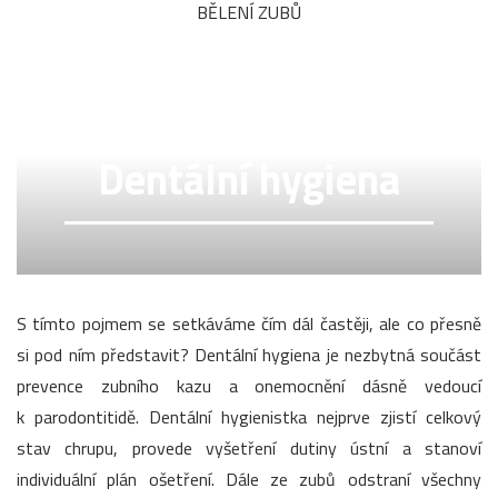
BĚLENÍ ZUBŮ
Dentální hygiena
S tímto pojmem se setkáváme čím dál častěji, ale co přesně
si pod ním představit? Dentální hygiena je nezbytná součást
prevence zubního kazu a onemocnění dásně vedoucí
k parodontitidě. Dentální hygienistka nejprve zjistí celkový
stav chrupu, provede vyšetření dutiny ústní a stanoví
individuální plán ošetření. Dále ze zubů odstraní všechny