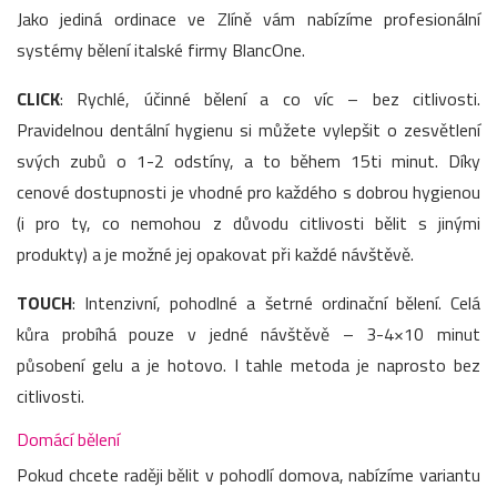
Jako jediná ordinace ve Zlíně vám nabízíme profesionální
systémy bělení italské firmy BlancOne.
CLICK
: Rychlé, účinné bělení a co víc – bez citlivosti.
Pravidelnou dentální hygienu si můžete vylepšit o zesvětlení
svých zubů o 1-2 odstíny, a to během 15ti minut. Díky
cenové dostupnosti je vhodné pro každého s dobrou hygienou
(i pro ty, co nemohou z důvodu citlivosti bělit s jinými
produkty) a je možné jej opakovat při každé návštěvě.
TOUCH
: Intenzivní, pohodlné a šetrné ordinační bělení. Celá
kůra probíhá pouze v jedné návštěvě – 3-4×10 minut
působení gelu a je hotovo. I tahle metoda je naprosto bez
citlivosti.
Domácí bělení
Pokud chcete raději bělit v pohodlí domova, nabízíme variantu