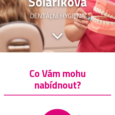
Solaříková
DENTÁLNÍ HYGIENA
Co Vám mohu
nabídnout?