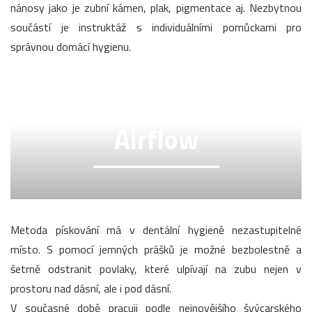
nánosy jako je zubní kámen, plak, pigmentace aj. Nezbytnou
součástí je instruktáž s individuálními pomůckami pro
správnou domácí hygienu.
Airflow
Metoda pískování má v dentální hygieně nezastupitelné
místo. S pomocí jemných prášků je možné bezbolestně a
šetrně odstranit povlaky, které ulpívají na zubu nejen v
prostoru nad dásní, ale i pod dásní.
V současné době pracuji podle nejnovějšího švýcarského