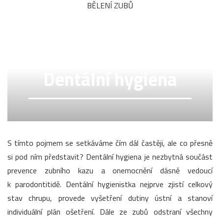
BĚLENÍ ZUBŮ
Dentální hygiena
S tímto pojmem se setkáváme čím dál častěji, ale co přesně
si pod ním představit? Dentální hygiena je nezbytná součást
prevence zubního kazu a onemocnění dásně vedoucí
k parodontitidě. Dentální hygienistka nejprve zjistí celkový
stav chrupu, provede vyšetření dutiny ústní a stanoví
individuální plán ošetření. Dále ze zubů odstraní všechny