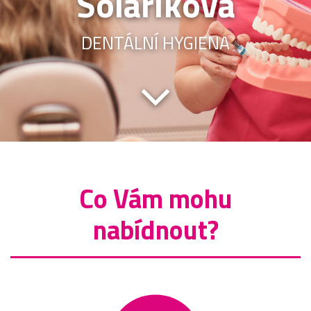
Solaříková
DENTÁLNÍ HYGIENA
Co Vám mohu
nabídnout?