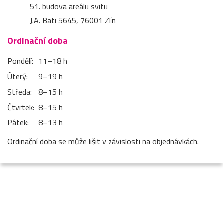
51. budova areálu svitu
J.A. Bati 5645, 76001 Zlín
Ordinační doba
Pondělí:
11–⁠18 h
Úterý:
9–⁠19 h
Středa:
8–⁠15 h
Čtvrtek:
8–⁠15 h
Pátek:
8–⁠13 h
Ordinační doba se může lišit v závislosti na objednávkách.