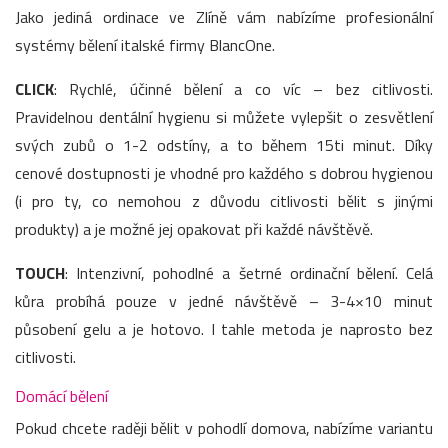
Jako jediná ordinace ve Zlíně vám nabízíme profesionální
systémy bělení italské firmy BlancOne.
CLICK
: Rychlé, účinné bělení a co víc – bez citlivosti.
Pravidelnou dentální hygienu si můžete vylepšit o zesvětlení
svých zubů o 1-2 odstíny, a to během 15ti minut. Díky
cenové dostupnosti je vhodné pro každého s dobrou hygienou
(i pro ty, co nemohou z důvodu citlivosti bělit s jinými
produkty) a je možné jej opakovat při každé návštěvě.
TOUCH
: Intenzivní, pohodlné a šetrné ordinační bělení. Celá
kůra probíhá pouze v jedné návštěvě – 3-4×10 minut
působení gelu a je hotovo. I tahle metoda je naprosto bez
citlivosti.
Domácí bělení
Pokud chcete raději bělit v pohodlí domova, nabízíme variantu