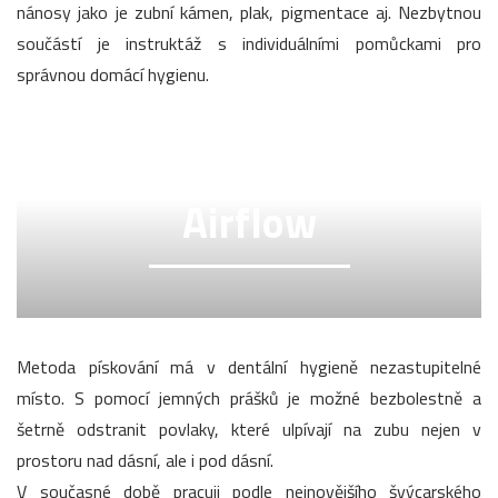
nánosy jako je zubní kámen, plak, pigmentace aj. Nezbytnou
součástí je instruktáž s individuálními pomůckami pro
správnou domácí hygienu.
Airflow
Metoda pískování má v dentální hygieně nezastupitelné
místo. S pomocí jemných prášků je možné bezbolestně a
šetrně odstranit povlaky, které ulpívají na zubu nejen v
prostoru nad dásní, ale i pod dásní.
V současné době pracuji podle nejnovějšího švýcarského