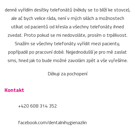
denně vyřídím desítky telefonátů (někdy se to blíží ke stovce),
ale ač bych velice ráda, není v mých silách a možnostech
utíkat od pacientů od křesla a všechny telefonáty ihned
zvedat. Proto pokud se mi nedovoláte, prosím o trpělivost.
Snažím se všechny telefonáty vyřídit mezi pacienty,
popřípadě po pracovní době. Nejjednodušší je pro mě zaslat
sms, hned jak to bude možné zavolám zpět a vše vyřešíme.
Děkuji za pochopení
Kontakt
+420 608 314 352
facebook.com/dentalnihygienazlin