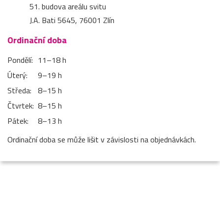
51. budova areálu svitu
J.A. Bati 5645, 76001 Zlín
Ordinační doba
Pondělí:
11–⁠18 h
Úterý:
9–⁠19 h
Středa:
8–⁠15 h
Čtvrtek:
8–⁠15 h
Pátek:
8–⁠13 h
Ordinační doba se může lišit v závislosti na objednávkách.