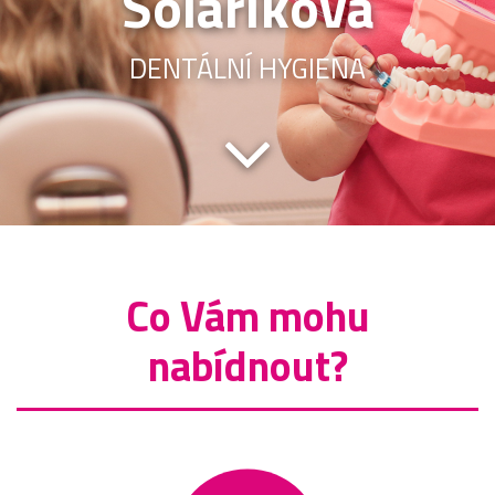
Solaříková
DENTÁLNÍ HYGIENA
Co Vám mohu
nabídnout?