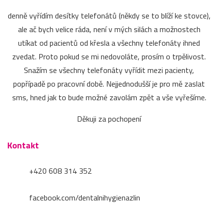
denně vyřídím desítky telefonátů (někdy se to blíží ke stovce),
ale ač bych velice ráda, není v mých silách a možnostech
utíkat od pacientů od křesla a všechny telefonáty ihned
zvedat. Proto pokud se mi nedovoláte, prosím o trpělivost.
Snažím se všechny telefonáty vyřídit mezi pacienty,
popřípadě po pracovní době. Nejjednodušší je pro mě zaslat
sms, hned jak to bude možné zavolám zpět a vše vyřešíme.
Děkuji za pochopení
Kontakt
+420 608 314 352
facebook.com/dentalnihygienazlin