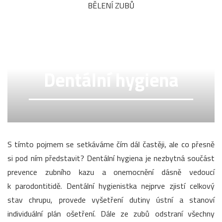
BĚLENÍ ZUBŮ
Dentální hygiena
S tímto pojmem se setkáváme čím dál častěji, ale co přesně
si pod ním představit? Dentální hygiena je nezbytná součást
prevence zubního kazu a onemocnění dásně vedoucí
k parodontitidě. Dentální hygienistka nejprve zjistí celkový
stav chrupu, provede vyšetření dutiny ústní a stanoví
individuální plán ošetření. Dále ze zubů odstraní všechny