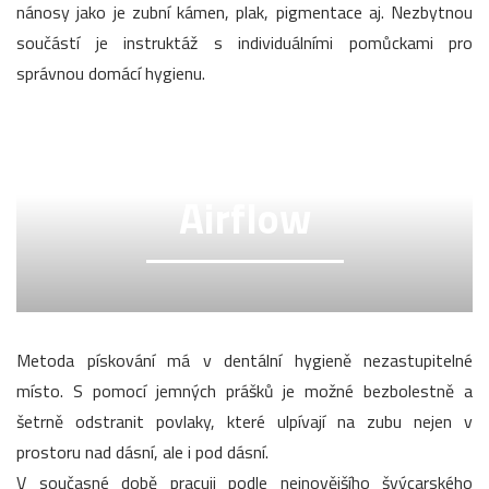
nánosy jako je zubní kámen, plak, pigmentace aj. Nezbytnou
součástí je instruktáž s individuálními pomůckami pro
správnou domácí hygienu.
Airflow
Metoda pískování má v dentální hygieně nezastupitelné
místo. S pomocí jemných prášků je možné bezbolestně a
šetrně odstranit povlaky, které ulpívají na zubu nejen v
prostoru nad dásní, ale i pod dásní.
V současné době pracuji podle nejnovějšího švýcarského