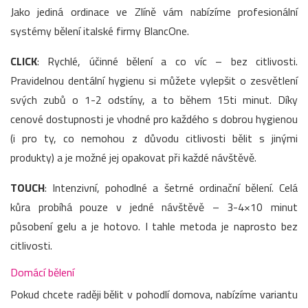
Jako jediná ordinace ve Zlíně vám nabízíme profesionální
systémy bělení italské firmy BlancOne.
CLICK
: Rychlé, účinné bělení a co víc – bez citlivosti.
Pravidelnou dentální hygienu si můžete vylepšit o zesvětlení
svých zubů o 1-2 odstíny, a to během 15ti minut. Díky
cenové dostupnosti je vhodné pro každého s dobrou hygienou
(i pro ty, co nemohou z důvodu citlivosti bělit s jinými
produkty) a je možné jej opakovat při každé návštěvě.
TOUCH
: Intenzivní, pohodlné a šetrné ordinační bělení. Celá
kůra probíhá pouze v jedné návštěvě – 3-4×10 minut
působení gelu a je hotovo. I tahle metoda je naprosto bez
citlivosti.
Domácí bělení
Pokud chcete raději bělit v pohodlí domova, nabízíme variantu