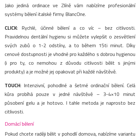
Jako jediná ordinace ve Zlíně vám nabízíme profesionální
systémy bělení italské firmy BlancOne.
CLICK
: Rychlé, účinné bělení a co víc – bez citlivosti.
Pravidelnou dentální hygienu si můžete vylepšit o zesvětlení
svých zubů o 1-2 odstíny, a to během 15ti minut. Díky
cenové dostupnosti je vhodné pro každého s dobrou hygienou
(i pro ty, co nemohou z důvodu citlivosti bělit s jinými
produkty) a je možné jej opakovat při každé návštěvě.
TOUCH
: Intenzivní, pohodlné a šetrné ordinační bělení. Celá
kůra probíhá pouze v jedné návštěvě – 3-4×10 minut
působení gelu a je hotovo. I tahle metoda je naprosto bez
citlivosti.
Domácí bělení
Pokud chcete raději bělit v pohodlí domova, nabízíme variantu