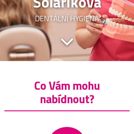
Solaříková
DENTÁLNÍ HYGIENA
Co Vám mohu
nabídnout?