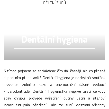
BĚLENÍ ZUBŮ
Dentální hygiena
S tímto pojmem se setkáváme čím dál častěji, ale co přesně
si pod ním představit? Dentální hygiena je nezbytná součást
prevence zubního kazu a onemocnění dásně vedoucí
k parodontitidě. Dentální hygienistka nejprve zjistí celkový
stav chrupu, provede vyšetření dutiny ústní a stanoví
individuální plán ošetření. Dále ze zubů odstraní všechny