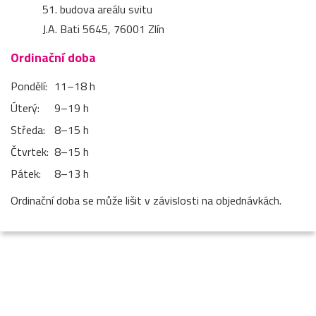
51. budova areálu svitu
J.A. Bati 5645, 76001 Zlín
Ordinační doba
Pondělí:
11–⁠18 h
Úterý:
9–⁠19 h
Středa:
8–⁠15 h
Čtvrtek:
8–⁠15 h
Pátek:
8–⁠13 h
Ordinační doba se může lišit v závislosti na objednávkách.