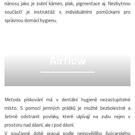
nánosy jako je zubní kámen, plak, pigmentace aj. Nezbytnou
součástí je instruktáž s individuálními pomůckami pro
správnou domácí hygienu.
Airflow
Metoda pískování má v dentální hygieně nezastupitelné
místo. S pomocí jemných prášků je možné bezbolestně a
šetrně odstranit povlaky, které ulpívají na zubu nejen v
prostoru nad dásní, ale i pod dásní.
V současné době pracuji podle nejnovějšího švýcarského