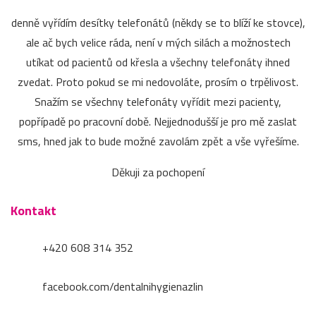
denně vyřídím desítky telefonátů (někdy se to blíží ke stovce),
ale ač bych velice ráda, není v mých silách a možnostech
utíkat od pacientů od křesla a všechny telefonáty ihned
zvedat. Proto pokud se mi nedovoláte, prosím o trpělivost.
Snažím se všechny telefonáty vyřídit mezi pacienty,
popřípadě po pracovní době. Nejjednodušší je pro mě zaslat
sms, hned jak to bude možné zavolám zpět a vše vyřešíme.
Děkuji za pochopení
Kontakt
+420 608 314 352
facebook.com/dentalnihygienazlin