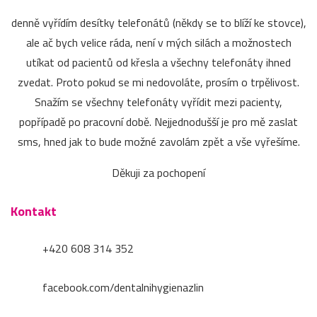
denně vyřídím desítky telefonátů (někdy se to blíží ke stovce),
ale ač bych velice ráda, není v mých silách a možnostech
utíkat od pacientů od křesla a všechny telefonáty ihned
zvedat. Proto pokud se mi nedovoláte, prosím o trpělivost.
Snažím se všechny telefonáty vyřídit mezi pacienty,
popřípadě po pracovní době. Nejjednodušší je pro mě zaslat
sms, hned jak to bude možné zavolám zpět a vše vyřešíme.
Děkuji za pochopení
Kontakt
+420 608 314 352
facebook.com/dentalnihygienazlin