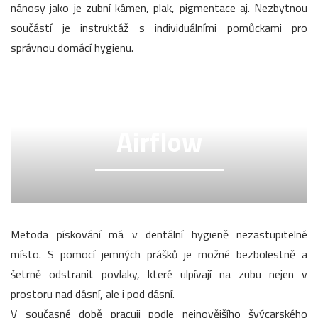
nánosy jako je zubní kámen, plak, pigmentace aj. Nezbytnou
součástí je instruktáž s individuálními pomůckami pro
správnou domácí hygienu.
Airflow
Metoda pískování má v dentální hygieně nezastupitelné
místo. S pomocí jemných prášků je možné bezbolestně a
šetrně odstranit povlaky, které ulpívají na zubu nejen v
prostoru nad dásní, ale i pod dásní.
V současné době pracuji podle nejnovějšího švýcarského