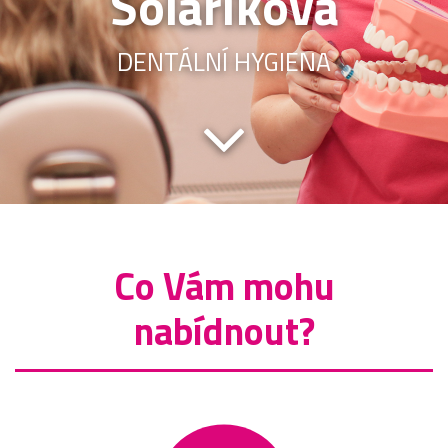
Solaříková
DENTÁLNÍ HYGIENA
Co Vám mohu
nabídnout?