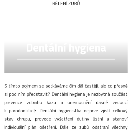
BĚLENÍ ZUBŮ
Dentální hygiena
S tímto pojmem se setkáváme čím dál častěji, ale co přesně
si pod ním představit? Dentální hygiena je nezbytná součást
prevence zubního kazu a onemocnění dásně vedoucí
k parodontitidě. Dentální hygienistka nejprve zjistí celkový
stav chrupu, provede vyšetření dutiny ústní a stanoví
individuální plán ošetření. Dále ze zubů odstraní všechny