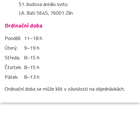
51. budova areálu svitu
J.A. Bati 5645, 76001 Zlín
Ordinační doba
Pondělí:
11–⁠18 h
Úterý:
9–⁠19 h
Středa:
8–⁠15 h
Čtvrtek:
8–⁠15 h
Pátek:
8–⁠13 h
Ordinační doba se může lišit v závislosti na objednávkách.