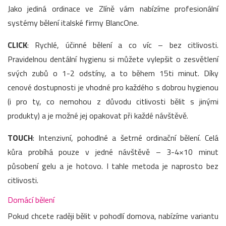
Jako jediná ordinace ve Zlíně vám nabízíme profesionální
systémy bělení italské firmy BlancOne.
CLICK
: Rychlé, účinné bělení a co víc – bez citlivosti.
Pravidelnou dentální hygienu si můžete vylepšit o zesvětlení
svých zubů o 1-2 odstíny, a to během 15ti minut. Díky
cenové dostupnosti je vhodné pro každého s dobrou hygienou
(i pro ty, co nemohou z důvodu citlivosti bělit s jinými
produkty) a je možné jej opakovat při každé návštěvě.
TOUCH
: Intenzivní, pohodlné a šetrné ordinační bělení. Celá
kůra probíhá pouze v jedné návštěvě – 3-4×10 minut
působení gelu a je hotovo. I tahle metoda je naprosto bez
citlivosti.
Domácí bělení
Pokud chcete raději bělit v pohodlí domova, nabízíme variantu