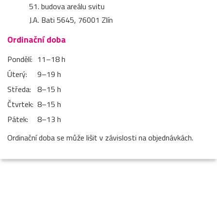
51. budova areálu svitu
J.A. Bati 5645, 76001 Zlín
Ordinační doba
Pondělí:
11–⁠18 h
Úterý:
9–⁠19 h
Středa:
8–⁠15 h
Čtvrtek:
8–⁠15 h
Pátek:
8–⁠13 h
Ordinační doba se může lišit v závislosti na objednávkách.