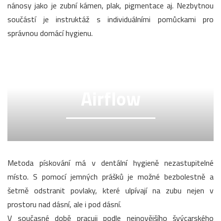
nánosy jako je zubní kámen, plak, pigmentace aj. Nezbytnou
součástí je instruktáž s individuálními pomůckami pro
správnou domácí hygienu.
Airflow
Metoda pískování má v dentální hygieně nezastupitelné
místo. S pomocí jemných prášků je možné bezbolestně a
šetrně odstranit povlaky, které ulpívají na zubu nejen v
prostoru nad dásní, ale i pod dásní.
V současné době pracuji podle nejnovějšího švýcarského