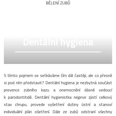
BĚLENÍ ZUBŮ
Dentální hygiena
S tímto pojmem se setkáváme čím dál častěji, ale co přesně
si pod ním představit? Dentální hygiena je nezbytná součást
prevence zubního kazu a onemocnění dásně vedoucí
k parodontitidě. Dentální hygienistka nejprve zjistí celkový
stav chrupu, provede vyšetření dutiny ústní a stanoví
individuální plán ošetření. Dále ze zubů odstraní všechny