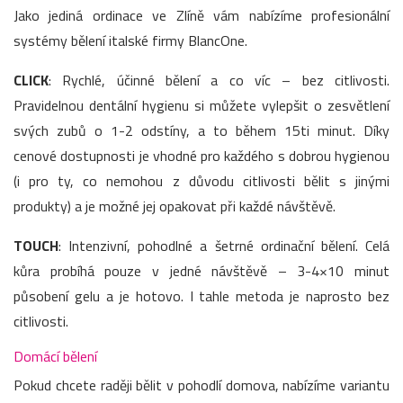
Jako jediná ordinace ve Zlíně vám nabízíme profesionální
systémy bělení italské firmy BlancOne.
CLICK
: Rychlé, účinné bělení a co víc – bez citlivosti.
Pravidelnou dentální hygienu si můžete vylepšit o zesvětlení
svých zubů o 1-2 odstíny, a to během 15ti minut. Díky
cenové dostupnosti je vhodné pro každého s dobrou hygienou
(i pro ty, co nemohou z důvodu citlivosti bělit s jinými
produkty) a je možné jej opakovat při každé návštěvě.
TOUCH
: Intenzivní, pohodlné a šetrné ordinační bělení. Celá
kůra probíhá pouze v jedné návštěvě – 3-4×10 minut
působení gelu a je hotovo. I tahle metoda je naprosto bez
citlivosti.
Domácí bělení
Pokud chcete raději bělit v pohodlí domova, nabízíme variantu