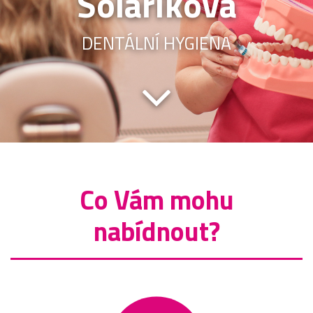
Solaříková
DENTÁLNÍ HYGIENA
Co Vám mohu
nabídnout?