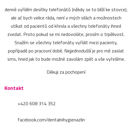
denně vyřídím desítky telefonátů (někdy se to blíží ke stovce),
ale ač bych velice ráda, není v mých silách a možnostech
utíkat od pacientů od křesla a všechny telefonáty ihned
zvedat. Proto pokud se mi nedovoláte, prosím o trpělivost.
Snažím se všechny telefonáty vyřídit mezi pacienty,
popřípadě po pracovní době. Nejjednodušší je pro mě zaslat
sms, hned jak to bude možné zavolám zpět a vše vyřešíme.
Děkuji za pochopení
Kontakt
+420 608 314 352
facebook.com/dentalnihygienazlin