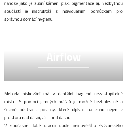
nánosy jako je zubní kámen, plak, pigmentace aj. Nezbytnou
součástí je instruktáž s individuálními pomůckami pro
správnou domácí hygienu.
Airflow
Metoda pískování má v dentální hygieně nezastupitelné
místo. S pomocí jemných prášků je možné bezbolestně a
šetrně odstranit povlaky, které ulpívají na zubu nejen v
prostoru nad dásní, ale i pod dásní.
V současné době pracuji podle nejnovějšího švýcarského