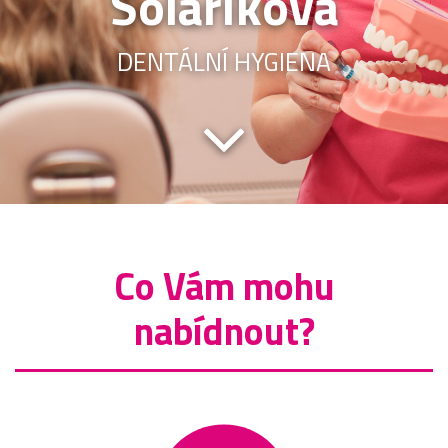
Solaříková
DENTÁLNÍ HYGIENA
Co Vám mohu
nabídnout?