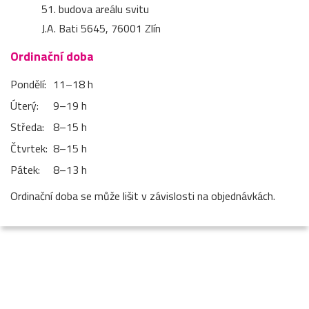
51. budova areálu svitu
J.A. Bati 5645, 76001 Zlín
Ordinační doba
Pondělí:
11–⁠18 h
Úterý:
9–⁠19 h
Středa:
8–⁠15 h
Čtvrtek:
8–⁠15 h
Pátek:
8–⁠13 h
Ordinační doba se může lišit v závislosti na objednávkách.