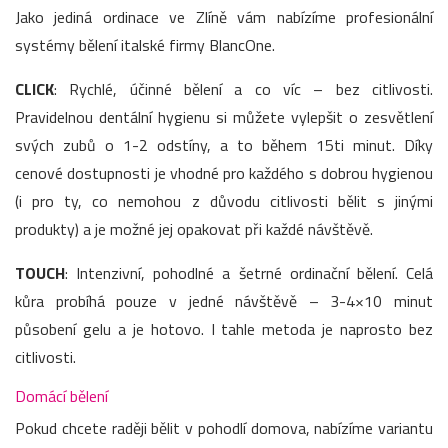
Jako jediná ordinace ve Zlíně vám nabízíme profesionální
systémy bělení italské firmy BlancOne.
CLICK
: Rychlé, účinné bělení a co víc – bez citlivosti.
Pravidelnou dentální hygienu si můžete vylepšit o zesvětlení
svých zubů o 1-2 odstíny, a to během 15ti minut. Díky
cenové dostupnosti je vhodné pro každého s dobrou hygienou
(i pro ty, co nemohou z důvodu citlivosti bělit s jinými
produkty) a je možné jej opakovat při každé návštěvě.
TOUCH
: Intenzivní, pohodlné a šetrné ordinační bělení. Celá
kůra probíhá pouze v jedné návštěvě – 3-4×10 minut
působení gelu a je hotovo. I tahle metoda je naprosto bez
citlivosti.
Domácí bělení
Pokud chcete raději bělit v pohodlí domova, nabízíme variantu