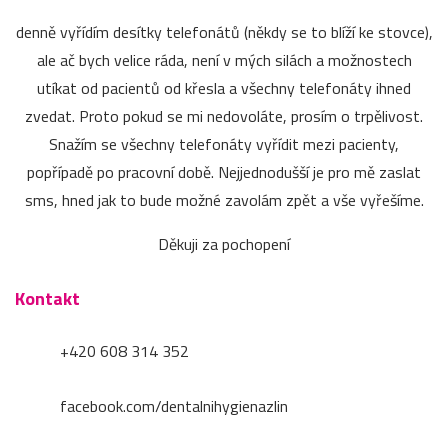
denně vyřídím desítky telefonátů (někdy se to blíží ke stovce),
ale ač bych velice ráda, není v mých silách a možnostech
utíkat od pacientů od křesla a všechny telefonáty ihned
zvedat. Proto pokud se mi nedovoláte, prosím o trpělivost.
Snažím se všechny telefonáty vyřídit mezi pacienty,
popřípadě po pracovní době. Nejjednodušší je pro mě zaslat
sms, hned jak to bude možné zavolám zpět a vše vyřešíme.
Děkuji za pochopení
Kontakt
+420 608 314 352
facebook.com/dentalnihygienazlin