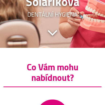
Solaříková
DENTÁLNÍ HYGIENA
Co Vám mohu
nabídnout?