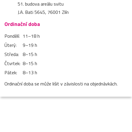
51. budova areálu svitu
J.A. Bati 5645, 76001 Zlín
Ordinační doba
Pondělí:
11–⁠18 h
Úterý:
9–⁠19 h
Středa:
8–⁠15 h
Čtvrtek:
8–⁠15 h
Pátek:
8–⁠13 h
Ordinační doba se může lišit v závislosti na objednávkách.