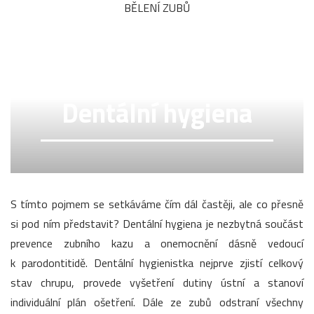
BĚLENÍ ZUBŮ
Dentální hygiena
S tímto pojmem se setkáváme čím dál častěji, ale co přesně
si pod ním představit? Dentální hygiena je nezbytná součást
prevence zubního kazu a onemocnění dásně vedoucí
k parodontitidě. Dentální hygienistka nejprve zjistí celkový
stav chrupu, provede vyšetření dutiny ústní a stanoví
individuální plán ošetření. Dále ze zubů odstraní všechny