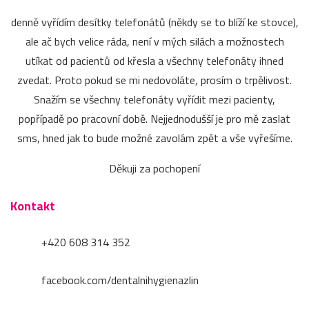
denně vyřídím desítky telefonátů (někdy se to blíží ke stovce),
ale ač bych velice ráda, není v mých silách a možnostech
utíkat od pacientů od křesla a všechny telefonáty ihned
zvedat. Proto pokud se mi nedovoláte, prosím o trpělivost.
Snažím se všechny telefonáty vyřídit mezi pacienty,
popřípadě po pracovní době. Nejjednodušší je pro mě zaslat
sms, hned jak to bude možné zavolám zpět a vše vyřešíme.
Děkuji za pochopení
Kontakt
+420 608 314 352
facebook.com/dentalnihygienazlin