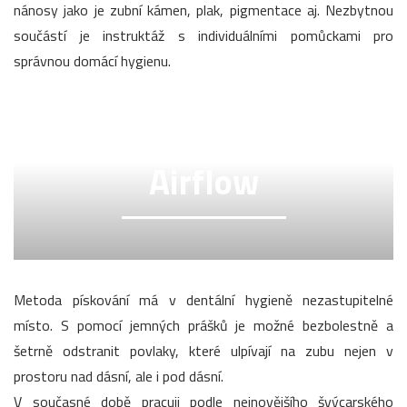
nánosy jako je zubní kámen, plak, pigmentace aj. Nezbytnou
součástí je instruktáž s individuálními pomůckami pro
správnou domácí hygienu.
Airflow
Metoda pískování má v dentální hygieně nezastupitelné
místo. S pomocí jemných prášků je možné bezbolestně a
šetrně odstranit povlaky, které ulpívají na zubu nejen v
prostoru nad dásní, ale i pod dásní.
V současné době pracuji podle nejnovějšího švýcarského