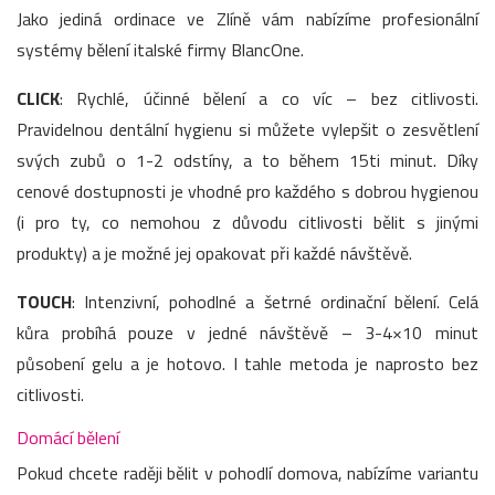
Jako jediná ordinace ve Zlíně vám nabízíme profesionální
systémy bělení italské firmy BlancOne.
CLICK
: Rychlé, účinné bělení a co víc – bez citlivosti.
Pravidelnou dentální hygienu si můžete vylepšit o zesvětlení
svých zubů o 1-2 odstíny, a to během 15ti minut. Díky
cenové dostupnosti je vhodné pro každého s dobrou hygienou
(i pro ty, co nemohou z důvodu citlivosti bělit s jinými
produkty) a je možné jej opakovat při každé návštěvě.
TOUCH
: Intenzivní, pohodlné a šetrné ordinační bělení. Celá
kůra probíhá pouze v jedné návštěvě – 3-4×10 minut
působení gelu a je hotovo. I tahle metoda je naprosto bez
citlivosti.
Domácí bělení
Pokud chcete raději bělit v pohodlí domova, nabízíme variantu